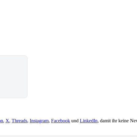
on
,
X
,
Threads
,
Instagram
,
Facebook
und
LinkedIn
, damit ihr keine Ne