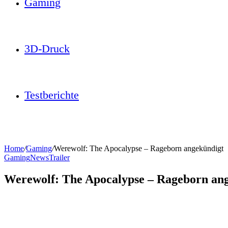
Gaming
3D-Druck
Testberichte
Home
/
Gaming
/
Werewolf: The Apocalypse – Rageborn angekündigt
Gaming
News
Trailer
Werewolf: The Apocalypse – Rageborn an