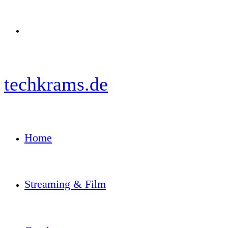
Menü
techkrams.de
Home
Streaming & Film