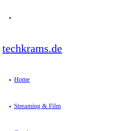
Menü
techkrams.de
Home
Streaming & Film