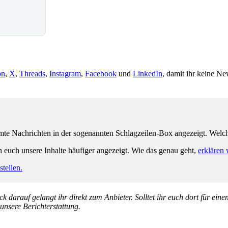
on
,
X
,
Threads
,
Instagram
,
Facebook
und
LinkedIn
, damit ihr keine Ne
e Nachrichten in der sogenannten Schlagzeilen-Box angezeigt. Welche 
n euch unsere Inhalte häufiger angezeigt. Wie das genau geht,
erklären 
tellen.
k darauf gelangt ihr direkt zum Anbieter. Solltet ihr euch dort für ein
 unsere Berichterstattung.