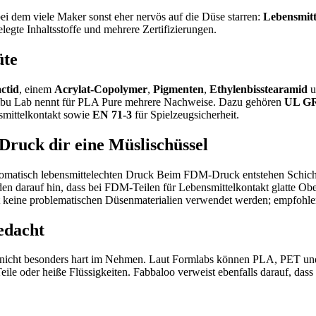
i dem viele Maker sonst eher nervös auf die Düse starren:
Lebensmitt
elegte Inhaltsstoffe und mehrere Zertifizierungen.
üte
actid
, einem
Acrylat-Copolymer
,
Pigmenten
,
Ethylenbisstearamid
u
Bambu Lab nennt für PLA Pure mehrere Nachweise. Dazu gehören
UL G
smittelkontakt sowie
EN 71-3
für Spielzeugsicherheit.
 Druck dir eine Müslischüssel
automatisch lebensmittelechten Druck Beim FDM-Druck entstehen Schich
den darauf hin, dass bei FDM-Teilen für Lebensmittelkontakt glatte Obe
keine problematischen Düsenmaterialien verwendet werden; empfohlen wi
edacht
ch nicht besonders hart im Nehmen. Laut Formlabs können PLA, PET u
eile oder heiße Flüssigkeiten. Fabbaloo verweist ebenfalls darauf, das