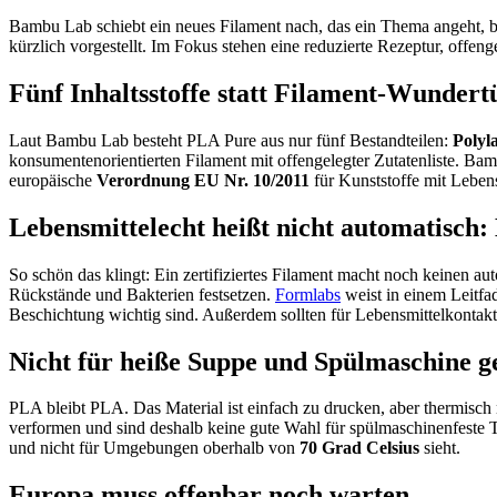
Bambu Lab schiebt ein neues Filament nach, das ein Thema angeht, be
kürzlich vorgestellt. Im Fokus stehen eine reduzierte Rezeptur, offeng
Fünf Inhaltsstoffe statt Filament-Wundert
Laut Bambu Lab besteht PLA Pure aus nur fünf Bestandteilen:
Polyl
konsumentenorientierten Filament mit offengelegter Zutatenliste. 
europäische
Verordnung EU Nr. 10/2011
für Kunststoffe mit Leben
Lebensmittelecht heißt nicht automatisch:
So schön das klingt: Ein zertifiziertes Filament macht noch keinen 
Rückstände und Bakterien festsetzen.
Formlabs
weist in einem Leitfa
Beschichtung wichtig sind. Außerdem sollten für Lebensmittelkontakt 
Nicht für heiße Suppe und Spülmaschine g
PLA bleibt PLA. Das Material ist einfach zu drucken, aber thermis
verformen und sind deshalb keine gute Wahl für spülmaschinenfeste T
und nicht für Umgebungen oberhalb von
70 Grad Celsius
sieht.
Europa muss offenbar noch warten