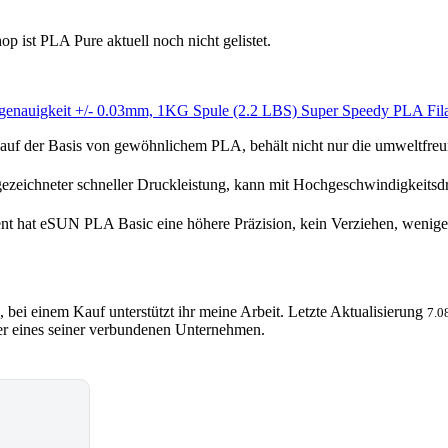
 ist PLA Pure aktuell noch nicht gelistet.
nauigkeit +/- 0.03mm, 1KG Spule (2.2 LBS) Super Speedy PLA Fila
der Basis von gewöhnlichem PLA, behält nicht nur die umweltfreundli
zeichneter schneller Druckleistung, kann mit Hochgeschwindigkeits
at eSUN PLA Basic eine höhere Präzision, kein Verziehen, weniger spr
, bei einem Kauf unterstützt ihr meine Arbeit. Letzte Aktualisierung
7.0
 eines seiner verbundenen Unternehmen.