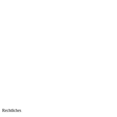
2
–
Meryl
randaliert
wieder
im
Modezirkus
Rechtliches