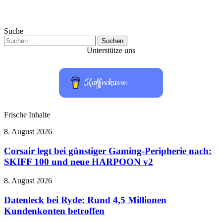
Suche
Suchen
nach:
Unterstütze uns
Kaffeekasse
Frische Inhalte
Corsair
8. August 2026
legt
bei
Corsair legt bei günstiger Gaming-Peripherie nach:
günstiger
SKIFF 100 und neue HARPOON v2
Gaming-
Peripherie
Datenleck
8. August 2026
nach:
bei
SKIFF
Ryde:
Datenleck bei Ryde: Rund 4,5 Millionen
100
Rund
Kundenkonten betroffen
und
4,5
neue