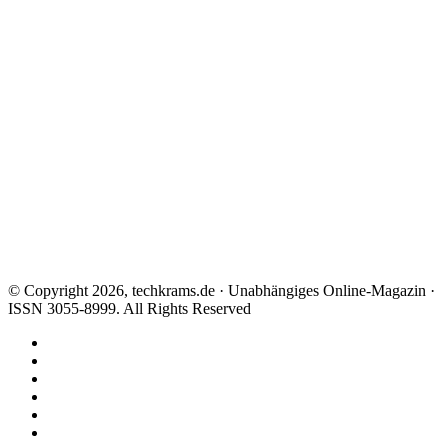
© Copyright 2026, techkrams.de · Unabhängiges Online-Magazin ·
ISSN 3055-8999. All Rights Reserved
Facebook
X
Instagram
Paypal
TikTok
RSS