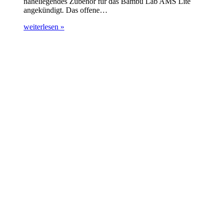
naheliegendes Zubehör für das Bambu Lab AMS Lite
angekündigt. Das offene…
weiterlesen »