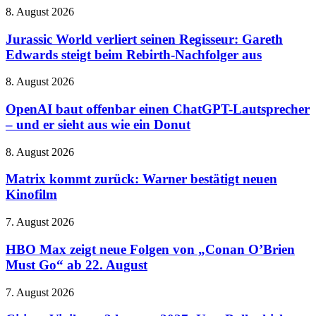
Millionen
HARPOON
Jurassic
8. August 2026
Kundenkonten
v2
World
betroffen
verliert
Jurassic World verliert seinen Regisseur: Gareth
seinen
Edwards steigt beim Rebirth-Nachfolger aus
Regisseur:
Gareth
OpenAI
8. August 2026
Edwards
baut
steigt
offenbar
OpenAI baut offenbar einen ChatGPT-Lautsprecher
beim
einen
– und er sieht aus wie ein Donut
Rebirth-
ChatGPT-
Nachfolger
Lautsprecher
aus
Matrix
8. August 2026
–
kommt
und
zurück:
Matrix kommt zurück: Warner bestätigt neuen
er
Warner
Kinofilm
sieht
bestätigt
aus
neuen
wie
HBO
7. August 2026
Kinofilm
ein
Max
Donut
zeigt
HBO Max zeigt neue Folgen von „Conan O’Brien
neue
Must Go“ ab 22. August
Folgen
von
Citizen
7. August 2026
„Conan
Vigilante
O’Brien