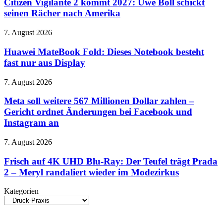
2
Citizen Vigilante 2 kommt 2027: Uwe Boll schickt
Must
kommt
seinen Rächer nach Amerika
Go“
2027:
ab
Uwe
22.
Huawei
7. August 2026
Boll
August
MateBook
schickt
Fold:
Huawei MateBook Fold: Dieses Notebook besteht
seinen
Dieses
fast nur aus Display
Rächer
Notebook
nach
besteht
Amerika
Meta
7. August 2026
fast
soll
nur
weitere
Meta soll weitere 567 Millionen Dollar zahlen –
aus
567
Gericht ordnet Änderungen bei Facebook und
Display
Millionen
Instagram an
Dollar
zahlen
Frisch
7. August 2026
–
auf
Gericht
4K
Frisch auf 4K UHD Blu-Ray: Der Teufel trägt Prada
ordnet
UHD
Änderungen
2 – Meryl randaliert wieder im Modezirkus
Blu-
bei
Ray:
Facebook
Kategorien
Der
und
Kategorien
Teufel
Instagram
trägt
an
Prada