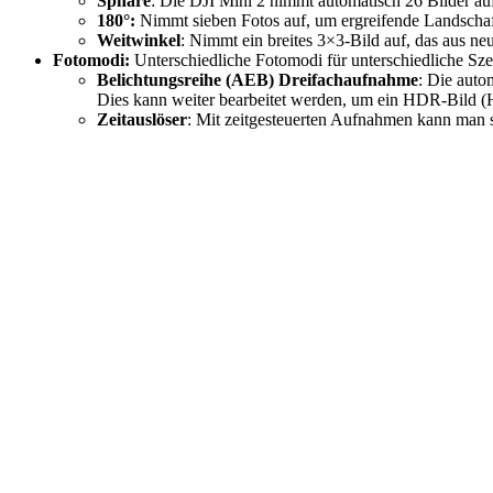
Sphäre
: Die DJI Mini 2 nimmt automatisch 26 Bilder auf
180°:
Nimmt sieben Fotos auf, um ergreifende Landschaf
Weitwinkel
: Nimmt ein breites 3×3-Bild auf, das aus neu
Fotomodi:
Unterschiedliche Fotomodi für unterschiedliche Sze
Belichtungsreihe (AEB) Dreifachaufnahme
: Die auto
Dies kann weiter bearbeitet werden, um ein HDR-Bild 
Zeitauslöser
: Mit zeitgesteuerten Aufnahmen kann man 