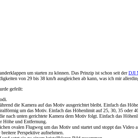
nderklappen um starten zu können. Das Prinzip ist schon seit der
DJI 
igkeiten von 29 bis 38 km/h ausgleichen ab kann, was ich mir allerding
rde gefeilt:
odi.
ährend die Kamera auf das Motiv ausgerichtet bleibt. Einfach das Höhen
piralförmig um das Motiv. Einfach das Höhenlimit auf 25, 30, 35 oder 40
i die nach unten gerichtete Kamera dem Motiv folgt. Einfach das Höhenli
ter Höhe und Entfernung.
ichen ovalen Flugweg um das Motiv und startet und stoppt das Video an
breitere Perspektive aufnehmen.