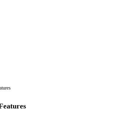
atures
 Features