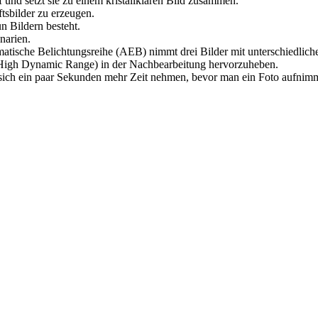
 und setzt sie zu einem kristallklaren Bild zusammen.
tsbilder zu erzeugen.
n Bildern besteht.
narien.
matische Belichtungsreihe (AEB) nimmt drei Bilder mit unterschiedlich
(High Dynamic Range) in der Nachbearbeitung hervorzuheben.
sich ein paar Sekunden mehr Zeit nehmen, bevor man ein Foto aufnimm