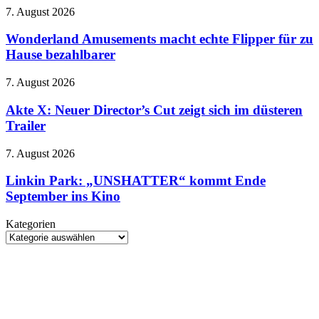
Netflix
–
Wonderland
7. August 2026
zieht
Meryl
Amusements
beim
randaliert
macht
Wonderland Amusements macht echte Flipper für zu
Spin-
wieder
echte
Hause bezahlbarer
off
im
Flipper
den
Modezirkus
für
Stecker
Akte
7. August 2026
zu
X:
Hause
Neuer
Akte X: Neuer Director’s Cut zeigt sich im düsteren
bezahlbarer
Director’s
Trailer
Cut
zeigt
Linkin
7. August 2026
sich
Park:
im
„UNSHATTER“
Linkin Park: „UNSHATTER“ kommt Ende
düsteren
kommt
September ins Kino
Trailer
Ende
September
Kategorien
ins
Kategorien
Kino