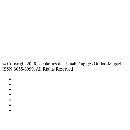
© Copyright 2026, techkrams.de · Unabhängiges Online-Magazin ·
ISSN 3055-8999. All Rights Reserved
Facebook
X
Instagram
Paypal
TikTok
RSS
Threads
Facebook
X
WhatsApp
Telegram
Schaltfläche
"Zurück