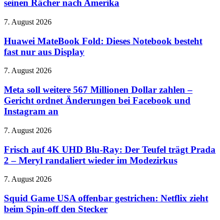
seinen Rächer nach Amerika
Go“
2027:
ab
Uwe
22.
Huawei
7. August 2026
Boll
August
MateBook
schickt
Fold:
Huawei MateBook Fold: Dieses Notebook besteht
seinen
Dieses
fast nur aus Display
Rächer
Notebook
nach
besteht
Amerika
Meta
7. August 2026
fast
soll
nur
weitere
Meta soll weitere 567 Millionen Dollar zahlen –
aus
567
Gericht ordnet Änderungen bei Facebook und
Display
Millionen
Instagram an
Dollar
zahlen
Frisch
7. August 2026
–
auf
Gericht
4K
Frisch auf 4K UHD Blu-Ray: Der Teufel trägt Prada
ordnet
UHD
Änderungen
2 – Meryl randaliert wieder im Modezirkus
Blu-
bei
Ray:
Facebook
Squid
7. August 2026
Der
und
Game
Teufel
Instagram
USA
Squid Game USA offenbar gestrichen: Netflix zieht
trägt
an
offenbar
beim Spin-off den Stecker
Prada
gestrichen:
2