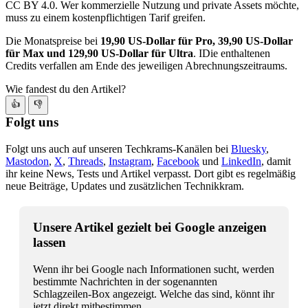
CC BY 4.0. Wer kommerzielle Nutzung und private Assets möchte,
muss zu einem kostenpflichtigen Tarif greifen.
Die Monatspreise bei
19,90 US-Dollar für Pro, 39,90 US-Dollar
für Max und 129,90 US-Dollar für Ultra
. IDie enthaltenen
Credits verfallen am Ende des jeweiligen Abrechnungszeitraums.
Wie fandest du den Artikel?
👍
👎
Folgt uns
Folgt uns auch auf unseren Techkrams-Kanälen bei
Bluesky
,
Mastodon
,
X
,
Threads
,
Instagram
,
Facebook
und
LinkedIn
, damit
ihr keine News, Tests und Artikel verpasst. Dort gibt es regelmäßig
neue Beiträge, Updates und zusätzlichen Technikkram.
Unsere Artikel gezielt bei Google anzeigen
lassen
Wenn ihr bei Google nach Informationen sucht, werden
bestimmte Nachrichten in der sogenannten
Schlagzeilen-Box angezeigt. Welche das sind, könnt ihr
jetzt direkt mitbestimmen.