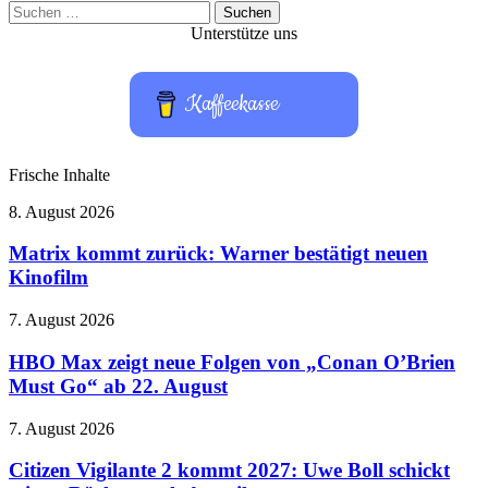
Suchen
nach:
Unterstütze uns
Kaffeekasse
Frische Inhalte
Matrix
8. August 2026
kommt
zurück:
Matrix kommt zurück: Warner bestätigt neuen
Warner
Kinofilm
bestätigt
neuen
HBO
7. August 2026
Kinofilm
Max
zeigt
HBO Max zeigt neue Folgen von „Conan O’Brien
neue
Must Go“ ab 22. August
Folgen
von
Citizen
7. August 2026
„Conan
Vigilante
O’Brien
2
Citizen Vigilante 2 kommt 2027: Uwe Boll schickt
Must
kommt