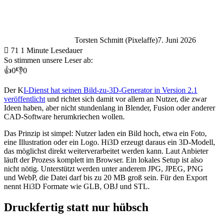
Torsten Schmitt (Pixelaffe)
7. Juni 2026
71
1 Minute Lesedauer
So stimmen unsere Leser ab:
👍
0
👎
0
Der K
I-Dienst hat seinen Bild-zu-3D-Generator in Version 2.1
veröffentlicht
und richtet sich damit vor allem an Nutzer, die zwar
Ideen haben, aber nicht stundenlang in Blender, Fusion oder anderer
CAD-Software herumkriechen wollen.
Das Prinzip ist simpel: Nutzer laden ein Bild hoch, etwa ein Foto,
eine Illustration oder ein Logo. Hi3D erzeugt daraus ein 3D-Modell,
das möglichst direkt weiterverarbeitet werden kann. Laut Anbieter
läuft der Prozess komplett im Browser. Ein lokales Setup ist also
nicht nötig. Unterstützt werden unter anderem JPG, JPEG, PNG
und WebP, die Datei darf bis zu 20 MB groß sein. Für den Export
nennt Hi3D Formate wie GLB, OBJ und STL.
Druckfertig statt nur hübsch