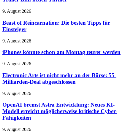
Netflix
zeigt
Beast
9. August 2026
ersten
of
Trailer
Reincarnation:
Beast of Reincarnation: Die besten Tipps für
zum
Die
Einsteiger
neuen
besten
Thriller
Tipps
iPhones
9. August 2026
für
könnte
Einsteiger
schon
iPhones könnte schon am Montag teurer werden
am
Montag
Electronic
9. August 2026
teurer
Arts
werden
ist
Electronic Arts ist nicht mehr an der Börse: 55-
nicht
Milliarden-Deal abgeschlossen
mehr
an
OpenAI
9. August 2026
der
bremst
Börse:
Astra
OpenAI bremst Astra Entwicklung: Neues KI-
55-
Entwicklung:
Modell erreicht möglicherweise kritische Cyber-
Milliarden-
Neues
Deal
Fähigkeiten
KI-
abgeschlossen
Modell
25
9. August 2026
erreicht