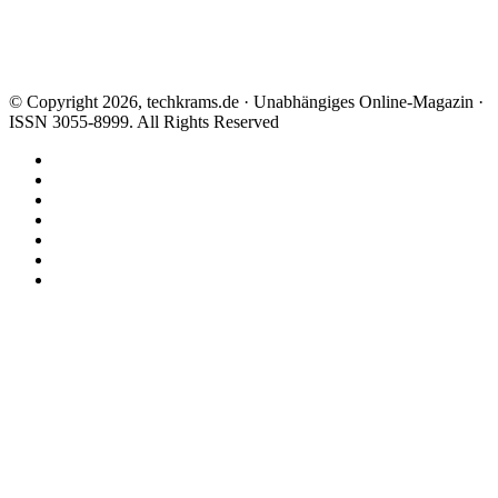
© Copyright 2026, techkrams.de · Unabhängiges Online-Magazin ·
ISSN 3055-8999. All Rights Reserved
Facebook
X
Instagram
Paypal
TikTok
RSS
Threads
Facebook
X
WhatsApp
Telegram
Schaltfläche
"Zurück
zum
Anfang"