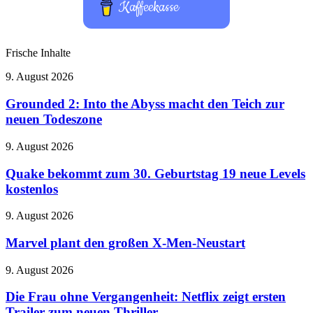
Kaffeekasse
Frische Inhalte
Grounded
9. August 2026
2:
Into
Grounded 2: Into the Abyss macht den Teich zur
the
neuen Todeszone
Abyss
macht
Quake
9. August 2026
den
bekommt
Teich
zum
Quake bekommt zum 30. Geburtstag 19 neue Levels
zur
30.
kostenlos
neuen
Geburtstag
Todeszone
19
Marvel
9. August 2026
neue
plant
Levels
den
Marvel plant den großen X-Men-Neustart
kostenlos
großen
X-
Die
9. August 2026
Men-
Frau
Neustart
ohne
Die Frau ohne Vergangenheit: Netflix zeigt ersten
Vergangenheit:
Trailer zum neuen Thriller