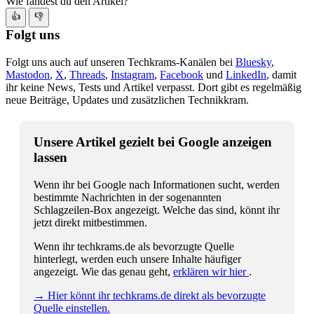
Wie fandest du den Artikel?
👍
👎
Folgt uns
Folgt uns auch auf unseren Techkrams-Kanälen bei
Bluesky
,
Mastodon
,
X
,
Threads
,
Instagram
,
Facebook
und
LinkedIn
, damit
ihr keine News, Tests und Artikel verpasst. Dort gibt es regelmäßig
neue Beiträge, Updates und zusätzlichen Technikkram.
Unsere Artikel gezielt bei Google anzeigen
lassen
Wenn ihr bei Google nach Informationen sucht, werden
bestimmte Nachrichten in der sogenannten
Schlagzeilen-Box angezeigt. Welche das sind, könnt ihr
jetzt direkt mitbestimmen.
Wenn ihr techkrams.de als bevorzugte Quelle
hinterlegt, werden euch unsere Inhalte häufiger
angezeigt. Wie das genau geht,
erklären wir hier
.
→ Hier könnt ihr techkrams.de direkt als bevorzugte
Quelle einstellen.