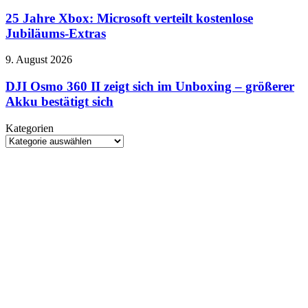
Jahre
möglicherweise
Xbox:
25 Jahre Xbox: Microsoft verteilt kostenlose
kritische
Microsoft
Cyber-
Jubiläums-Extras
verteilt
Fähigkeiten
kostenlose
DJI
9. August 2026
Jubiläums-
Osmo
Extras
360
DJI Osmo 360 II zeigt sich im Unboxing – größerer
II
Akku bestätigt sich
zeigt
sich
Kategorien
im
Kategorien
Unboxing
–
größerer
Akku
bestätigt
sich