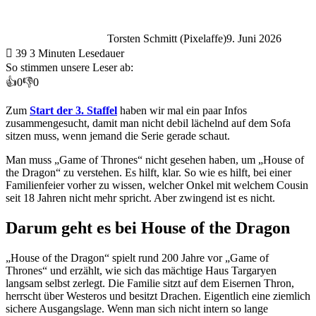
Torsten Schmitt (Pixelaffe)
9. Juni 2026
39
3 Minuten Lesedauer
So stimmen unsere Leser ab:
👍
0
👎
0
Zum
Start der 3. Staffel
haben wir mal ein paar Infos
zusammengesucht, damit man nicht debil lächelnd auf dem Sofa
sitzen muss, wenn jemand die Serie gerade schaut.
Man muss „Game of Thrones“ nicht gesehen haben, um „House of
the Dragon“ zu verstehen. Es hilft, klar. So wie es hilft, bei einer
Familienfeier vorher zu wissen, welcher Onkel mit welchem Cousin
seit 18 Jahren nicht mehr spricht. Aber zwingend ist es nicht.
Darum geht es bei House of the Dragon
„House of the Dragon“ spielt rund 200 Jahre vor „Game of
Thrones“ und erzählt, wie sich das mächtige Haus Targaryen
langsam selbst zerlegt. Die Familie sitzt auf dem Eisernen Thron,
herrscht über Westeros und besitzt Drachen. Eigentlich eine ziemlich
sichere Ausgangslage. Wenn man sich nicht intern so lange