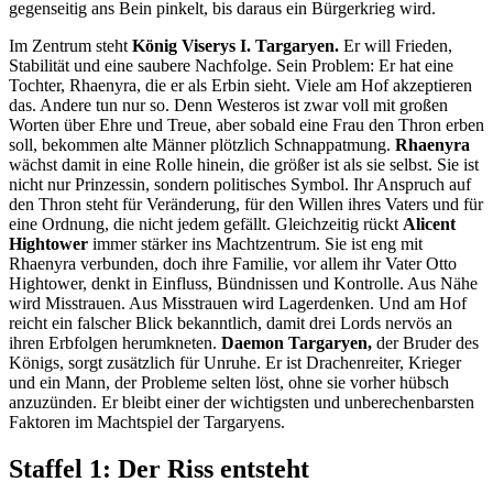
gegenseitig ans Bein pinkelt, bis daraus ein Bürgerkrieg wird.
Im Zentrum steht
König Viserys I. Targaryen.
Er will Frieden,
Stabilität und eine saubere Nachfolge. Sein Problem: Er hat eine
Tochter, Rhaenyra, die er als Erbin sieht. Viele am Hof akzeptieren
das. Andere tun nur so. Denn Westeros ist zwar voll mit großen
Worten über Ehre und Treue, aber sobald eine Frau den Thron erben
soll, bekommen alte Männer plötzlich Schnappatmung.
Rhaenyra
wächst damit in eine Rolle hinein, die größer ist als sie selbst. Sie ist
nicht nur Prinzessin, sondern politisches Symbol. Ihr Anspruch auf
den Thron steht für Veränderung, für den Willen ihres Vaters und für
eine Ordnung, die nicht jedem gefällt. Gleichzeitig rückt
Alicent
Hightower
immer stärker ins Machtzentrum. Sie ist eng mit
Rhaenyra verbunden, doch ihre Familie, vor allem ihr Vater Otto
Hightower, denkt in Einfluss, Bündnissen und Kontrolle. Aus Nähe
wird Misstrauen. Aus Misstrauen wird Lagerdenken. Und am Hof
reicht ein falscher Blick bekanntlich, damit drei Lords nervös an
ihren Erbfolgen herumkneten.
Daemon Targaryen,
der Bruder des
Königs, sorgt zusätzlich für Unruhe. Er ist Drachenreiter, Krieger
und ein Mann, der Probleme selten löst, ohne sie vorher hübsch
anzuzünden. Er bleibt einer der wichtigsten und unberechenbarsten
Faktoren im Machtspiel der Targaryens.
Staffel 1: Der Riss entsteht