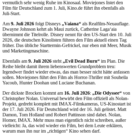
vermutlich sehr wenig Ruhe im Kinosaal. Moviejones listet den
Film für Deutschland zum 1. Juli, Kino.de führt ihn ebenfalls als
Juli-Start.
Am
9. Juli 2026
folgt Disneys
„Vaiana“
als Realfilm-Neuauflage.
Dwayne Johnson kehrt als Maui zurück, Catherine Lagaʻaia
übernimmt die Titelrolle. Disney nennt für den US-Start den 10. Juli
2026, die deutschen Kinolisten führen den Film aktuell einen Tag
früher. Das übliche Starttermin-Gefrickel, nur eben mit Meer, Musik
und Marketingmaschine.
Ebenfalls am
9. Juli 2026
steht
„Evil Dead Burn“
im Plan. Die
Reihe bleibt damit ihrem liebenswerten Grundproblem treu:
Irgendwer findet wieder etwas, das man besser nicht hätte anfassen
sollen. Moviejones führt den Film als Horror-Thriller mit Souheila
Yacoub, Hunter Doohan und Luciane Buchanan.
Der dickste Brocken kommt am
16. Juli 2026
:
„Die Odyssee“
von
Christopher Nolan. Universal bewirbt den Film offiziell als Nolan-
Projekt, gedreht komplett mit IMAX-Filmkameras, US-Kinostart ist
der 17. Juli 2026. Für Deutschland wird der 16. Juli gelistet. Matt
Damon, Tom Holland und Robert Pattinson sind dabei. Nolan,
Homer, IMAX. Mehr muss man eigentlich nicht schreiben, außer
vielleicht: Ja, das wird wieder ein Film, bei dem Leute erklären,
warum man ihn nur im „richtigen“ Kino sehen darf.