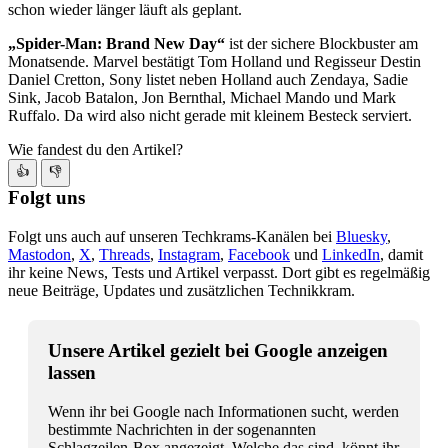
schon wieder länger läuft als geplant.
„Spider-Man: Brand New Day“
ist der sichere Blockbuster am
Monatsende. Marvel bestätigt Tom Holland und Regisseur Destin
Daniel Cretton, Sony listet neben Holland auch Zendaya, Sadie
Sink, Jacob Batalon, Jon Bernthal, Michael Mando und Mark
Ruffalo. Da wird also nicht gerade mit kleinem Besteck serviert.
Wie fandest du den Artikel?
👍
👎
Folgt uns
Folgt uns auch auf unseren Techkrams-Kanälen bei
Bluesky
,
Mastodon
,
X
,
Threads
,
Instagram
,
Facebook
und
LinkedIn
, damit
ihr keine News, Tests und Artikel verpasst. Dort gibt es regelmäßig
neue Beiträge, Updates und zusätzlichen Technikkram.
Unsere Artikel gezielt bei Google anzeigen
lassen
Wenn ihr bei Google nach Informationen sucht, werden
bestimmte Nachrichten in der sogenannten
Schlagzeilen-Box angezeigt. Welche das sind, könnt ihr