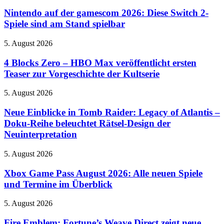
Squad-
auf
und
System
der
Nintendo auf der gamescom 2026: Diese Switch 2-
kündigt
ein
gamescom
Spiele sind am Stand spielbar
globale
2026:
Meisterschaft
Diese
an
4
5. August 2026
Switch
Blocks
2-
Zero
4 Blocks Zero – HBO Max veröffentlicht ersten
Spiele
–
Teaser zur Vorgeschichte der Kultserie
sind
HBO
am
Max
Stand
Neue
5. August 2026
veröffentlicht
spielbar
Einblicke
ersten
in
Neue Einblicke in Tomb Raider: Legacy of Atlantis –
Teaser
Tomb
Doku-Reihe beleuchtet Rätsel-Design der
zur
Raider:
Vorgeschichte
Neuinterpretation
Legacy
der
of
Kultserie
Xbox
5. August 2026
Atlantis
Game
–
Pass
Xbox Game Pass August 2026: Alle neuen Spiele
Doku-
August
Reihe
und Termine im Überblick
2026:
beleuchtet
Alle
Rätsel-
Fire
5. August 2026
neuen
Design
Emblem:
Spiele
der
Fortune’s
Fire Emblem: Fortune’s Weave Direct zeigt neue