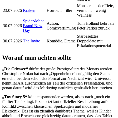
Monster aus der Tiefe,
23.07.2026
Kraken
Horror, Thriller
vermutlich wenig
Wellness
Spider-Man:
Action,
Tom Holland kehrt als
30.07.2026
Brand New
Comicverfilmung
Peter Parker zurück
Day
Starbesetztes
30.07.2026
The Invite
Komödie, Drama
Doppeldate mit
Eskalationspotenzial
Worauf man achten sollte
„Die Odyssee“
dürfte der große Prestige-Start des Monats werden.
Christopher Nolan hat nach „Oppenheimer“ endgültig den Status
erreicht, bei dem schon das Format zur Nachricht wird. Universal
nennt IMAX ausdrücklich als Teil der offiziellen Präsentation, und
genau darauf wird das Marketing natürlich genüsslich herumreiten.
„Toy Story 5“
könnte spannender werden, als es nach „noch ein
fünfter Teil“ klingt. Pixar setzt laut offizieller Beschreibung auf den
Konflikt zwischen klassischen Spielzeugen und moderner
Elektronik. Das ist ein ziemlich dankbares Thema, weil es Kinder
abholt und Erwachsene gleichzeitig daran erinnert, dass das Tablet