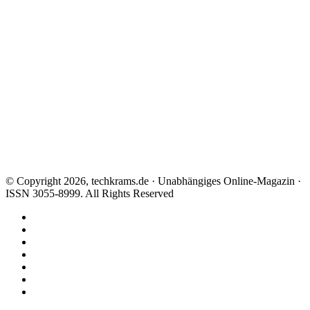
© Copyright 2026, techkrams.de · Unabhängiges Online-Magazin ·
ISSN 3055-8999. All Rights Reserved
Facebook
X
Instagram
Paypal
TikTok
RSS
Threads