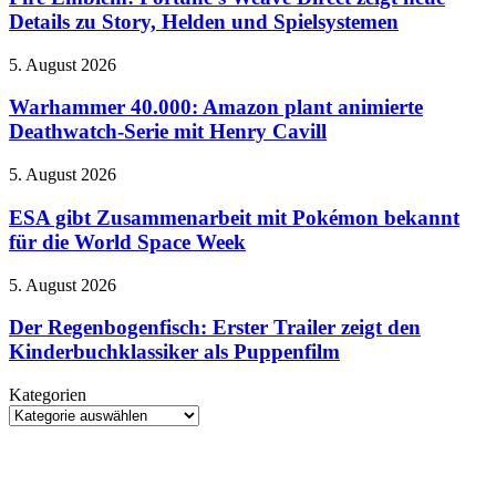
und
Neuinterpretation
Weave
Details zu Story, Helden und Spielsystemen
Termine
Direct
im
zeigt
Überblick
Warhammer
5. August 2026
neue
40.000:
Details
Amazon
Warhammer 40.000: Amazon plant animierte
zu
plant
Deathwatch-Serie mit Henry Cavill
Story,
animierte
Helden
Deathwatch-
und
ESA
5. August 2026
Serie
Spielsystemen
gibt
mit
Zusammenarbeit
ESA gibt Zusammenarbeit mit Pokémon bekannt
Henry
mit
für die World Space Week
Cavill
Pokémon
bekannt
Der
5. August 2026
für
Regenbogenfisch:
die
Erster
Der Regenbogenfisch: Erster Trailer zeigt den
World
Trailer
Kinderbuchklassiker als Puppenfilm
Space
zeigt
Week
den
Kategorien
Kinderbuchklassiker
Kategorien
als
Puppenfilm