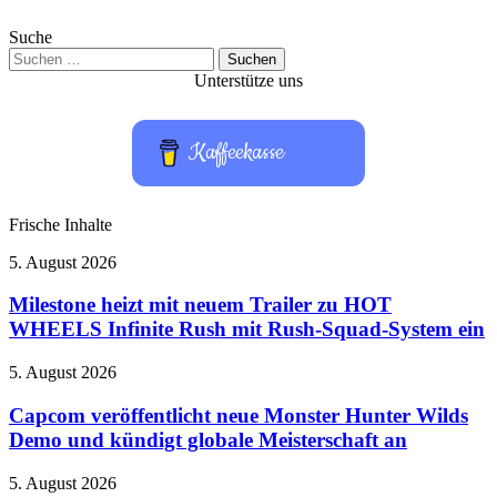
Suche
Suchen
nach:
Unterstütze uns
Kaffeekasse
Frische Inhalte
Milestone
5. August 2026
heizt
mit
Milestone heizt mit neuem Trailer zu HOT
neuem
WHEELS Infinite Rush mit Rush-Squad-System ein
Trailer
zu
Capcom
5. August 2026
HOT
veröffentlicht
WHEELS
neue
Capcom veröffentlicht neue Monster Hunter Wilds
Infinite
Monster
Demo und kündigt globale Meisterschaft an
Rush
Hunter
mit
Wilds
Rush-
Nintendo
5. August 2026
Demo