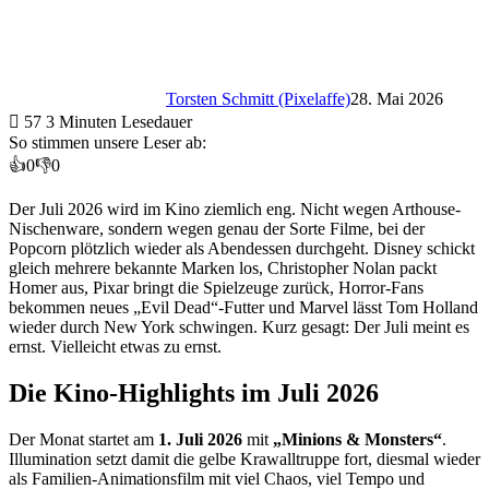
Torsten Schmitt (Pixelaffe)
28. Mai 2026
57
3 Minuten Lesedauer
So stimmen unsere Leser ab:
👍
0
👎
0
Der Juli 2026 wird im Kino ziemlich eng. Nicht wegen Arthouse-
Nischenware, sondern wegen genau der Sorte Filme, bei der
Popcorn plötzlich wieder als Abendessen durchgeht. Disney schickt
gleich mehrere bekannte Marken los, Christopher Nolan packt
Homer aus, Pixar bringt die Spielzeuge zurück, Horror-Fans
bekommen neues „Evil Dead“-Futter und Marvel lässt Tom Holland
wieder durch New York schwingen. Kurz gesagt: Der Juli meint es
ernst. Vielleicht etwas zu ernst.
Die Kino-Highlights im Juli 2026
Der Monat startet am
1. Juli 2026
mit
„Minions & Monsters“
.
Illumination setzt damit die gelbe Krawalltruppe fort, diesmal wieder
als Familien-Animationsfilm mit viel Chaos, viel Tempo und