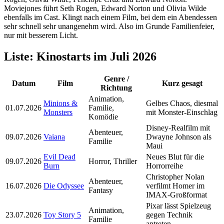
Moviejones führt Seth Rogen, Edward Norton und Olivia Wilde
ebenfalls im Cast. Klingt nach einem Film, bei dem ein Abendessen
sehr schnell sehr unangenehm wird. Also im Grunde Familienfeier,
nur mit besserem Licht.
Liste: Kinostarts im Juli 2026
Genre /
Datum
Film
Kurz gesagt
Richtung
Animation,
Minions &
Gelbes Chaos, diesmal
01.07.2026
Familie,
Monsters
mit Monster-Einschlag
Komödie
Disney-Realfilm mit
Abenteuer,
09.07.2026
Vaiana
Dwayne Johnson als
Familie
Maui
Evil Dead
Neues Blut für die
09.07.2026
Horror, Thriller
Burn
Horrorreihe
Christopher Nolan
Abenteuer,
16.07.2026
Die Odyssee
verfilmt Homer im
Fantasy
IMAX-Großformat
Pixar lässt Spielzeug
Animation,
23.07.2026
Toy Story 5
gegen Technik
Familie
antreten