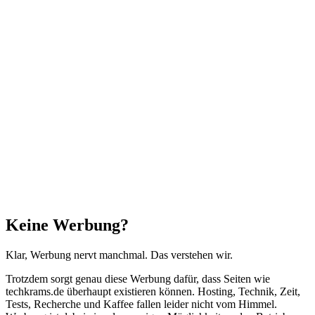
Facebook
X
WhatsApp
Telegram
Schaltfläche
"Zurück
zum
Anfang"
Schließen
Keine Werbung?
Klar, Werbung nervt manchmal. Das verstehen wir.
Trotzdem sorgt genau diese Werbung dafür, dass Seiten wie
techkrams.de überhaupt existieren können. Hosting, Technik, Zeit,
Tests, Recherche und Kaffee fallen leider nicht vom Himmel.