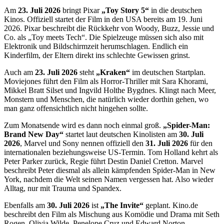
Am
23. Juli 2026
bringt Pixar
„Toy Story 5“
in die deutschen
Kinos. Offiziell startet der Film in den USA bereits am 19. Juni
2026. Pixar beschreibt die Rückkehr von Woody, Buzz, Jessie und
Co. als „Toy meets Tech“. Die Spielzeuge müssen sich also mit
Elektronik und Bildschirmzeit herumschlagen. Endlich ein
Kinderfilm, der Eltern direkt ins schlechte Gewissen grinst.
Auch am
23. Juli 2026
steht
„Kraken“
im deutschen Startplan.
Moviejones führt den Film als Horror-Thriller mit Sara Khorami,
Mikkel Bratt Silset und Ingvild Holthe Bygdnes. Klingt nach Meer,
Monstern und Menschen, die natürlich wieder dorthin gehen, wo
man ganz offensichtlich nicht hingehen sollte.
Zum Monatsende wird es dann noch einmal groß.
„Spider-Man:
Brand New Day“
startet laut deutschen Kinolisten am
30. Juli
2026
, Marvel und Sony nennen offiziell den
31. Juli 2026
für den
internationalen beziehungsweise US-Termin. Tom Holland kehrt als
Peter Parker zurück, Regie führt Destin Daniel Cretton. Marvel
beschreibt Peter diesmal als allein kämpfenden Spider-Man in New
York, nachdem die Welt seinen Namen vergessen hat. Also wieder
Alltag, nur mit Trauma und Spandex.
Ebenfalls am
30. Juli 2026
ist
„The Invite“
geplant. Kino.de
beschreibt den Film als Mischung aus Komödie und Drama mit Seth
Rogen, Olivia Wilde, Penelope Cruz und Edward Norton.