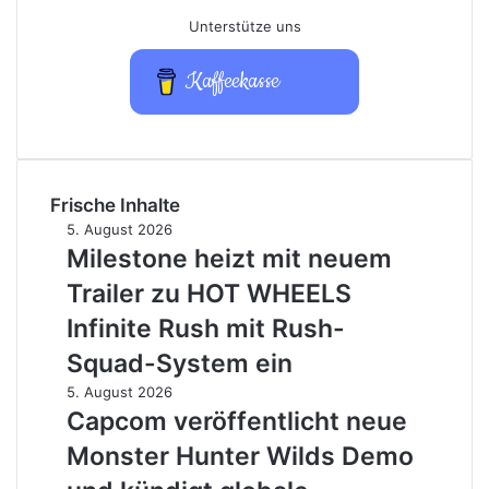
Unterstütze uns
Kaffeekasse
Frische Inhalte
Milestone
5. August 2026
heizt
Milestone heizt mit neuem
mit
Trailer zu HOT WHEELS
neuem
Trailer
Infinite Rush mit Rush-
zu
Squad-System ein
HOT
WHEELS
Capcom
5. August 2026
Infinite
veröffentlicht
Capcom veröffentlicht neue
Rush
neue
Monster Hunter Wilds Demo
mit
Monster
Rush-
Hunter