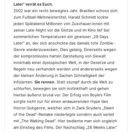
Later“ verrät es Euch.
2002 war ein recht bewegtes Jahr. Brasilien schoss sich
zum Fußball-Weltmeistertitel, Harald Schmidt lockte
jeden Spätabend Millionen von Zuschauer:innen mit
seiner Late-Night vor die Glotze und im Kino lief bei
sommerlichen Temperaturen ein gewisser „28 Days
Later“ an, der sich anschickte das damals tote Zombie-
Genre wiederzuwecken. Dies gelang. Einerseits wegen
der kompromisslos harten Darstellung von Gewalt
innerhalb einer dystopischen Welt, in der Gesetze und
Regeln neu verhandelt werden und andererseits wegen
der kleinen Änderung in Sachen Schnelligkeit der
Infizierten.
Sie rennen.
Statt stumpf durch die Welt zu
schlurfen, bewegen sie sich instinkthaft und gehen
hierbei äußerst brutal vor. Der Erfolg von Boyle’s Film
sorgte nicht nur für einen andauerenden Hype des
Horror-Subgenre, welcher sich in Zack Snyders „Dawn
of the Dead“-Remake niederlegte sondern auch seriell
mit „The Walking Dead“. Hier bediente man sich sogleich
am Einstieg des Films. Der Nachschlag „28 Weeks Later“