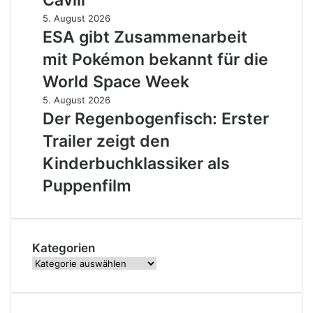
Cavill
Serie
mit
ESA
5. August 2026
Henry
gibt
ESA gibt Zusammenarbeit
Cavill
Zusammenarbeit
mit Pokémon bekannt für die
mit
Pokémon
World Space Week
bekannt
Der
5. August 2026
für
Regenbogenfisch:
Der Regenbogenfisch: Erster
die
Erster
World
Trailer zeigt den
Trailer
Space
zeigt
Kinderbuchklassiker als
Week
den
Puppenfilm
Kinderbuchklassiker
als
Puppenfilm
Kategorien
Kategorien