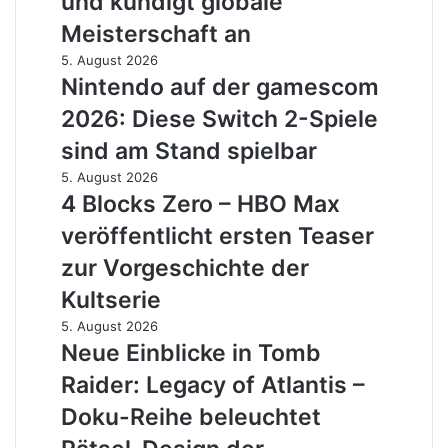
und kündigt globale
Squad-
Wilds
Meisterschaft an
System
Demo
ein
und
Nintendo
5. August 2026
kündigt
auf
Nintendo auf der gamescom
globale
der
2026: Diese Switch 2-Spiele
Meisterschaft
gamescom
an
2026:
sind am Stand spielbar
Diese
4
5. August 2026
Switch
Blocks
4 Blocks Zero – HBO Max
2-
Zero
Spiele
veröffentlicht ersten Teaser
–
sind
HBO
zur Vorgeschichte der
am
Max
Stand
Kultserie
veröffentlicht
spielbar
ersten
Neue
5. August 2026
Teaser
Einblicke
Neue Einblicke in Tomb
zur
in
Raider: Legacy of Atlantis –
Vorgeschichte
Tomb
der
Raider:
Doku-Reihe beleuchtet
Kultserie
Legacy