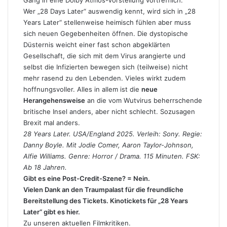
Gang in eine Dolby Atmos-Vorstellung vortrefflich.
Wer „28 Days Later“ auswendig kennt, wird sich in „28
Years Later“ stellenweise heimisch fühlen aber muss
sich neuen Gegebenheiten öffnen. Die dystopische
Düsternis weicht einer fast schon abgeklärten
Gesellschaft, die sich mit dem Virus arangierte und
selbst die Infizierten bewegen sich (teilweise) nicht
mehr rasend zu den Lebenden. Vieles wirkt zudem
hoffnungsvoller. Alles in allem ist die
neue
Herangehensweise
an die vom Wutvirus beherrschende
britische Insel anders, aber nicht schlecht. Sozusagen
Brexit mal anders.
28 Years Later. USA/England 2025. Verleih: Sony. Regie:
Danny Boyle. Mit Jodie Comer, Aaron Taylor-Johnson,
Alfie Williams. Genre: Horror / Drama. 115 Minuten. FSK:
Ab 18 Jahren.
Gibt es eine Post-Credit-Szene? = Nein.
Vielen Dank an den Traumpalast für die freundliche
Bereitstellung des Tickets.
Kinotickets für „28 Years
Later“ gibt es hier.
Zu unseren aktuellen Filmkritiken.