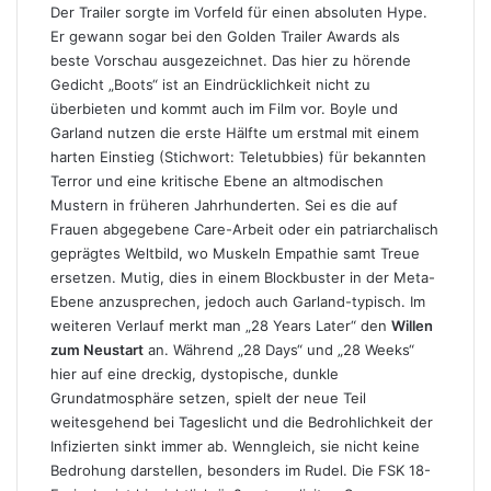
Der Trailer sorgte im Vorfeld für einen absoluten Hype.
Er gewann sogar bei den Golden Trailer Awards als
beste Vorschau ausgezeichnet. Das hier zu hörende
Gedicht „Boots“ ist an Eindrücklichkeit nicht zu
überbieten und kommt auch im Film vor. Boyle und
Garland nutzen die erste Hälfte um erstmal mit einem
harten Einstieg (Stichwort: Teletubbies) für bekannten
Terror und eine kritische Ebene an altmodischen
Mustern in früheren Jahrhunderten. Sei es die auf
Frauen abgegebene Care-Arbeit oder ein patriarchalisch
geprägtes Weltbild, wo Muskeln Empathie samt Treue
ersetzen. Mutig, dies in einem Blockbuster in der Meta-
Ebene anzusprechen, jedoch auch Garland-typisch. Im
weiteren Verlauf merkt man „28 Years Later“ den
Willen
zum Neustart
an. Während „28 Days“ und „28 Weeks“
hier auf eine dreckig, dystopische, dunkle
Grundatmosphäre setzen, spielt der neue Teil
weitesgehend bei Tageslicht und die Bedrohlichkeit der
Infizierten sinkt immer ab. Wenngleich, sie nicht keine
Bedrohung darstellen, besonders im Rudel. Die FSK 18-