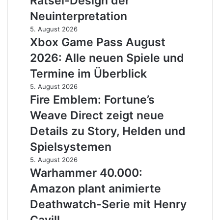
Rätsel-Design der
of
Atlantis
Neuinterpretation
–
Xbox
5. August 2026
Doku-
Game
Xbox Game Pass August
Reihe
Pass
beleuchtet
2026: Alle neuen Spiele und
August
Rätsel-
2026:
Termine im Überblick
Design
Alle
der
Fire
5. August 2026
neuen
Neuinterpretation
Emblem:
Fire Emblem: Fortune’s
Spiele
Fortune’s
und
Weave Direct zeigt neue
Weave
Termine
Direct
Details zu Story, Helden und
im
zeigt
Überblick
Spielsystemen
neue
Details
Warhammer
5. August 2026
zu
40.000:
Warhammer 40.000:
Story,
Amazon
Amazon plant animierte
Helden
plant
und
animierte
Deathwatch-Serie mit Henry
Spielsystemen
Deathwatch-