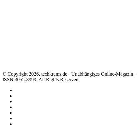
© Copyright 2026, techkrams.de · Unabhängiges Online-Magazin ·
ISSN 3055-8999. All Rights Reserved
Facebook
X
Instagram
Paypal
TikTok
RSS
Threads
Facebook
X
WhatsApp
Telegram
Schaltfläche
"Zurück