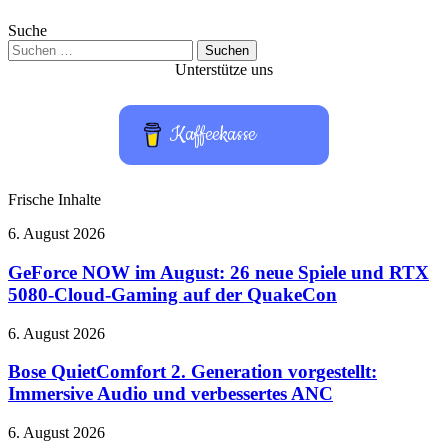
Suche
Suchen
nach:
Unterstütze uns
Kaffeekasse
Frische Inhalte
GeForce
6. August 2026
NOW
im
GeForce NOW im August: 26 neue Spiele und RTX
August:
5080-Cloud-Gaming auf der QuakeCon
26
neue
Bose
6. August 2026
Spiele
QuietComfort
und
2.
Bose QuietComfort 2. Generation vorgestellt:
RTX
Generation
Immersive Audio und verbessertes ANC
5080-
vorgestellt:
Cloud-
Immersive
Gaming
Erster
6. August 2026
Audio