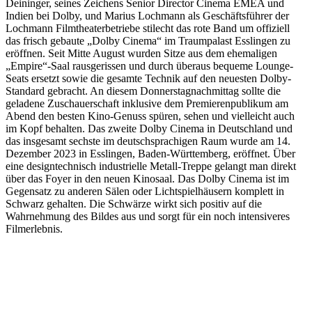
Deininger, seines Zeichens Senior Director Cinema EMEA und
Indien bei Dolby, und Marius Lochmann als Geschäftsführer der
Lochmann Filmtheaterbetriebe stilecht das rote Band um offiziell
das frisch gebaute „Dolby Cinema“ im Traumpalast Esslingen zu
eröffnen. Seit Mitte August wurden Sitze aus dem ehemaligen
„Empire“-Saal rausgerissen und durch überaus bequeme Lounge-
Seats ersetzt sowie die gesamte Technik auf den neuesten Dolby-
Standard gebracht. An diesem Donnerstagnachmittag sollte die
geladene Zuschauerschaft inklusive dem Premierenpublikum am
Abend den besten Kino-Genuss spüren, sehen und vielleicht auch
im Kopf behalten. Das zweite Dolby Cinema in Deutschland und
das insgesamt sechste im deutschsprachigen Raum wurde am 14.
Dezember 2023 in Esslingen, Baden-Württemberg, eröffnet. Über
eine designtechnisch industrielle Metall-Treppe gelangt man direkt
über das Foyer in den neuen Kinosaal. Das Dolby Cinema ist im
Gegensatz zu anderen Sälen oder Lichtspielhäusern komplett in
Schwarz gehalten. Die Schwärze wirkt sich positiv auf die
Wahrnehmung des Bildes aus und sorgt für ein noch intensiveres
Filmerlebnis.