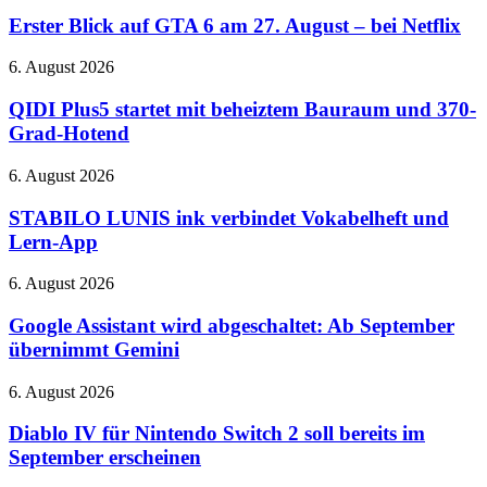
auf
Blick
und
der
auf
Erster Blick auf GTA 6 am 27. August – bei Netflix
verbessertes
QuakeCon
GTA
ANC
6
QIDI
6. August 2026
am
Plus5
27.
startet
QIDI Plus5 startet mit beheiztem Bauraum und 370-
August
mit
Grad-Hotend
–
beheiztem
bei
Bauraum
STABILO
6. August 2026
Netflix
und
LUNIS
370-
ink
STABILO LUNIS ink verbindet Vokabelheft und
Grad-
verbindet
Lern-App
Hotend
Vokabelheft
und
Google
6. August 2026
Lern-
Assistant
App
wird
Google Assistant wird abgeschaltet: Ab September
abgeschaltet:
übernimmt Gemini
Ab
September
Diablo
6. August 2026
übernimmt
IV
Gemini
für
Diablo IV für Nintendo Switch 2 soll bereits im
Nintendo
September erscheinen
Switch