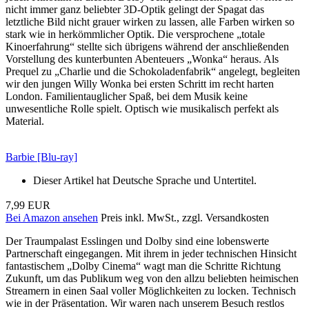
nicht immer ganz beliebter 3D-Optik gelingt der Spagat das
letztliche Bild nicht grauer wirken zu lassen, alle Farben wirken so
stark wie in herkömmlicher Optik. Die versprochene „totale
Kinoerfahrung“ stellte sich übrigens während der anschließenden
Vorstellung des kunterbunten Abenteuers „Wonka“ heraus. Als
Prequel zu „Charlie und die Schokoladenfabrik“ angelegt, begleiten
wir den jungen Willy Wonka bei ersten Schritt im recht harten
London. Familientauglicher Spaß, bei dem Musik keine
unwesentliche Rolle spielt. Optisch wie musikalisch perfekt als
Material.
Barbie [Blu-ray]
Dieser Artikel hat Deutsche Sprache und Untertitel.
7,99 EUR
Bei Amazon ansehen
Preis inkl. MwSt., zzgl. Versandkosten
Der Traumpalast Esslingen und Dolby sind eine lobenswerte
Partnerschaft eingegangen. Mit ihrem in jeder technischen Hinsicht
fantastischem „Dolby Cinema“ wagt man die Schritte Richtung
Zukunft, um das Publikum weg von den allzu beliebten heimischen
Streamern in einen Saal voller Möglichkeiten zu locken. Technisch
wie in der Präsentation. Wir waren nach unserem Besuch restlos