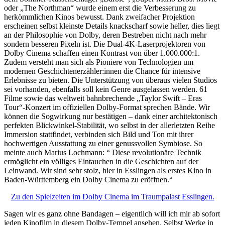
oder „The Northman“ wurde einem erst die Verbesserung zu
herkömmlichen Kinos bewusst. Dank zweifacher Projektion
erscheinen selbst kleinste Details knackscharf sowie heller, dies liegt
an der Philosophie von Dolby, deren Bestreben nicht nach mehr
sondern besseren Pixeln ist. Die Dual-4K-Laserprojektoren von
Dolby Cinema schaffen einen Kontrast von über 1.000.000:1.
Zudem versteht man sich als Pioniere von Technologien um
modernen Geschichtenerzähler:innen die Chance für intensive
Erlebnisse zu bieten. Die Unterstützung von überaus vielen Studios
sei vorhanden, ebenfalls soll kein Genre ausgelassen werden. 61
Filme sowie das weltweit bahnbrechende „Taylor Swift – Eras
Tour“-Konzert im offiziellen Dolby-Format sprechen Bände. Wir
können die Sogwirkung nur bestätigen – dank einer architektonisch
perfekten Blickwinkel-Stabilität, wo selbst in der allerletzten Reihe
Immersion stattfindet, verbinden sich Bild und Ton mit ihrer
hochwertigen Ausstattung zu einer genussvollen Symbiose. So
meinte auch Marius Lochmann: “ Diese revolutionäre Technik
ermöglicht ein völliges Eintauchen in die Geschichten auf der
Leinwand. Wir sind sehr stolz, hier in Esslingen als erstes Kino in
Baden-Württemberg ein Dolby Cinema zu eröffnen.“
Zu den Spielzeiten im Dolby Cinema im Traumpalast Esslingen.
Sagen wir es ganz ohne Bandagen – eigentlich will ich mir ab sofort
jeden Kinofilm in diesem Dolby-Tempel ansehen. Selbst Werke in