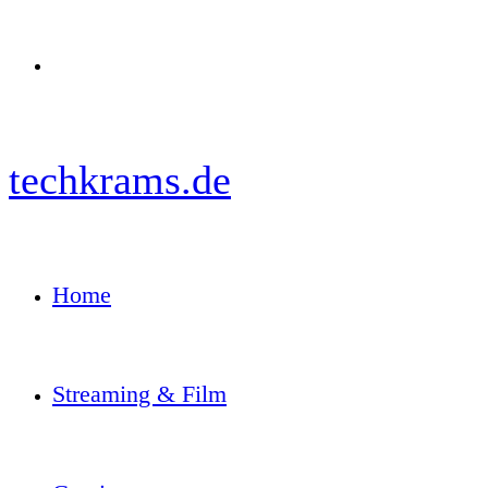
Menü
techkrams.de
Home
Streaming & Film