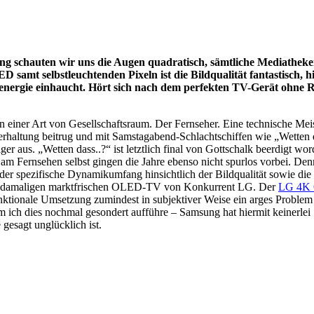
chauten wir uns die Augen quadratisch, sämtliche Mediatheken
mt selbstleuchtenden Pixeln ist die Bildqualität fantastisch, h
energie einhaucht. Hört sich nach dem perfekten TV-Gerät ohne R
einer Art von Gesellschaftsraum. Der Fernseher. Eine technische Meis
Unterhaltung beitrug und mit Samstagabend-Schlachtschiffen wie „Wett
er aus. „Wetten dass..?“ ist letztlich final von Gottschalk beerdigt wor
am Fernsehen selbst gingen die Jahre ebenso nicht spurlos vorbei. Den
der spezifische Dynamikumfang hinsichtlich der Bildqualität sowie di
den damaligen marktfrischen OLED-TV von Konkurrent LG. Der
LG 4K 
unktionale Umsetzung zumindest in subjektiver Weise ein arges Problem 
 ich dies nochmal gesondert aufführe – Samsung hat hiermit keinerle
gesagt unglücklich ist.