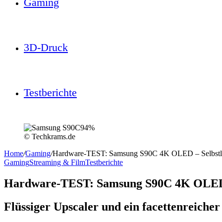
Gaming
3D-Druck
Testberichte
94%
© Techkrams.de
Home
/
Gaming
/
Hardware-TEST: Samsung S90C 4K OLED – Selbstle
Gaming
Streaming & Film
Testberichte
Hardware-TEST: Samsung S90C 4K OLED –
Flüssiger Upscaler und ein facettenreic