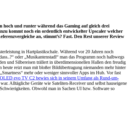
 hoch und runter während das Gaming auf gleich drei
inzu kommt noch ein ordentlich entwickelter Upscaler welcher
eferenzvergleiche an, stimmt’s? Fast. Den Rest unserer Review
terleistung in Hartplastikschale. Während vor 20 Jahren noch
en dass..?“ oder „Musikantenstadl“ man das Programm noch halbwegs
den und Silbereisen trällert in überdimensionellen Hallen den freudig
n heute reizt man mit bloßer Bildübertragung niemanden mehr hinter
e „Smartness“ mehr oder weniger sinnvoller Apps im Hub. Vor fast
OLED evo TV C2 bewies sich in seinem Umfang als Rund-um-
war. Alltägliche Geräte wie Sateliten-Receiver und selbst hauseigene
i Schwierigkeiten. Obwohl man in Sachen UI bzw. Software so