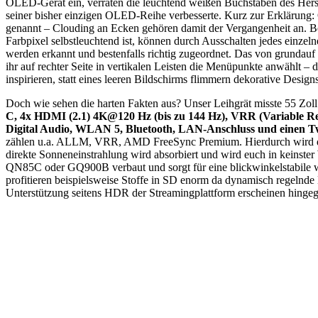
OLED-Gerät ein, verraten die leuchtend weißen Buchstaben des Hers
seiner bisher einzigen OLED-Reihe verbesserte. Kurz zur Erklärung
genannt – Clouding an Ecken gehören damit der Vergangenheit an. Bes
Farbpixel selbstleuchtend ist, können durch Ausschalten jedes einze
werden erkannt und bestenfalls richtig zugeordnet. Das von grundauf 
ihr auf rechter Seite in vertikalen Leisten die Menüpunkte anwählt 
inspirieren, statt eines leeren Bildschirms flimmern dekorative Desi
Doch wie sehen die harten Fakten aus? Unser Leihgrät misste 55 Zoll
C, 4x HDMI (2.1) 4K@120 Hz (bis zu 144 Hz), VRR (Variable 
Digital Audio, WLAN 5, Bluetooth, LAN-Anschluss und einen Tw
zählen u.a. ALLM, VRR, AMD FreeSync Premium. Hierdurch wird die ge
direkte Sonneneinstrahlung wird absorbiert und wird euch in kein
QN85C oder GQ900B verbaut und sorgt für eine blickwinkelstabile wie 
profitieren beispielsweise Stoffe in SD enorm da dynamisch regelnde 
Unterstützung seitens HDR der Streamingplattform erscheinen hingege