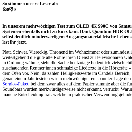
So stimmen unsere Leser ab:
👍
0
👎
0
In unserem mehrwöchigen Test zum OLED 4K S90C von Samsung s
Systemen ebenfalls nicht zu kurz kam. Dank Quantum HDR OLED sa
selbst deutlich minderwertigem Ausgangsmaterial frische Lebens
lest ihr jetzt.
Platt. Schwer. Viereckig. Thronend im Wohnzimmer oder zumindest in 
weitestgehend die gute alte Röhre ihren Dienst zur televisionären 
in Ordnung wähnte, sieht die Sache heutzutage bedeutlich vielschichtig
zuschauenden Rentner:innen schmalzige Liedtexte in die Hörgeräte – 
dem Ofen vor. Nein, da zählen Helligkeitswerte im Candela-Bereich, 
genau einem Jahr testeten wir in mehrwöchiger entspannter Lage 
Sorglos-Paket
, bei dem zwar alles auf dem Papier stimmte aber die f
Soundbars wurden merkwürdigerweise nicht erkannt, verrückt. Warum
manche Entscheidung traf, welche in praktischer Verwendung gelinde 