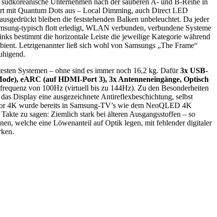
as südkoreanische Unternehmen nach der sauberen A- und B-Reihe in
aart mit Quantum Dots aus – Local Dimming, auch Direct LED
ausgedrückt bleiben die feststehenden Balken unbeleuchtet. Da jeder
 Samsung-typisch flott erledigt, WLAN verbunden, verbundene Systeme
inks bestimmt die horizontale Leiste die jeweilige Kategorie während
Ambient. Letztgenannter ließ sich wohl von Samsungs „The Frame“
ruhigend.
htesten Systemen – ohne sind es immer noch 16,2 kg. Dafür
3x USB-
ode), eARC (auf HDMI-Port 3), 3x Antenneneingänge, Optisch
sfrequenz von 100Hz (virtuell bis zu 144Hz). Zu den Besonderheiten
as Display eine ausgezeichnete Antireflexbeschichtung, selbst
ozessor 4K wurde bereits in Samsung-TV’s wie dem NeoQLED 4K
Takte zu sagen: Ziemlich stark bei älteren Ausgangsstoffen – so
en, welche eine Löwenanteil auf Optik legen, mit fehlender digitaler
rken.