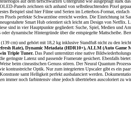
tellerlogos auf dem tiefschwarzen Untergrund wie ausgeprägt stark d
: OLED-Panels zeichnen sich anhand von selbstleuchtenden Pixel gep
tes Beispiel sind hier Filme und Serien im Letterbox-Format, einfach 
lnen Pixels perfekte Schwarztöne erreicht werden. Die Einrichtung ist
neugestaltete Smart Hub orientiert sich leicht am Design von Netflix. L
– diese sind in vier Hauptpunkte gegliedert: Suche, Spiel, Medien und 
gns oder dynamische Hintergründe über die entspiegelte Mattscheibe. Be
 (139 cm) und gehört mit 18,2 kg inklusive Standfuß nicht zu den leic
Refresh Rate), Dynamic Metadata (HDR10+), ALLM (Auto Game M
in Triple Tuner.
Das Panel unterstützt eine native Bildwiederholung
ringste Latenz und passende Framerate gesichert. Ebenfalls bietet d
ster Weise beim cineastischen Genuss stören. Der Neural Quantum Pr
kontrastreiche Optik. Nur zum integrierten Upscaler gibt es ein paar 
Konstraste samt Helligkeit perfekt ausbalanciert werden. Dokumentation
n immer noch farbintensiv ohne jedoch übertrieben auscoloriert zu wi