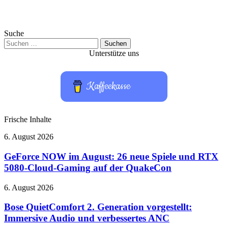
Suche
Suchen
nach:
Unterstütze uns
Kaffeekasse
Frische Inhalte
GeForce
6. August 2026
NOW
im
GeForce NOW im August: 26 neue Spiele und RTX
August:
5080-Cloud-Gaming auf der QuakeCon
26
neue
Bose
6. August 2026
Spiele
QuietComfort
und
2.
Bose QuietComfort 2. Generation vorgestellt:
RTX
Generation
Immersive Audio und verbessertes ANC
5080-
vorgestellt:
Cloud-