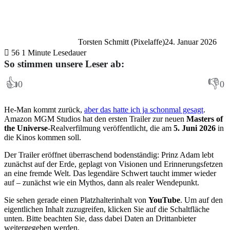
Torsten Schmitt (Pixelaffe)
24. Januar 2026
56
1 Minute Lesedauer
So stimmen unsere Leser ab:
👍
👎
0
0
He-Man kommt zurück,
aber das hatte ich ja schonmal gesagt
.
Amazon MGM Studios hat den ersten Trailer zur neuen
Masters of
the Universe
-Realverfilmung veröffentlicht, die am
5. Juni 2026
in
die Kinos kommen soll.
Der Trailer eröffnet überraschend bodenständig: Prinz Adam lebt
zunächst auf der Erde, geplagt von Visionen und Erinnerungsfetzen
an eine fremde Welt. Das legendäre Schwert taucht immer wieder
auf – zunächst wie ein Mythos, dann als realer Wendepunkt.
Sie sehen gerade einen Platzhalterinhalt von
YouTube
. Um auf den
eigentlichen Inhalt zuzugreifen, klicken Sie auf die Schaltfläche
unten. Bitte beachten Sie, dass dabei Daten an Drittanbieter
weitergegeben werden.