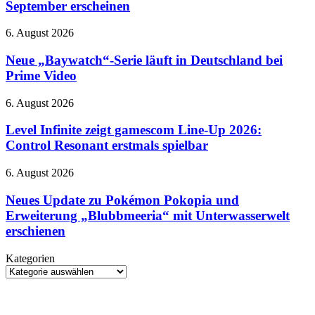
Nintendo
September erscheinen
Switch
2
Neue
6. August 2026
soll
„Baywatch“-
bereits
Serie
Neue „Baywatch“-Serie läuft in Deutschland bei
im
läuft
Prime Video
September
in
erscheinen
Deutschland
Level
6. August 2026
bei
Infinite
Prime
zeigt
Level Infinite zeigt gamescom Line-Up 2026:
Video
gamescom
Control Resonant erstmals spielbar
Line-
Up
Neues
6. August 2026
2026:
Update
Control
zu
Neues Update zu Pokémon Pokopia und
Resonant
Pokémon
Erweiterung „Blubbmeeria“ mit Unterwasserwelt
erstmals
Pokopia
spielbar
erschienen
und
Erweiterung
Kategorien
„Blubbmeeria“
Kategorien
mit
Unterwasserwelt
erschienen