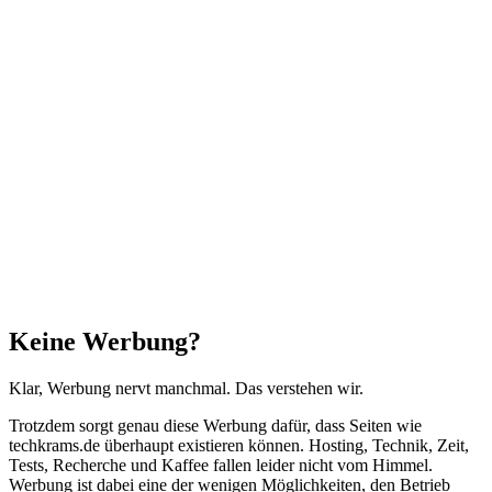
Facebook
X
WhatsApp
Telegram
Schaltfläche
"Zurück
zum
Anfang"
Schließen
Keine Werbung?
Klar, Werbung nervt manchmal. Das verstehen wir.
Trotzdem sorgt genau diese Werbung dafür, dass Seiten wie
techkrams.de überhaupt existieren können. Hosting, Technik, Zeit,
Tests, Recherche und Kaffee fallen leider nicht vom Himmel.
Werbung ist dabei eine der wenigen Möglichkeiten, den Betrieb