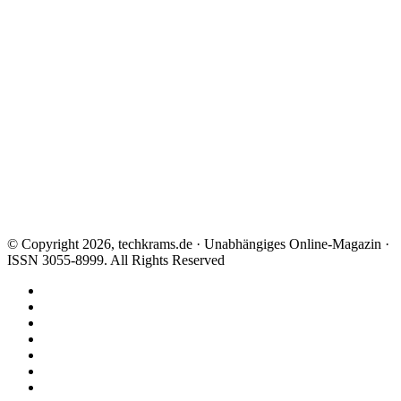
© Copyright 2026, techkrams.de · Unabhängiges Online-Magazin ·
ISSN 3055-8999. All Rights Reserved
Facebook
X
Instagram
Paypal
TikTok
RSS
Threads