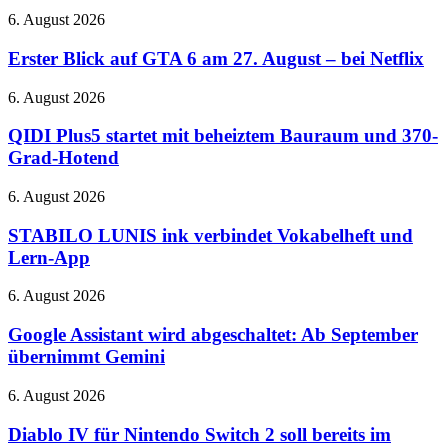
Immersive
Gaming
Erster
6. August 2026
Audio
auf
Blick
und
der
auf
Erster Blick auf GTA 6 am 27. August – bei Netflix
verbessertes
QuakeCon
GTA
ANC
6
QIDI
6. August 2026
am
Plus5
27.
startet
QIDI Plus5 startet mit beheiztem Bauraum und 370-
August
mit
Grad-Hotend
–
beheiztem
bei
Bauraum
STABILO
6. August 2026
Netflix
und
LUNIS
370-
ink
STABILO LUNIS ink verbindet Vokabelheft und
Grad-
verbindet
Lern-App
Hotend
Vokabelheft
und
Google
6. August 2026
Lern-
Assistant
App
wird
Google Assistant wird abgeschaltet: Ab September
abgeschaltet:
übernimmt Gemini
Ab
September
Diablo
6. August 2026
übernimmt
IV
Gemini
für
Diablo IV für Nintendo Switch 2 soll bereits im