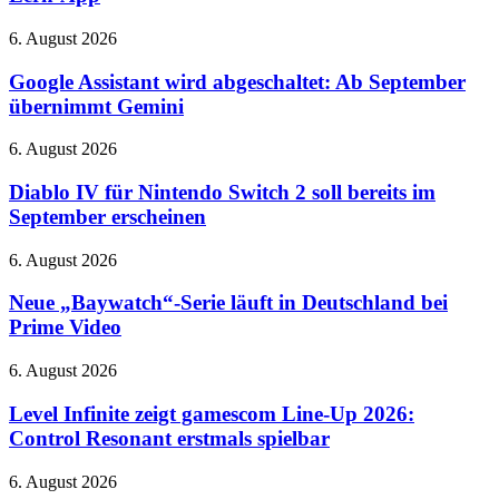
Vokabelheft
und
Google
6. August 2026
Lern-
Assistant
App
wird
Google Assistant wird abgeschaltet: Ab September
abgeschaltet:
übernimmt Gemini
Ab
September
Diablo
6. August 2026
übernimmt
IV
Gemini
für
Diablo IV für Nintendo Switch 2 soll bereits im
Nintendo
September erscheinen
Switch
2
Neue
6. August 2026
soll
„Baywatch“-
bereits
Serie
Neue „Baywatch“-Serie läuft in Deutschland bei
im
läuft
Prime Video
September
in
erscheinen
Deutschland
Level
6. August 2026
bei
Infinite
Prime
zeigt
Level Infinite zeigt gamescom Line-Up 2026:
Video
gamescom
Control Resonant erstmals spielbar
Line-
Up
Neues
6. August 2026
2026: