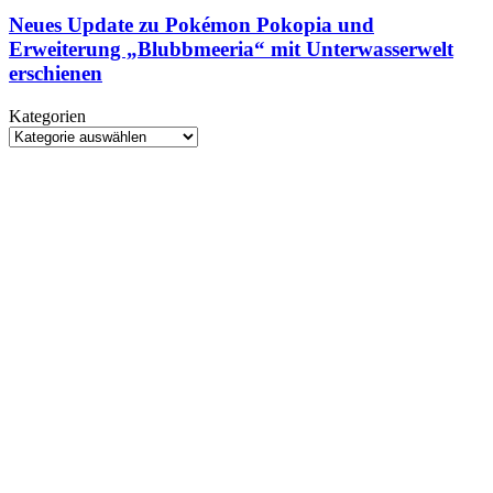
Update
Control
zu
Neues Update zu Pokémon Pokopia und
Resonant
Pokémon
Erweiterung „Blubbmeeria“ mit Unterwasserwelt
erstmals
Pokopia
spielbar
erschienen
und
Erweiterung
Kategorien
„Blubbmeeria“
Kategorien
mit
Unterwasserwelt
erschienen