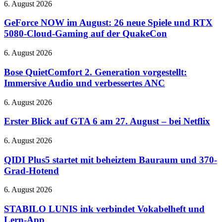
GeForce
6. August 2026
NOW
im
GeForce NOW im August: 26 neue Spiele und RTX
August:
5080-Cloud-Gaming auf der QuakeCon
26
neue
Bose
6. August 2026
Spiele
QuietComfort
und
2.
Bose QuietComfort 2. Generation vorgestellt:
RTX
Generation
Immersive Audio und verbessertes ANC
5080-
vorgestellt:
Cloud-
Immersive
Gaming
Erster
6. August 2026
Audio
auf
Blick
und
der
auf
Erster Blick auf GTA 6 am 27. August – bei Netflix
verbessertes
QuakeCon
GTA
ANC
6
QIDI
6. August 2026
am
Plus5
27.
startet
QIDI Plus5 startet mit beheiztem Bauraum und 370-
August
mit
Grad-Hotend
–
beheiztem
bei
Bauraum
STABILO
6. August 2026
Netflix
und
LUNIS
370-
ink
STABILO LUNIS ink verbindet Vokabelheft und
Grad-
verbindet
Lern-App
Hotend