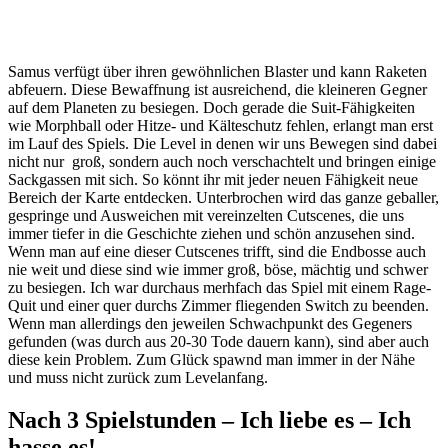
Samus verfügt über ihren gewöhnlichen Blaster und kann Raketen
abfeuern. Diese Bewaffnung ist ausreichend, die kleineren Gegner
auf dem Planeten zu besiegen. Doch gerade die Suit-Fähigkeiten
wie Morphball oder Hitze- und Kälteschutz fehlen, erlangt man erst
im Lauf des Spiels. Die Level in denen wir uns Bewegen sind dabei
nicht nur groß, sondern auch noch verschachtelt und bringen einige
Sackgassen mit sich. So könnt ihr mit jeder neuen Fähigkeit neue
Bereich der Karte entdecken. Unterbrochen wird das ganze geballer,
gespringe und Ausweichen mit vereinzelten Cutscenes, die uns
immer tiefer in die Geschichte ziehen und schön anzusehen sind.
Wenn man auf eine dieser Cutscenes trifft, sind die Endbosse auch
nie weit und diese sind wie immer groß, böse, mächtig und schwer
zu besiegen. Ich war durchaus merhfach das Spiel mit einem Rage-
Quit und einer quer durchs Zimmer fliegenden Switch zu beenden.
Wenn man allerdings den jeweilen Schwachpunkt des Gegeners
gefunden (was durch aus 20-30 Tode dauern kann), sind aber auch
diese kein Problem. Zum Glück spawnd man immer in der Nähe
und muss nicht zurück zum Levelanfang.
Nach 3 Spielstunden – Ich liebe es – Ich
hasse es!