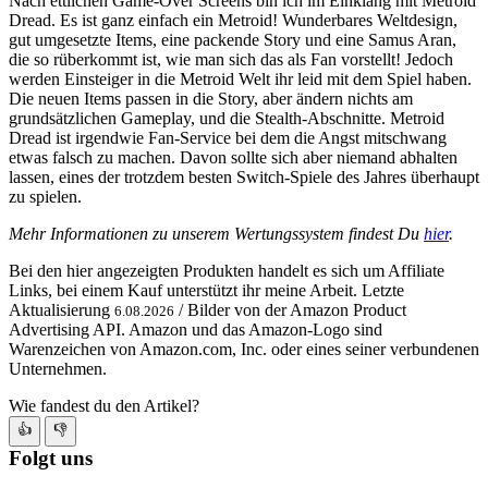
Nach ettlichen Game-Over Screens bin ich im Einklang mit Metroid
Dread. Es ist ganz einfach ein Metroid! Wunderbares Weltdesign,
gut umgesetzte Items, eine packende Story und eine Samus Aran,
die so rüberkommt ist, wie man sich das als Fan vorstellt! Jedoch
werden Einsteiger in die Metroid Welt ihr leid mit dem Spiel haben.
Die neuen Items passen in die Story, aber ändern nichts am
grundsätzlichen Gameplay, und die Stealth-Abschnitte. Metroid
Dread ist irgendwie Fan-Service bei dem die Angst mitschwang
etwas falsch zu machen. Davon sollte sich aber niemand abhalten
lassen, eines der trotzdem besten Switch-Spiele des Jahres überhaupt
zu spielen.
Mehr Informationen zu unserem Wertungssystem findest Du
hier
.
Bei den hier angezeigten Produkten handelt es sich um Affiliate
Links, bei einem Kauf unterstützt ihr meine Arbeit. Letzte
Aktualisierung
/ Bilder von der Amazon Product
6.08.2026
Advertising API. Amazon und das Amazon-Logo sind
Warenzeichen von Amazon.com, Inc. oder eines seiner verbundenen
Unternehmen.
Wie fandest du den Artikel?
👍
👎
Folgt uns