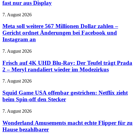
Dieses
fast nur aus Display
Rächer
Notebook
nach
besteht
Amerika
Meta
7. August 2026
fast
soll
nur
weitere
Meta soll weitere 567 Millionen Dollar zahlen –
aus
567
Gericht ordnet Änderungen bei Facebook und
Display
Millionen
Instagram an
Dollar
zahlen
Frisch
7. August 2026
–
auf
Gericht
4K
Frisch auf 4K UHD Blu-Ray: Der Teufel trägt Prada
ordnet
UHD
Änderungen
2 – Meryl randaliert wieder im Modezirkus
Blu-
bei
Ray:
Facebook
Squid
7. August 2026
Der
und
Game
Teufel
Instagram
USA
Squid Game USA offenbar gestrichen: Netflix zieht
trägt
an
offenbar
beim Spin-off den Stecker
Prada
gestrichen:
2
Netflix
–
Wonderland
7. August 2026
zieht
Meryl
Amusements
beim
randaliert
macht
Wonderland Amusements macht echte Flipper für zu
Spin-
wieder
echte
Hause bezahlbarer
off
im
Flipper
den