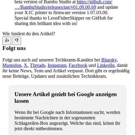
beta version of Bambu Studio at
https://github.com/
…/BambuStudio/releases/tag/v01.09.00.69
and update
your X1C printer to firmware version 1.07.03.00.
Special thanks to LeonFisherSkipper on GitHub for
sharing this brilliant idea with us!
Wie fandest du den Artikel?
👍
👎
Folgt uns
Folgt uns auch auf unseren Techkrams-Kanälen bei
Bluesky
,
Mastodon
,
X
,
Threads
,
Instagram
,
Facebook
und
LinkedIn
, damit
ihr keine News, Tests und Artikel verpasst. Dort gibt es regelmäßig
neue Beiträge, Updates und zusätzlichen Technikkram.
Unsere Artikel gezielt bei Google anzeigen
lassen
Wenn ihr bei Google nach Informationen sucht, werden
bestimmte Nachrichten in der sogenannten
Schlagzeilen-Box angezeigt. Welche das sind, könnt ihr
jetzt direkt mitbestimmen.