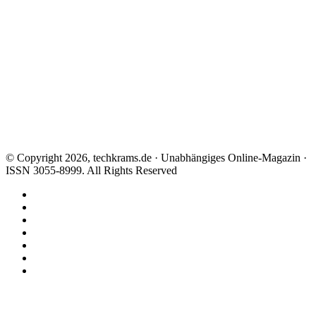
© Copyright 2026, techkrams.de · Unabhängiges Online-Magazin ·
ISSN 3055-8999. All Rights Reserved
Facebook
X
Instagram
Paypal
TikTok
RSS
Threads
Facebook
X
WhatsApp
Telegram
Schaltfläche
"Zurück