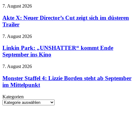
Modezirkus
für
Stecker
Akte
7. August 2026
zu
X:
Hause
Neuer
Akte X: Neuer Director’s Cut zeigt sich im düsteren
bezahlbarer
Director’s
Trailer
Cut
zeigt
Linkin
7. August 2026
sich
Park:
im
„UNSHATTER“
Linkin Park: „UNSHATTER“ kommt Ende
düsteren
kommt
September ins Kino
Trailer
Ende
September
Monster
7. August 2026
ins
Staffel
Kino
4:
Monster Staffel 4: Lizzie Borden steht ab September
Lizzie
im Mittelpunkt
Borden
steht
Kategorien
ab
Kategorien
September
im
Mittelpunkt