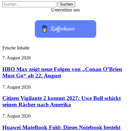
Suchen
nach:
Unterstütze uns
Kaffeekasse
Frische Inhalte
HBO
7. August 2026
Max
zeigt
HBO Max zeigt neue Folgen von „Conan O’Brien
neue
Must Go“ ab 22. August
Folgen
von
Citizen
7. August 2026
„Conan
Vigilante
O’Brien
2
Citizen Vigilante 2 kommt 2027: Uwe Boll schickt
Must
kommt
seinen Rächer nach Amerika
Go“
2027:
ab
Uwe
22.
Huawei
7. August 2026
Boll
August
MateBook
schickt
Fold:
Huawei MateBook Fold: Dieses Notebook besteht
seinen