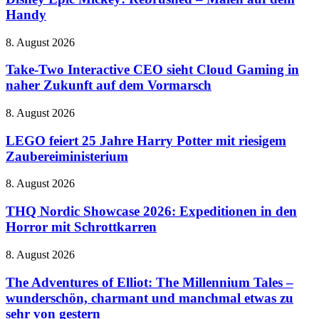
Old
Rebrushed
Handy
Fashioned
–
mit
Malen
neuen
Take-
8. August 2026
auf
Tricks
Two
dem
Interactive
Take-Two Interactive CEO sieht Cloud Gaming in
Handy
CEO
naher Zukunft auf dem Vormarsch
sieht
Cloud
LEGO
8. August 2026
Gaming
feiert
in
25
LEGO feiert 25 Jahre Harry Potter mit riesigem
naher
Jahre
Zaubereiministerium
Zukunft
Harry
auf
Potter
dem
THQ
8. August 2026
mit
Vormarsch
Nordic
riesigem
Showcase
THQ Nordic Showcase 2026: Expeditionen in den
Zaubereiministerium
2026:
Horror mit Schrottkarren
Expeditionen
in
The
8. August 2026
den
Adventures
Horror
of
The Adventures of Elliot: The Millennium Tales –
mit
Elliot:
wunderschön, charmant und manchmal etwas zu
Schrottkarren
The
sehr von gestern
Millennium