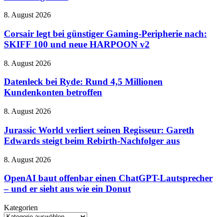
Tales
Corsair
8. August 2026
–
legt
wunderschön,
bei
Corsair legt bei günstiger Gaming-Peripherie nach:
charmant
günstiger
und
SKIFF 100 und neue HARPOON v2
Gaming-
manchmal
Peripherie
etwas
Datenleck
8. August 2026
nach:
zu
bei
SKIFF
sehr
Ryde:
Datenleck bei Ryde: Rund 4,5 Millionen
100
von
Rund
Kundenkonten betroffen
und
gestern
4,5
neue
Millionen
HARPOON
Jurassic
8. August 2026
Kundenkonten
v2
World
betroffen
verliert
Jurassic World verliert seinen Regisseur: Gareth
seinen
Edwards steigt beim Rebirth-Nachfolger aus
Regisseur:
Gareth
OpenAI
8. August 2026
Edwards
baut
steigt
offenbar
OpenAI baut offenbar einen ChatGPT-Lautsprecher
beim
einen
– und er sieht aus wie ein Donut
Rebirth-
ChatGPT-
Nachfolger
Lautsprecher
aus
Kategorien
–
Kategorien