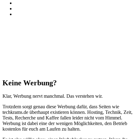
TikTok
RSS
Threads
Facebook
X
WhatsApp
Telegram
Schaltfläche
"Zurück
zum
Anfang"
Schließen
Keine Werbung?
Klar, Werbung nervt manchmal. Das verstehen wir.
Trotzdem sorgt genau diese Werbung dafür, dass Seiten wie
techkrams.de überhaupt existieren können. Hosting, Technik, Zeit,
Tests, Recherche und Kaffee fallen leider nicht vom Himmel.
Werbung ist dabei eine der wenigen Möglichkeiten, den Betrieb
kostenlos für euch am Laufen zu halten.