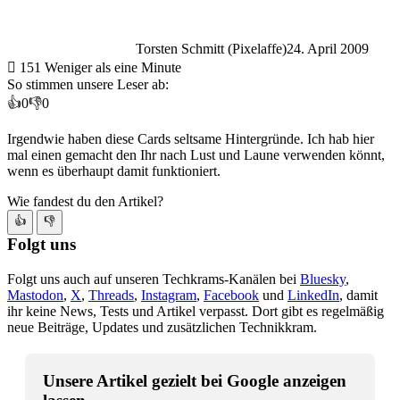
Torsten Schmitt (Pixelaffe)
24. April 2009
151
Weniger als eine Minute
So stimmen unsere Leser ab:
👍
0
👎
0
Irgendwie haben diese Cards seltsame Hintergründe. Ich hab hier
mal einen gemacht den Ihr nach Lust und Laune verwenden könnt,
wenn es überhaupt damit funktioniert.
Wie fandest du den Artikel?
👍
👎
Folgt uns
Folgt uns auch auf unseren Techkrams-Kanälen bei
Bluesky
,
Mastodon
,
X
,
Threads
,
Instagram
,
Facebook
und
LinkedIn
, damit
ihr keine News, Tests und Artikel verpasst. Dort gibt es regelmäßig
neue Beiträge, Updates und zusätzlichen Technikkram.
Unsere Artikel gezielt bei Google anzeigen