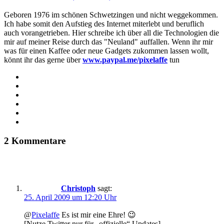
Geboren 1976 im schönen Schwetzingen und nicht weggekommen.
Ich habe somit den Aufstieg des Internet miterlebt und beruflich
auch vorangetrieben. Hier schreibe ich über all die Technologien die
mir auf meiner Reise durch das "Neuland" auffallen. Wenn ihr mir
was für einen Kaffee oder neue Gadgets zukommen lassen wollt,
könnt ihr das gerne über
www.paypal.me/pixelaffe
tun
Webseite
Facebook
X
LinkedIn
YouTube
Instagram
2 Kommentare
Christoph
sagt:
25. April 2009 um 12:20 Uhr
@
Pixelaffe
Es ist mir eine Ehre! 😉
[Nutze Twitter nur für „offizielle“ Updates]