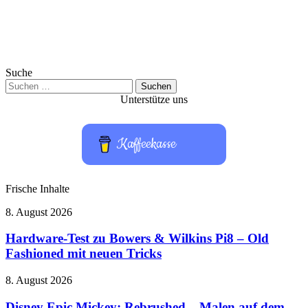
Suche
Suchen
nach:
Unterstütze uns
Kaffeekasse
Frische Inhalte
Hardware-
8. August 2026
Test
zu
Hardware-Test zu Bowers & Wilkins Pi8 – Old
Bowers
Fashioned mit neuen Tricks
&
Wilkins
Disney
8. August 2026
Pi8
Epic
–
Mickey:
Disney Epic Mickey: Rebrushed – Malen auf dem