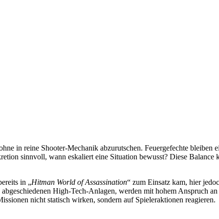
 ohne in reine Shooter-Mechanik abzurutschen. Feuergefechte bleiben ein
kretion sinnvoll, wann eskaliert eine Situation bewusst? Diese Balanc
bereits in „
Hitman World of Assassination
“ zum Einsatz kam, hier jedoch
 zu abgeschiedenen High-Tech-Anlagen, werden mit hohem Anspruch a
issionen nicht statisch wirken, sondern auf Spieleraktionen reagieren.