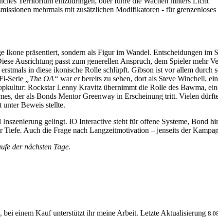
iches Territorium einzudringen, oder führe die Wachen hinters Licht
ngsmissionen mehrmals mit zusätzlichen Modifikatoren - für grenzenlos
tige Ikone präsentiert, sondern als Figur im Wandel. Entscheidungen im 
 Diese Ausrichtung passt zum generellen Anspruch, dem Spieler mehr Ve
rstmals in diese ikonische Rolle schlüpft. Gibson ist vor allem durch 
-Fi-Serie
„The OA“
war er bereits zu sehen, dort als Steve Winchell, ei
Popkultur: Rockstar Lenny Kravitz übernimmt die Rolle des Bawma, ei
ames, der als Bonds Mentor Greenway in Erscheinung tritt. Vielen dürft
 unter Beweis stellte.
 Inszenierung gelingt. IO Interactive steht für offene Systeme, Bond hi
r Tiefe. Auch die Frage nach Langzeitmotivation – jenseits der Kampagn
aufe der nächsten Tage.
, bei einem Kauf unterstützt ihr meine Arbeit. Letzte Aktualisierung
8.0