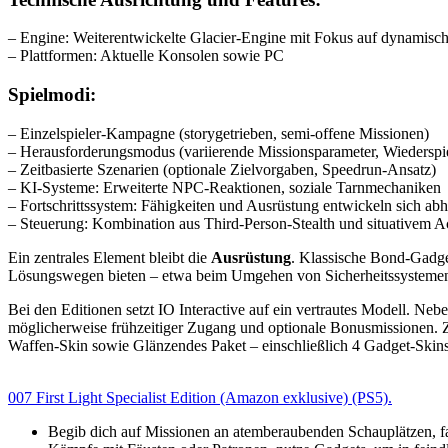
– Engine: Weiterentwickelte Glacier-Engine mit Fokus auf dynamisc
– Plattformen: Aktuelle Konsolen sowie PC
Spielmodi:
– Einzelspieler-Kampagne (storygetrieben, semi-offene Missionen)
– Herausforderungsmodus (variierende Missionsparameter, Wiederspi
– Zeitbasierte Szenarien (optionale Zielvorgaben, Speedrun-Ansatz)
– KI-Systeme: Erweiterte NPC-Reaktionen, soziale Tarnmechaniken
– Fortschrittssystem: Fähigkeiten und Ausrüstung entwickeln sich abh
– Steuerung: Kombination aus Third-Person-Stealth und situativem A
Ein zentrales Element bleibt die
Ausrüstung
. Klassische Bond-Gadget
Lösungswegen bieten – etwa beim Umgehen von Sicherheitssystemen o
Bei den Editionen setzt IO Interactive auf ein vertrautes Modell. Neb
möglicherweise frühzeitiger Zugang und optionale Bonusmissionen. 
Waffen-Skin sowie Glänzendes Paket – einschließlich 4 Gadget-Skins
007 First Light Specialist Edition (Amazon exklusive) (PS5).
Begib dich auf Missionen an atemberaubenden Schauplätzen, fah