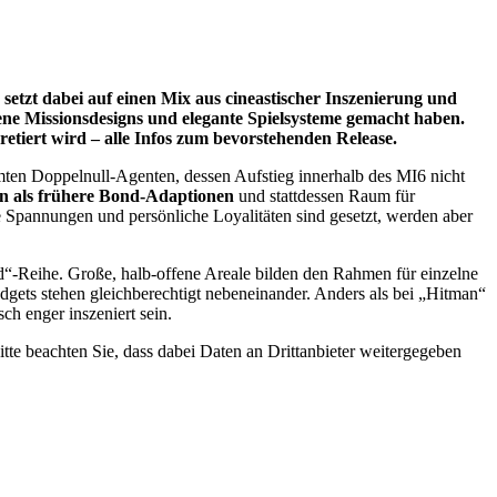
setzt dabei auf einen Mix aus cineastischer Inszenierung und
ene Missionsdesigns und elegante Spielsysteme gemacht haben.
retiert wird – alle Infos zum bevorstehenden Release.
ormten Doppelnull-Agenten, dessen Aufstieg innerhalb des MI6 nicht
fen als frühere Bond-Adaptionen
und stattdessen Raum für
e Spannungen und persönliche Loyalitäten sind gesetzt, werden aber
ted“-Reihe. Große, halb-offene Areale bilden den Rahmen für einzelne
dgets stehen gleichberechtigt nebeneinander. Anders als bei „Hitman“
ch enger inszeniert sein.
Bitte beachten Sie, dass dabei Daten an Drittanbieter weitergegeben