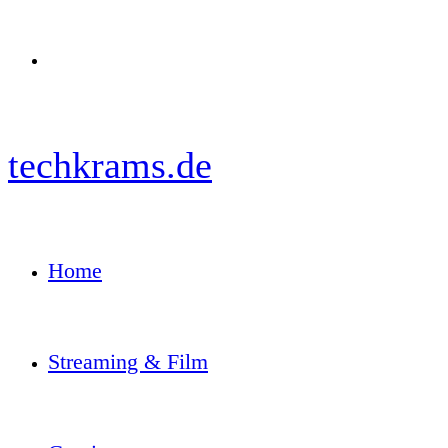
Menü
techkrams.de
Home
Streaming & Film