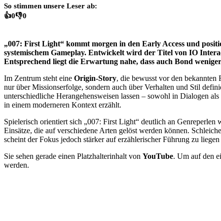
So stimmen unsere Leser ab:
👍
0
👎
0
„007: First Light“ kommt morgen in den Early Access und positio
systemischem Gameplay. Entwickelt wird der Titel von IO Interacti
Entsprechend liegt die Erwartung nahe, dass auch Bond weniger al
Im Zentrum steht eine
Origin-Story
, die bewusst vor den bekannten F
nur über Missionserfolge, sondern auch über Verhalten und Stil defini
unterschiedliche Herangehensweisen lassen – sowohl in Dialogen als 
in einem moderneren Kontext erzählt.
Spielerisch orientiert sich „007: First Light“ deutlich an Genreperle
Einsätze, die auf verschiedene Arten gelöst werden können. Schleich
scheint der Fokus jedoch stärker auf erzählerischer Führung zu liegen 
Sie sehen gerade einen Platzhalterinhalt von
YouTube
. Um auf den ei
werden.