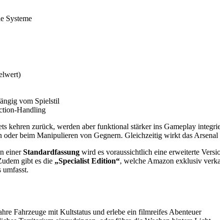
he Systeme
elwert)
ängig vom Spielstil
ction-Handling
s kehren zurück, werden aber funktional stärker ins Gameplay integriert
der beim Manipulieren von Gegnern. Gleichzeitig wirkt das Arsenal 
en einer
Standardfassung
wird es voraussichtlich eine erweiterte Versi
Zudem gibt es die
„Specialist Edition“
, welche Amazon exklusiv verkau
 umfasst.
re Fahrzeuge mit Kultstatus und erlebe ein filmreifes Abenteuer