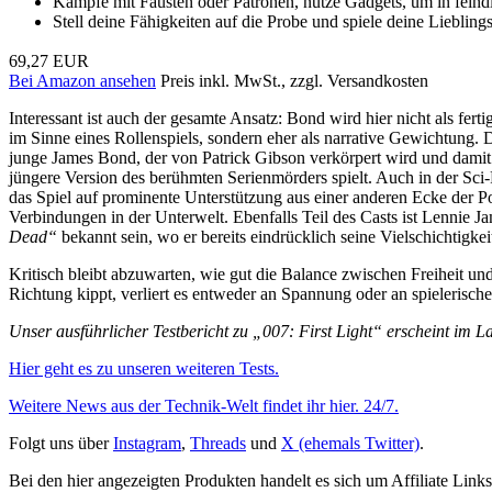
Kämpfe mit Fäusten oder Patronen, nutze Gadgets, um in feindl
Stell deine Fähigkeiten auf die Probe und spiele deine Liebli
69,27 EUR
Bei Amazon ansehen
Preis inkl. MwSt., zzgl. Versandkosten
Interessant ist auch der gesamte Ansatz: Bond wird hier nicht als fer
im Sinne eines Rollenspiels, sondern eher als narrative Gewichtung.
junge James Bond, der von Patrick Gibson verkörpert wird und damit e
jüngere Version des berühmten Serienmörders spielt. Auch in der Sci
das Spiel auf prominente Unterstützung aus einer anderen Ecke der 
Verbindungen in der Unterwelt. Ebenfalls Teil des Casts ist Lennie J
Dead“
bekannt sein, wo er bereits eindrücklich seine Vielschichtigkeit
Kritisch bleibt abzuwarten, wie gut die Balance zwischen Freiheit und
Richtung kippt, verliert es entweder an Spannung oder an spielerische
Unser ausführlicher Testbericht zu „007: First Light“ erscheint im L
Hier geht es zu unseren weiteren Tests.
Weitere News aus der Technik-Welt findet ihr hier. 24/7.
Folgt uns über
Instagram
,
Threads
und
X (ehemals Twitter)
.
Bei den hier angezeigten Produkten handelt es sich um Affiliate Links