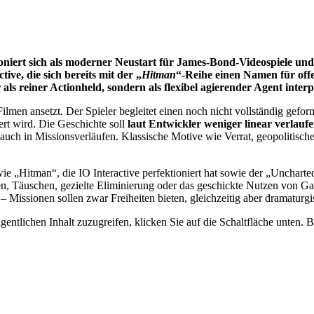
niert sich als moderner Neustart für James-Bond-Videospiele und 
ve, die sich bereits mit der „
Hitman
“-Reihe einen Namen für off
s reiner Actionheld, sondern als flexibel agierender Agent interp
ilmen ansetzt. Der Spieler begleitet einen noch nicht vollständig gef
ert wird. Die Geschichte soll
laut Entwickler weniger linear verlau
auch in Missionsverläufen. Klassische Motive wie Verrat, geopolitisch
n wie „Hitman“, die IO Interactive perfektioniert hat sowie der „Unchar
en, Täuschen, gezielte Eliminierung oder das geschickte Nutzen von Ga
– Missionen sollen zwar Freiheiten bieten, gleichzeitig aber dramaturgis
gentlichen Inhalt zuzugreifen, klicken Sie auf die Schaltfläche unten. 