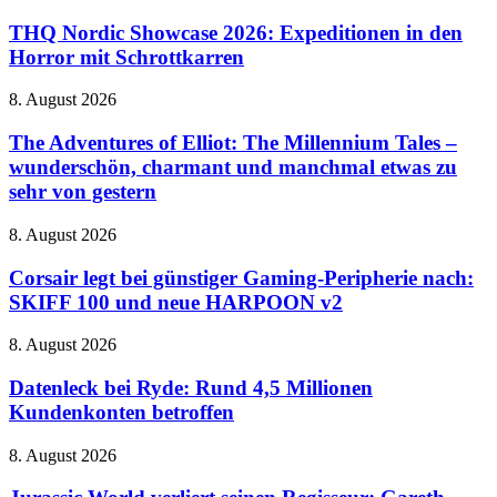
Vormarsch
Nordic
riesigem
Showcase
THQ Nordic Showcase 2026: Expeditionen in den
Zaubereiministerium
2026:
Horror mit Schrottkarren
Expeditionen
in
The
8. August 2026
den
Adventures
Horror
of
The Adventures of Elliot: The Millennium Tales –
mit
Elliot:
wunderschön, charmant und manchmal etwas zu
Schrottkarren
The
sehr von gestern
Millennium
Tales
Corsair
8. August 2026
–
legt
wunderschön,
bei
Corsair legt bei günstiger Gaming-Peripherie nach:
charmant
günstiger
und
SKIFF 100 und neue HARPOON v2
Gaming-
manchmal
Peripherie
etwas
Datenleck
8. August 2026
nach:
zu
bei
SKIFF
sehr
Ryde:
Datenleck bei Ryde: Rund 4,5 Millionen
100
von
Rund
Kundenkonten betroffen
und
gestern
4,5
neue
Millionen
HARPOON
Jurassic
8. August 2026
Kundenkonten
v2
World
betroffen
verliert