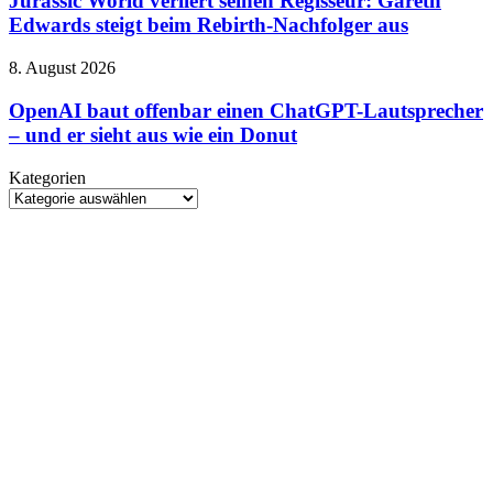
Jurassic World verliert seinen Regisseur: Gareth
seinen
Edwards steigt beim Rebirth-Nachfolger aus
Regisseur:
Gareth
OpenAI
8. August 2026
Edwards
baut
steigt
offenbar
OpenAI baut offenbar einen ChatGPT-Lautsprecher
beim
einen
– und er sieht aus wie ein Donut
Rebirth-
ChatGPT-
Nachfolger
Lautsprecher
aus
Kategorien
–
Kategorien
und
er
sieht
aus
wie
ein
Donut