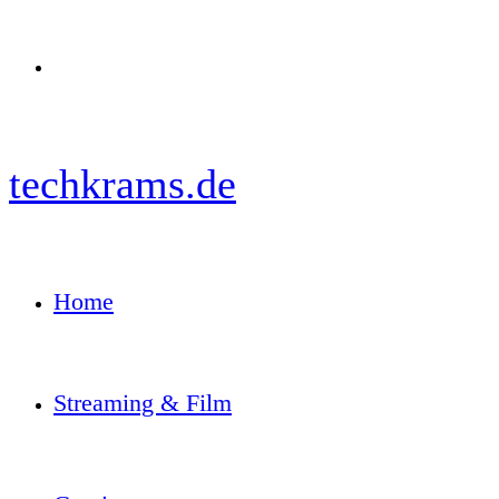
Menü
techkrams.de
Home
Streaming & Film