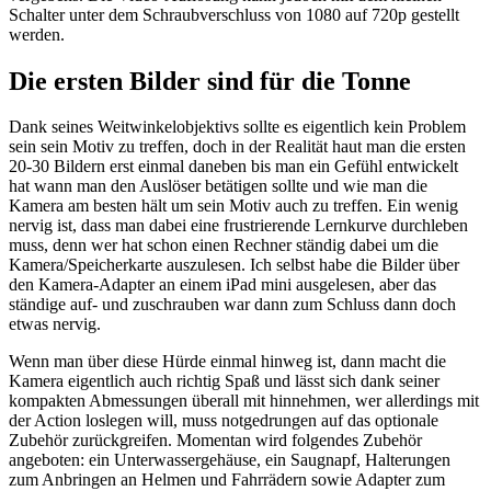
Schalter unter dem Schraubverschluss von 1080 auf 720p gestellt
werden.
Die ersten Bilder sind für die Tonne
Dank seines Weitwinkelobjektivs sollte es eigentlich kein Problem
sein sein Motiv zu treffen, doch in der Realität haut man die ersten
20-30 Bildern erst einmal daneben bis man ein Gefühl entwickelt
hat wann man den Auslöser betätigen sollte und wie man die
Kamera am besten hält um sein Motiv auch zu treffen. Ein wenig
nervig ist, dass man dabei eine frustrierende Lernkurve durchleben
muss, denn wer hat schon einen Rechner ständig dabei um die
Kamera/Speicherkarte auszulesen. Ich selbst habe die Bilder über
den Kamera-Adapter an einem iPad mini ausgelesen, aber das
ständige auf- und zuschrauben war dann zum Schluss dann doch
etwas nervig.
Wenn man über diese Hürde einmal hinweg ist, dann macht die
Kamera eigentlich auch richtig Spaß und lässt sich dank seiner
kompakten Abmessungen überall mit hinnehmen, wer allerdings mit
der Action loslegen will, muss notgedrungen auf das optionale
Zubehör zurückgreifen. Momentan wird folgendes Zubehör
angeboten: ein Unterwassergehäuse, ein Saugnapf, Halterungen
zum Anbringen an Helmen und Fahrrädern sowie Adapter zum