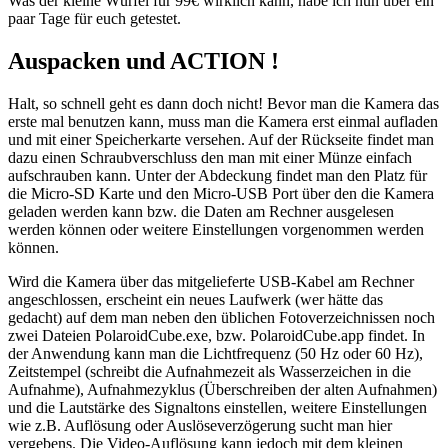
Was der kleine Würfel für 99€ wirklich kann, habe ich nun über ein
paar Tage für euch getestet.
Auspacken und ACTION !
Halt, so schnell geht es dann doch nicht! Bevor man die Kamera das
erste mal benutzen kann, muss man die Kamera erst einmal aufladen
und mit einer Speicherkarte versehen. Auf der Rückseite findet man
dazu einen Schraubverschluss den man mit einer Münze einfach
aufschrauben kann. Unter der Abdeckung findet man den Platz für
die Micro-SD Karte und den Micro-USB Port über den die Kamera
geladen werden kann bzw. die Daten am Rechner ausgelesen
werden können oder weitere Einstellungen vorgenommen werden
können.
Wird die Kamera über das mitgelieferte USB-Kabel am Rechner
angeschlossen, erscheint ein neues Laufwerk (wer hätte das
gedacht) auf dem man neben den üblichen Fotoverzeichnissen noch
zwei Dateien PolaroidCube.exe, bzw. PolaroidCube.app findet. In
der Anwendung kann man die Lichtfrequenz (50 Hz oder 60 Hz),
Zeitstempel (schreibt die Aufnahmezeit als Wasserzeichen in die
Aufnahme), Aufnahmezyklus (Überschreiben der alten Aufnahmen)
und die Lautstärke des Signaltons einstellen, weitere Einstellungen
wie z.B. Auflösung oder Auslöseverzögerung sucht man hier
vergebens. Die Video-Auflösung kann jedoch mit dem kleinen