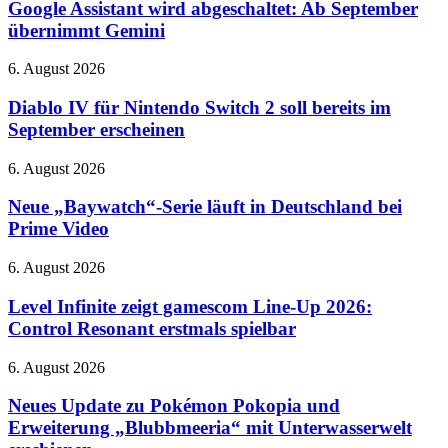
wird
Google Assistant wird abgeschaltet: Ab September
abgeschaltet:
übernimmt Gemini
Ab
September
Diablo
6. August 2026
übernimmt
IV
Gemini
für
Diablo IV für Nintendo Switch 2 soll bereits im
Nintendo
September erscheinen
Switch
2
Neue
6. August 2026
soll
„Baywatch“-
bereits
Serie
Neue „Baywatch“-Serie läuft in Deutschland bei
im
läuft
Prime Video
September
in
erscheinen
Deutschland
Level
6. August 2026
bei
Infinite
Prime
zeigt
Level Infinite zeigt gamescom Line-Up 2026:
Video
gamescom
Control Resonant erstmals spielbar
Line-
Up
Neues
6. August 2026
2026:
Update
Control
zu
Neues Update zu Pokémon Pokopia und
Resonant
Pokémon
Erweiterung „Blubbmeeria“ mit Unterwasserwelt
erstmals
Pokopia
spielbar