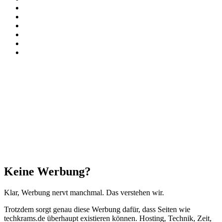
X
Instagram
Paypal
TikTok
RSS
Threads
Facebook
X
WhatsApp
Telegram
Schaltfläche
"Zurück
zum
Anfang"
Schließen
Keine Werbung?
Klar, Werbung nervt manchmal. Das verstehen wir.
Trotzdem sorgt genau diese Werbung dafür, dass Seiten wie
techkrams.de überhaupt existieren können. Hosting, Technik, Zeit,