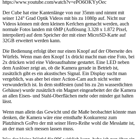
https://www.youtube.com/watch?v=ePO6OKYyOec
Der Cube hat eine Kantenlänge von nur 35mm und nimmt mit
seiner 124° Grad Optik Videos mit bis zu 1080p auf. Nicht nur
Videos können mit dem kleinen Kerlchen gemacht werden, auch
normale Fotos landen mit 6MP (Auflösung 3.328 x 1.872 Pixel,
interpoliert) auf dem Speicher der mit einer MicroSD-Karte auf
32GB erweitert werden kann.
Die Bedienung erfolgt über nur einen Knopf auf der Oberseite des
Würfels. Wenn man den Knopf 1x drückt macht man eine Foto, bei
2x drücken wird eine Videoaufnahme gestartet. Eine LED neben
dem Auslöser zeigt an, ob die Kamera gerade in Betrieb ist,
zusätzlich gibt es ein akustisches Signal. Ein Display sucht man
vergeblich, was aber bei einer Action-Cam auch nicht weiter
verwunderlich ist. In dem stoßfesten (und bis zu 2m wasserdichten
Gehäuse) wurde zusätzlich ein Magnet eingearbeitet der die Kamera
an allen Eisen- und Stahl-Oberflächen mehr oder minder gut halten
lässt.
Wenn man allein das Gewicht und die Maße beobachtet könnte man
denken, die Kamera wäre eine ernsthafte Konkurrenz zum
Platzhirsch GoPro der mit seiner Hero-Reihe wohl die Messlatte ist,
an der man sich messen lassen muss.