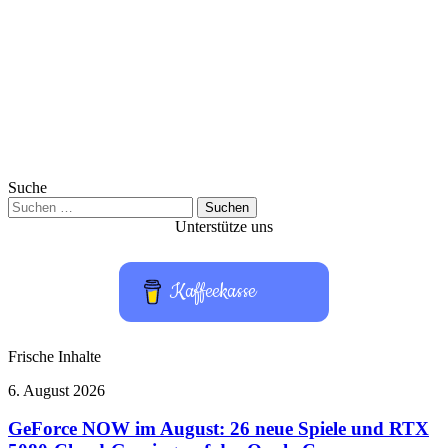
Suche
Suchen
nach:
Unterstütze uns
Kaffeekasse
Frische Inhalte
GeForce
6. August 2026
NOW
im
GeForce NOW im August: 26 neue Spiele und RTX
August: