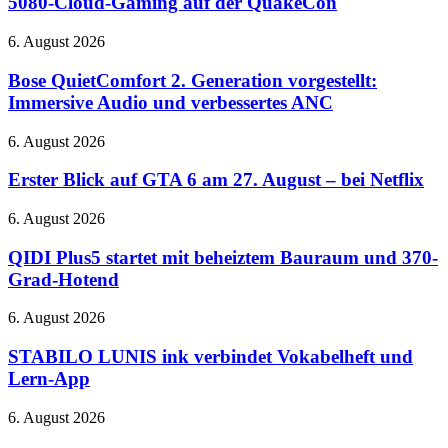
5080-Cloud-Gaming auf der QuakeCon
26
neue
Bose
6. August 2026
Spiele
QuietComfort
und
2.
Bose QuietComfort 2. Generation vorgestellt:
RTX
Generation
Immersive Audio und verbessertes ANC
5080-
vorgestellt:
Cloud-
Immersive
Gaming
Erster
6. August 2026
Audio
auf
Blick
und
der
auf
Erster Blick auf GTA 6 am 27. August – bei Netflix
verbessertes
QuakeCon
GTA
ANC
6
QIDI
6. August 2026
am
Plus5
27.
startet
QIDI Plus5 startet mit beheiztem Bauraum und 370-
August
mit
Grad-Hotend
–
beheiztem
bei
Bauraum
STABILO
6. August 2026
Netflix
und
LUNIS
370-
ink
STABILO LUNIS ink verbindet Vokabelheft und
Grad-
verbindet
Lern-App
Hotend
Vokabelheft
und
Google
6. August 2026
Lern-
Assistant
App