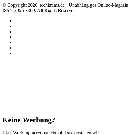
© Copyright 2026, techkrams.de · Unabhängiges Online-Magazin ·
ISSN 3055-8999. All Rights Reserved
Facebook
X
Instagram
Paypal
TikTok
RSS
Threads
Facebook
X
WhatsApp
Telegram
Schaltfläche
"Zurück
zum
Anfang"
Schließen
Keine Werbung?
Klar, Werbung nervt manchmal. Das verstehen wir.