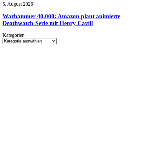
zeigt
Überblick
Warhammer
5. August 2026
neue
40.000:
Details
Amazon
Warhammer 40.000: Amazon plant animierte
zu
plant
Deathwatch-Serie mit Henry Cavill
Story,
animierte
Helden
Deathwatch-
und
Kategorien
Serie
Spielsystemen
Kategorien
mit
Henry
Cavill