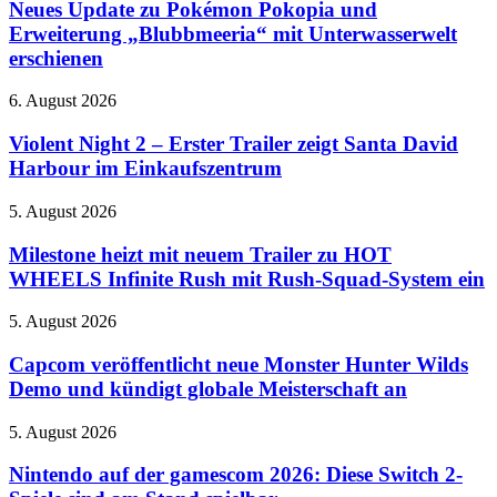
zu
Neues Update zu Pokémon Pokopia und
Pokémon
Erweiterung „Blubbmeeria“ mit Unterwasserwelt
Pokopia
erschienen
und
Erweiterung
Violent
6. August 2026
„Blubbmeeria“
Night
mit
2
Violent Night 2 – Erster Trailer zeigt Santa David
Unterwasserwelt
–
erschienen
Harbour im Einkaufszentrum
Erster
Trailer
Milestone
5. August 2026
zeigt
heizt
Santa
mit
Milestone heizt mit neuem Trailer zu HOT
David
neuem
WHEELS Infinite Rush mit Rush-Squad-System ein
Harbour
Trailer
im
zu
Einkaufszentrum
Capcom
5. August 2026
HOT
veröffentlicht
WHEELS
neue
Capcom veröffentlicht neue Monster Hunter Wilds
Infinite
Monster
Demo und kündigt globale Meisterschaft an
Rush
Hunter
mit
Wilds
Rush-
Nintendo
5. August 2026
Demo
Squad-
auf
und
System
der
Nintendo auf der gamescom 2026: Diese Switch 2-
kündigt
ein
gamescom