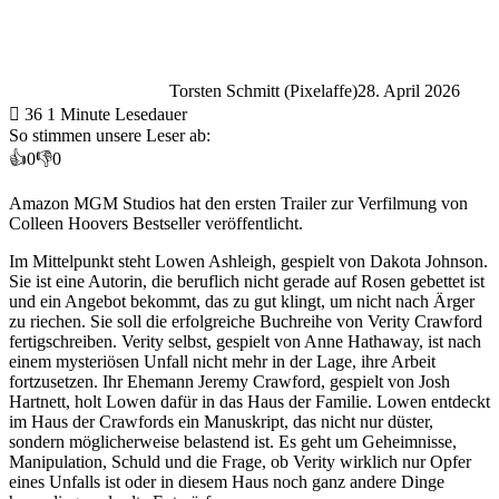
Torsten Schmitt (Pixelaffe)
28. April 2026
36
1 Minute Lesedauer
So stimmen unsere Leser ab:
👍
0
👎
0
Amazon MGM Studios hat den ersten Trailer zur Verfilmung von
Colleen Hoovers Bestseller veröffentlicht.
Im Mittelpunkt steht Lowen Ashleigh, gespielt von Dakota Johnson.
Sie ist eine Autorin, die beruflich nicht gerade auf Rosen gebettet ist
und ein Angebot bekommt, das zu gut klingt, um nicht nach Ärger
zu riechen. Sie soll die erfolgreiche Buchreihe von Verity Crawford
fertigschreiben. Verity selbst, gespielt von Anne Hathaway, ist nach
einem mysteriösen Unfall nicht mehr in der Lage, ihre Arbeit
fortzusetzen. Ihr Ehemann Jeremy Crawford, gespielt von Josh
Hartnett, holt Lowen dafür in das Haus der Familie. Lowen entdeckt
im Haus der Crawfords ein Manuskript, das nicht nur düster,
sondern möglicherweise belastend ist. Es geht um Geheimnisse,
Manipulation, Schuld und die Frage, ob Verity wirklich nur Opfer
eines Unfalls ist oder in diesem Haus noch ganz andere Dinge