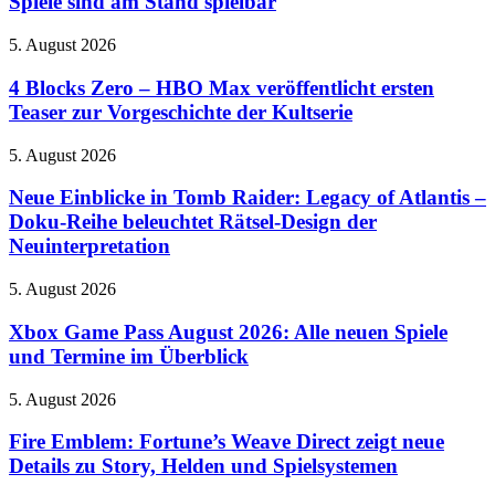
Spiele sind am Stand spielbar
globale
2026:
Meisterschaft
Diese
an
4
5. August 2026
Switch
Blocks
2-
Zero
4 Blocks Zero – HBO Max veröffentlicht ersten
Spiele
–
Teaser zur Vorgeschichte der Kultserie
sind
HBO
am
Max
Stand
Neue
5. August 2026
veröffentlicht
spielbar
Einblicke
ersten
in
Neue Einblicke in Tomb Raider: Legacy of Atlantis –
Teaser
Tomb
Doku-Reihe beleuchtet Rätsel-Design der
zur
Raider:
Vorgeschichte
Neuinterpretation
Legacy
der
of
Kultserie
Xbox
5. August 2026
Atlantis
Game
–
Pass
Xbox Game Pass August 2026: Alle neuen Spiele
Doku-
August
Reihe
und Termine im Überblick
2026:
beleuchtet
Alle
Rätsel-
Fire
5. August 2026
neuen
Design
Emblem:
Spiele
der
Fortune’s
Fire Emblem: Fortune’s Weave Direct zeigt neue
und
Neuinterpretation
Weave
Details zu Story, Helden und Spielsystemen
Termine
Direct
im