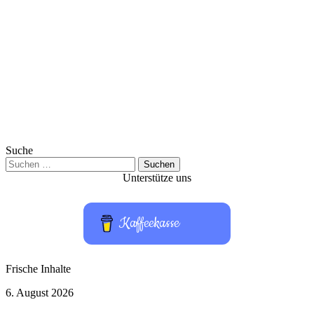
Suche
Suchen
nach:
Unterstütze uns
Kaffeekasse
Frische Inhalte
Neues
6. August 2026
Update