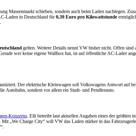
chtung Massenmarkt schieben, sondern auch beim Laden nachlegen. Zu
s AC-Laden in Deutschland für
0,39 Euro pro Kilowattstunde
ermöglich
.
eutschland
gelten. Weitere Details nennt VW bisher nicht. Offen sind
erade wer keine eigene Wallbox hat, ist auf öffentliche AC-Lader ang
niziert. Der elektrische Kleinwagen soll Volkswagens Antwort auf bez
 die Autobahn, sondern vor allem ein Stadt- und Pendlerauto.
wagen-Konzerns
. Elli betreibt laut aktuellen Angaben eines der größten
. Mit „We Charge City“ will VW das Laden stärker in das Fahrzeugerle
“.