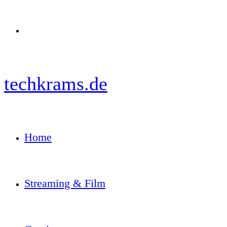
Menü
techkrams.de
Home
Streaming & Film