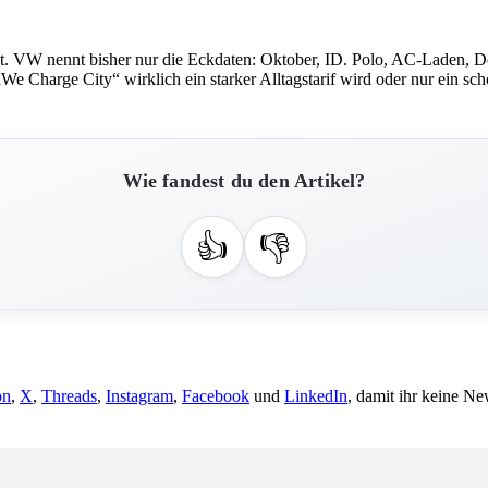
h nicht. VW nennt bisher nur die Eckdaten: Oktober, ID. Polo, AC-Lade
 „We Charge City“ wirklich ein starker Alltagstarif wird oder nur ein 
Wie fandest du den Artikel?
👍
👎
on
,
X
,
Threads
,
Instagram
,
Facebook
und
LinkedIn
, damit ihr keine Ne