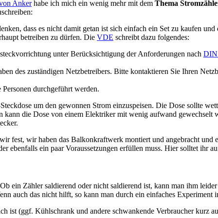
 von Anker
habe ich mich ein wenig mehr mit dem
Thema Stromzähle
uschreiben:
ken, dass es nicht damit getan ist sich einfach ein Set zu kaufen und 
haupt betreiben zu dürfen. Die
VDE
schreibt dazu folgendes:
iesteckvorrichtung unter Berücksichtigung der Anforderungen nach
DIN
n des zuständigen Netzbetreibers. Bitte kontaktieren Sie Ihren Netzbe
e Personen durchgeführt werden.
o-Steckdose um den gewonnen Strom einzuspeisen. Die Dose sollte wetter
ten kann die Dose von einem Elektriker mit wenig aufwand gewechselt 
ecker.
n wir fest, wir haben das Balkonkraftwerk montiert und angebracht und e
ebenfalls ein paar Voraussetzungen erfüllen muss. Hier solltet ihr au
Ob ein Zähler saldierend oder nicht saldierend ist, kann man ihm leider
Wenn auch das nicht hilft, so kann man durch ein einfaches Experiment 
rlich ist (ggf. Kühlschrank und andere schwankende Verbraucher kurz 