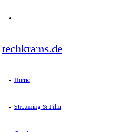
Menü
techkrams.de
Home
Streaming & Film