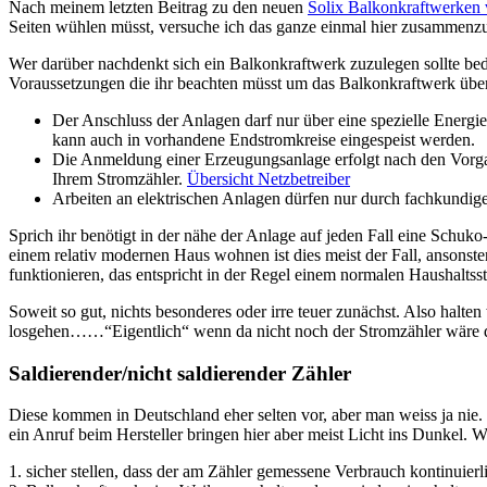
Nach meinem letzten Beitrag zu den neuen
Solix Balkonkraftwerken
Seiten wühlen müsst, versuche ich das ganze einmal hier zusammenz
Wer darüber nachdenkt sich ein Balkonkraftwerk zuzulegen sollte beden
Voraussetzungen die ihr beachten müsst um das Balkonkraftwerk über
Der Anschluss der Anlagen darf nur über eine spezielle Energ
kann auch in vorhandene Endstromkreise eingespeist werden.
Die Anmeldung einer Erzeugungsanlage erfolgt nach den Vorgabe
Ihrem Stromzähler.
Übersicht Netzbetreiber
Arbeiten an elektrischen Anlagen dürfen nur durch fachkundig
Sprich ihr benötigt in der nähe der Anlage auf jeden Fall eine Schuk
einem relativ modernen Haus wohnen ist dies meist der Fall, ansons
funktionieren, das entspricht in der Regel einem normalen Haushaltsst
Soweit so gut, nichts besonderes oder irre teuer zunächst. Also halte
losgehen……“Eigentlich“ wenn da nicht noch der Stromzähler wäre der 
Saldierender/nicht saldierender Zähler
Diese kommen in Deutschland eher selten vor, aber man weiss ja nie. ​
ein Anruf beim Hersteller bringen hier aber meist Licht ins Dunkel. 
1. sicher stellen, dass der am Zähler gemessene Verbrauch kontinuie