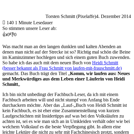
Torsten Schmitt (Pixelaffe)
4. Dezember 2014
140
1 Minute Lesedauer
So stimmen unsere Leser ab:
👍
0
👎
0
Was macht man an den langen dunklen und kalten Abenden an
denen man nicht auf der Strecke ist so? Richtig mal schön die Beine
im Kaminzimmer hochlegen und sich einem guten Buch zuwenden.
So habe ich das auch mit dem neuen Buch von
Heidi Schmitt
(besser bekannt als Frau Schmitt von laufen-mit-frauschmitt.de)
gemacht. Das Buch trägt den Titel „
Komm, wir laufen aus: Neues
und Merkwürdiges aus dem Leben einer Läuferin von Heidi
Schmitt
„
Ich bin nicht unbedingt der Fachbuch-Leser, da ich mit einem
Fachbuch arbeiten will und nicht stumpf von Anfang bis Ende
durchackern möchte. Aber das „Lauf-„Buch von Heidi Schmitt ist
kein Fachbuch, es ist eher eine Zusammenstellung von kurzen
Laufgeschichten mit Insidertipps auf was bei den Volksläufen zu
achten ist, sei es wie man sich an in Umkleiden verhält oder wie bei
welchem Volkslauf es die beste Verpflegung gibt. In allem eine
leichte Lektüre die nicht zu sehr mit Fachchinesisch protzt, sondern