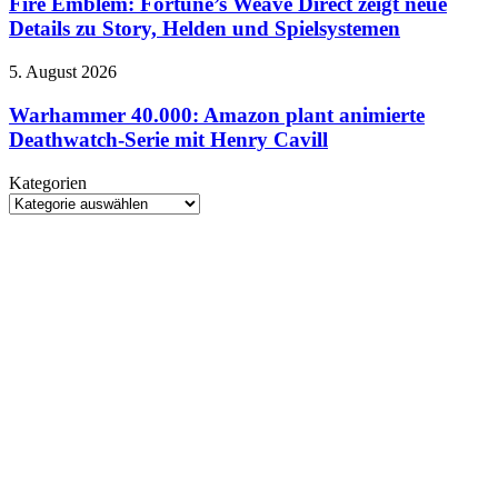
Fortune’s
Fire Emblem: Fortune’s Weave Direct zeigt neue
und
Neuinterpretation
Weave
Details zu Story, Helden und Spielsystemen
Termine
Direct
im
zeigt
Überblick
Warhammer
5. August 2026
neue
40.000:
Details
Amazon
Warhammer 40.000: Amazon plant animierte
zu
plant
Deathwatch-Serie mit Henry Cavill
Story,
animierte
Helden
Deathwatch-
und
Kategorien
Serie
Spielsystemen
Kategorien
mit
Henry
Cavill