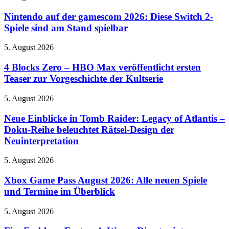
Demo
Squad-
auf
und
System
der
Nintendo auf der gamescom 2026: Diese Switch 2-
kündigt
ein
gamescom
Spiele sind am Stand spielbar
globale
2026:
Meisterschaft
Diese
an
4
5. August 2026
Switch
Blocks
2-
Zero
4 Blocks Zero – HBO Max veröffentlicht ersten
Spiele
–
Teaser zur Vorgeschichte der Kultserie
sind
HBO
am
Max
Stand
Neue
5. August 2026
veröffentlicht
spielbar
Einblicke
ersten
in
Neue Einblicke in Tomb Raider: Legacy of Atlantis –
Teaser
Tomb
Doku-Reihe beleuchtet Rätsel-Design der
zur
Raider:
Vorgeschichte
Neuinterpretation
Legacy
der
of
Kultserie
Xbox
5. August 2026
Atlantis
Game
–
Pass
Xbox Game Pass August 2026: Alle neuen Spiele
Doku-
August
Reihe
und Termine im Überblick
2026:
beleuchtet
Alle
Rätsel-
Fire
5. August 2026
neuen
Design
Emblem:
Spiele
der