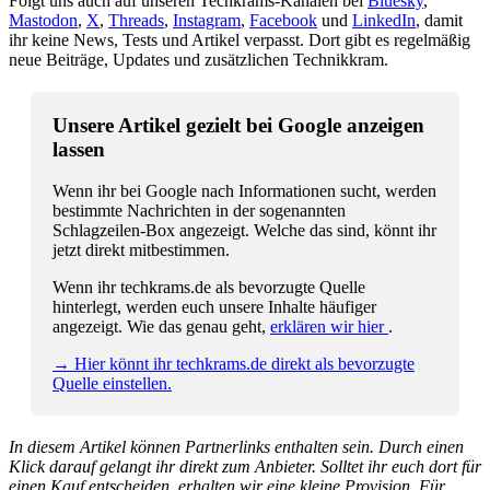
Folgt uns auch auf unseren Techkrams-Kanälen bei
Bluesky
,
Mastodon
,
X
,
Threads
,
Instagram
,
Facebook
und
LinkedIn
, damit
ihr keine News, Tests und Artikel verpasst. Dort gibt es regelmäßig
neue Beiträge, Updates und zusätzlichen Technikkram.
Unsere Artikel gezielt bei Google anzeigen
lassen
Wenn ihr bei Google nach Informationen sucht, werden
bestimmte Nachrichten in der sogenannten
Schlagzeilen-Box angezeigt. Welche das sind, könnt ihr
jetzt direkt mitbestimmen.
Wenn ihr techkrams.de als bevorzugte Quelle
hinterlegt, werden euch unsere Inhalte häufiger
angezeigt. Wie das genau geht,
erklären wir hier
.
→ Hier könnt ihr techkrams.de direkt als bevorzugte
Quelle einstellen.
In diesem Artikel können Partnerlinks enthalten sein. Durch einen
Klick darauf gelangt ihr direkt zum Anbieter. Solltet ihr euch dort für
einen Kauf entscheiden, erhalten wir eine kleine Provision. Für