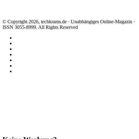
© Copyright 2026, techkrams.de · Unabhängiges Online-Magazin ·
ISSN 3055-8999. All Rights Reserved
Facebook
X
Instagram
Paypal
TikTok
RSS
Threads
Facebook
X
WhatsApp
Telegram
Schaltfläche
"Zurück
zum
Anfang"
Schließen