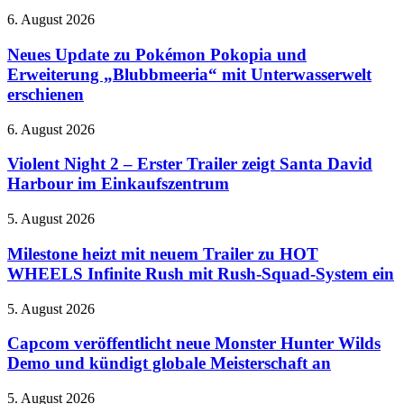
Neues
6. August 2026
Update
zu
Neues Update zu Pokémon Pokopia und
Pokémon
Erweiterung „Blubbmeeria“ mit Unterwasserwelt
Pokopia
erschienen
und
Erweiterung
Violent
6. August 2026
„Blubbmeeria“
Night
mit
2
Violent Night 2 – Erster Trailer zeigt Santa David
Unterwasserwelt
–
erschienen
Harbour im Einkaufszentrum
Erster
Trailer
Milestone
5. August 2026
zeigt
heizt
Santa
mit
Milestone heizt mit neuem Trailer zu HOT
David
neuem
WHEELS Infinite Rush mit Rush-Squad-System ein
Harbour
Trailer
im
zu
Einkaufszentrum
Capcom
5. August 2026
HOT
veröffentlicht
WHEELS
neue
Capcom veröffentlicht neue Monster Hunter Wilds
Infinite
Monster
Demo und kündigt globale Meisterschaft an
Rush
Hunter
mit
Wilds
Rush-
Nintendo
5. August 2026