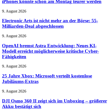
schon
iPhones könnte schon am Montag teurer werden
am
Montag
Electronic
9. August 2026
teurer
Arts
werden
ist
Electronic Arts ist nicht mehr an der Börse: 55-
nicht
Milliarden-Deal abgeschlossen
mehr
an
OpenAI
9. August 2026
der
bremst
Börse:
Astra
OpenAI bremst Astra Entwicklung: Neues KI-
55-
Entwicklung:
Modell erreicht möglicherweise kritische Cyber-
Milliarden-
Neues
Deal
Fähigkeiten
KI-
abgeschlossen
Modell
25
9. August 2026
erreicht
Jahre
möglicherweise
Xbox:
25 Jahre Xbox: Microsoft verteilt kostenlose
kritische
Microsoft
Cyber-
Jubiläums-Extras
verteilt
Fähigkeiten
kostenlose
DJI
9. August 2026
Jubiläums-
Osmo
Extras
360
DJI Osmo 360 II zeigt sich im Unboxing – größerer
II
Akku bestätigt sich
zeigt