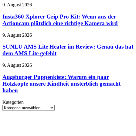
sich
Insta360
9. August 2026
im
Xplorer
Unboxing
Grip
Insta360 Xplorer Grip Pro Kit: Wenn aus der
–
Pro
Actioncam plötzlich eine richtige Kamera wird
größerer
Kit:
Akku
Wenn
bestätigt
SUNLU
9. August 2026
aus
sich
AMS
der
Lite
SUNLU AMS Lite Heater im Review: Genau das hat
Actioncam
Heater
dem AMS Lite gefehlt
plötzlich
im
eine
Review:
richtige
Augsburger
9. August 2026
Genau
Kamera
Puppenkiste:
das
wird
Warum
Augsburger Puppenkiste: Warum ein paar
hat
ein
Holzköpfe unsere Kindheit unsterblich gemacht
dem
paar
AMS
haben
Holzköpfe
Lite
unsere
gefehlt
Kategorien
Kindheit
Kategorien
unsterblich
gemacht
haben