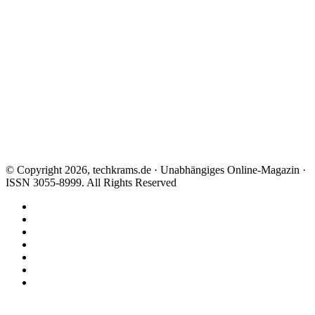
© Copyright 2026, techkrams.de · Unabhängiges Online-Magazin ·
ISSN 3055-8999. All Rights Reserved
Facebook
X
Instagram
Paypal
TikTok
RSS
Threads
Facebook
X
WhatsApp
Telegram
Schaltfläche