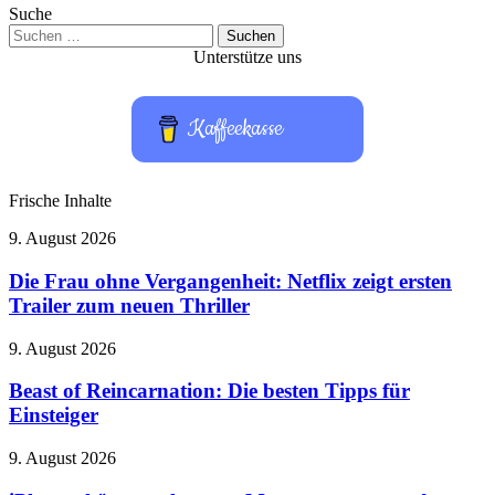
Suche
Suchen
nach:
Unterstütze uns
Kaffeekasse
Frische Inhalte
Die
9. August 2026
Frau
ohne
Die Frau ohne Vergangenheit: Netflix zeigt ersten
Vergangenheit:
Trailer zum neuen Thriller
Netflix
zeigt
Beast
9. August 2026
ersten
of
Trailer
Reincarnation:
Beast of Reincarnation: Die besten Tipps für
zum
Die
Einsteiger
neuen
besten
Thriller
Tipps
iPhones
9. August 2026
für
könnte
Einsteiger