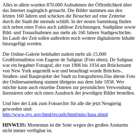
Alles in allem wurden 870.000 Aufnahmen der Öffentlichkeit über
das Internet zugänglich gemacht. Die Bilder stammen aus den
letzten 160 Jahren und schicken die Besucher auf eine Zeitreise
durch die Stadt die niemals schläft. In der neuen Sammlung finden
sich neben einer Fotos auch zahllose Zeichnungen, Stadtpläne sowie
Bild- und Tonaufnahmen aus mehr als 160 Jahren Stadtgeschichte.
Im Laufe der Zeit sollen außerdem noch weitere digitalisierte Inhalte
hinzugefügt werden.
Die Online-Galerie beinhaltet zudem mehr als 15.000
Großformatfotos von Eugene de Salignac (Foto oben). De Salignac
war ein begabter Fotograf, der von 1906 bis 1934 am Brückenamt
von New York angestellt war und beauftragt wurde Brücken-,
Straßen- und Bauprojekte der Stadt zu fotografieren.Das älteste Foto
der Onlinesammlung stammt übrigens aus dem Jahr 1858. Wer
möchte kann auch einzelne Dateien zur persönlichen Verwendung
lizensieren oder sich einen Ausdruck der jeweiligen Bilder bestellen.
Und hier der Link zum Fotoarchiv für alle die jetzt Neugierig
geworden sind:
http://www.nyc.gov/html/records/html/misc/luna.shtml
HINWEIS:
Momentan ist die Seite wegen des großen Ansturms
nicht immer verfügbar ist.