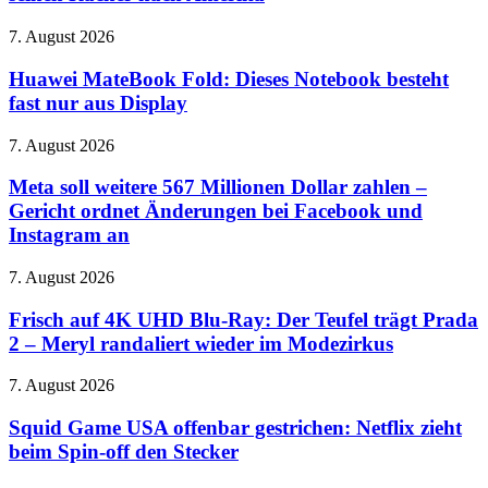
2027:
ab
Uwe
22.
Huawei
7. August 2026
Boll
August
MateBook
schickt
Fold:
Huawei MateBook Fold: Dieses Notebook besteht
seinen
Dieses
fast nur aus Display
Rächer
Notebook
nach
besteht
Amerika
Meta
7. August 2026
fast
soll
nur
weitere
Meta soll weitere 567 Millionen Dollar zahlen –
aus
567
Gericht ordnet Änderungen bei Facebook und
Display
Millionen
Instagram an
Dollar
zahlen
Frisch
7. August 2026
–
auf
Gericht
4K
Frisch auf 4K UHD Blu-Ray: Der Teufel trägt Prada
ordnet
UHD
Änderungen
2 – Meryl randaliert wieder im Modezirkus
Blu-
bei
Ray:
Facebook
Squid
7. August 2026
Der
und
Game
Teufel
Instagram
USA
Squid Game USA offenbar gestrichen: Netflix zieht
trägt
an
offenbar
beim Spin-off den Stecker
Prada
gestrichen:
2
Netflix