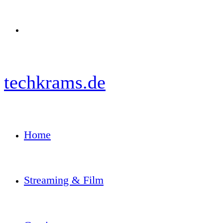
Menü
techkrams.de
Home
Streaming & Film