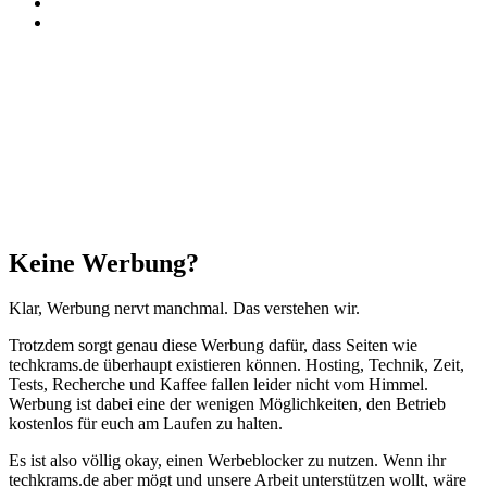
RSS
Threads
Facebook
X
WhatsApp
Telegram
Schaltfläche
"Zurück
zum
Anfang"
Schließen
Keine Werbung?
Klar, Werbung nervt manchmal. Das verstehen wir.
Trotzdem sorgt genau diese Werbung dafür, dass Seiten wie
techkrams.de überhaupt existieren können. Hosting, Technik, Zeit,
Tests, Recherche und Kaffee fallen leider nicht vom Himmel.
Werbung ist dabei eine der wenigen Möglichkeiten, den Betrieb
kostenlos für euch am Laufen zu halten.
Es ist also völlig okay, einen Werbeblocker zu nutzen. Wenn ihr
techkrams.de aber mögt und unsere Arbeit unterstützen wollt, wäre