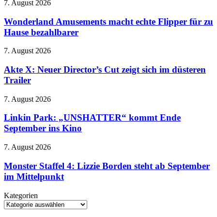
–
Wonderland
7. August 2026
zieht
Meryl
Amusements
beim
randaliert
macht
Wonderland Amusements macht echte Flipper für zu
Spin-
wieder
echte
Hause bezahlbarer
off
im
Flipper
den
Modezirkus
für
Stecker
Akte
7. August 2026
zu
X:
Hause
Neuer
Akte X: Neuer Director’s Cut zeigt sich im düsteren
bezahlbarer
Director’s
Trailer
Cut
zeigt
Linkin
7. August 2026
sich
Park:
im
„UNSHATTER“
Linkin Park: „UNSHATTER“ kommt Ende
düsteren
kommt
September ins Kino
Trailer
Ende
September
Monster
7. August 2026
ins
Staffel
Kino
4:
Monster Staffel 4: Lizzie Borden steht ab September
Lizzie
im Mittelpunkt
Borden
steht
Kategorien
ab
Kategorien
September
im