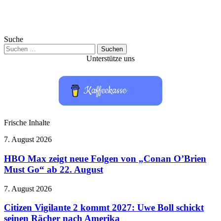
Suche
Suchen
nach:
Unterstütze uns
Kaffeekasse
Frische Inhalte
HBO
7. August 2026
Max
zeigt
HBO Max zeigt neue Folgen von „Conan O’Brien
neue
Must Go“ ab 22. August
Folgen
von
Citizen
7. August 2026
„Conan
Vigilante
O’Brien
2
Citizen Vigilante 2 kommt 2027: Uwe Boll schickt
Must
kommt
seinen Rächer nach Amerika
Go“