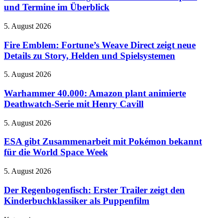
August
Reihe
und Termine im Überblick
2026:
beleuchtet
Alle
Rätsel-
Fire
5. August 2026
neuen
Design
Emblem:
Spiele
der
Fortune’s
Fire Emblem: Fortune’s Weave Direct zeigt neue
und
Neuinterpretation
Weave
Details zu Story, Helden und Spielsystemen
Termine
Direct
im
zeigt
Überblick
Warhammer
5. August 2026
neue
40.000:
Details
Amazon
Warhammer 40.000: Amazon plant animierte
zu
plant
Deathwatch-Serie mit Henry Cavill
Story,
animierte
Helden
Deathwatch-
und
ESA
5. August 2026
Serie
Spielsystemen
gibt
mit
Zusammenarbeit
ESA gibt Zusammenarbeit mit Pokémon bekannt
Henry
mit
für die World Space Week
Cavill
Pokémon
bekannt
Der
5. August 2026
für
Regenbogenfisch:
die
Erster
Der Regenbogenfisch: Erster Trailer zeigt den
World
Trailer
Kinderbuchklassiker als Puppenfilm
Space
zeigt
Week
den