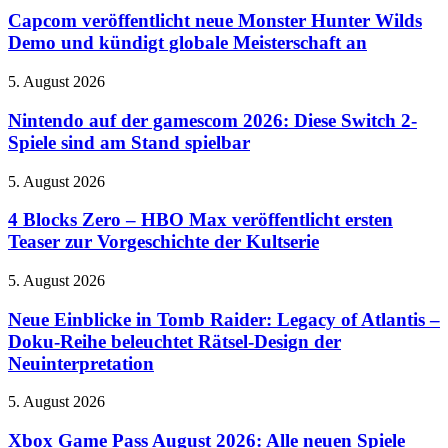
WHEELS
neue
Capcom veröffentlicht neue Monster Hunter Wilds
Infinite
Monster
Demo und kündigt globale Meisterschaft an
Rush
Hunter
mit
Wilds
Rush-
Nintendo
5. August 2026
Demo
Squad-
auf
und
System
der
Nintendo auf der gamescom 2026: Diese Switch 2-
kündigt
ein
gamescom
Spiele sind am Stand spielbar
globale
2026:
Meisterschaft
Diese
an
4
5. August 2026
Switch
Blocks
2-
Zero
4 Blocks Zero – HBO Max veröffentlicht ersten
Spiele
–
Teaser zur Vorgeschichte der Kultserie
sind
HBO
am
Max
Stand
Neue
5. August 2026
veröffentlicht
spielbar
Einblicke
ersten
in
Neue Einblicke in Tomb Raider: Legacy of Atlantis –
Teaser
Tomb
Doku-Reihe beleuchtet Rätsel-Design der
zur
Raider:
Vorgeschichte
Neuinterpretation
Legacy
der
of
Kultserie
Xbox
5. August 2026
Atlantis
Game
–
Pass
Xbox Game Pass August 2026: Alle neuen Spiele
Doku-