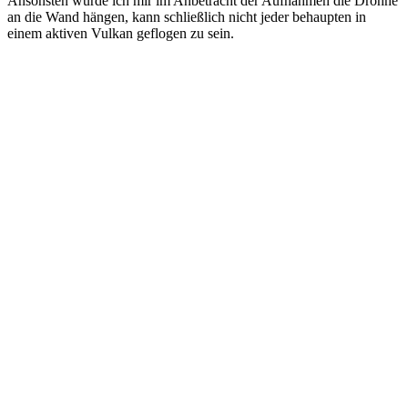
Ansonsten würde ich mir im Anbetracht der Aufnahmen die Drohne
an die Wand hängen, kann schließlich nicht jeder behaupten in
einem aktiven Vulkan geflogen zu sein.