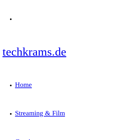
Menü
techkrams.de
Home
Streaming & Film