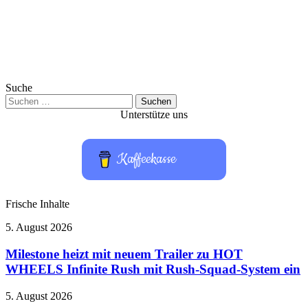
Suche
Suchen
nach:
Unterstütze uns
Kaffeekasse
Frische Inhalte
Milestone
5. August 2026
heizt
mit
Milestone heizt mit neuem Trailer zu HOT
neuem
WHEELS Infinite Rush mit Rush-Squad-System ein
Trailer
zu
Capcom
5. August 2026
HOT
veröffentlicht