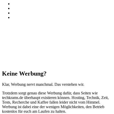
Paypal
TikTok
RSS
Threads
Facebook
X
WhatsApp
Telegram
Schaltfläche
"Zurück
zum
Anfang"
Schließen
Keine Werbung?
Klar, Werbung nervt manchmal. Das verstehen wir.
Trotzdem sorgt genau diese Werbung dafür, dass Seiten wie
techkrams.de überhaupt existieren können. Hosting, Technik, Zeit,
Tests, Recherche und Kaffee fallen leider nicht vom Himmel.
Werbung ist dabei eine der wenigen Möglichkeiten, den Betrieb
kostenlos für euch am Laufen zu halten.