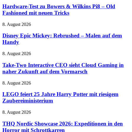
zu
Hardware-Test zu Bowers & Wilkins Pi8 – Old
Bowers
Fashioned mit neuen Tricks
&
Wilkins
Disney
8. August 2026
Pi8
Epic
–
Mickey:
Disney Epic Mickey: Rebrushed – Malen auf dem
Old
Rebrushed
Handy
Fashioned
–
mit
Malen
neuen
Take-
8. August 2026
auf
Tricks
Two
dem
Interactive
Take-Two Interactive CEO sieht Cloud Gaming in
Handy
CEO
naher Zukunft auf dem Vormarsch
sieht
Cloud
LEGO
8. August 2026
Gaming
feiert
in
25
LEGO feiert 25 Jahre Harry Potter mit riesigem
naher
Jahre
Zaubereiministerium
Zukunft
Harry
auf
Potter
dem
THQ
8. August 2026
mit
Vormarsch
Nordic
riesigem
Showcase
THQ Nordic Showcase 2026: Expeditionen in den
Zaubereiministerium
2026:
Horror mit Schrottkarren