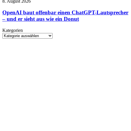
OpenAI
8. August 2026
Edwards
baut
steigt
offenbar
OpenAI baut offenbar einen ChatGPT-Lautsprecher
beim
einen
– und er sieht aus wie ein Donut
Rebirth-
ChatGPT-
Nachfolger
Lautsprecher
aus
Kategorien
–
Kategorien
und
er
sieht
aus
wie
ein
Donut