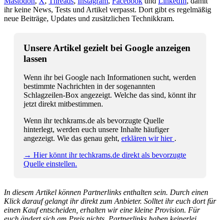
Mastodon
,
X
,
Threads
,
Instagram
,
Facebook
und
LinkedIn
, damit
ihr keine News, Tests und Artikel verpasst. Dort gibt es regelmäßig
neue Beiträge, Updates und zusätzlichen Technikkram.
Unsere Artikel gezielt bei Google anzeigen
lassen
Wenn ihr bei Google nach Informationen sucht, werden
bestimmte Nachrichten in der sogenannten
Schlagzeilen-Box angezeigt. Welche das sind, könnt ihr
jetzt direkt mitbestimmen.
Wenn ihr techkrams.de als bevorzugte Quelle
hinterlegt, werden euch unsere Inhalte häufiger
angezeigt. Wie das genau geht,
erklären wir hier
.
→ Hier könnt ihr techkrams.de direkt als bevorzugte
Quelle einstellen.
In diesem Artikel können Partnerlinks enthalten sein. Durch einen
Klick darauf gelangt ihr direkt zum Anbieter. Solltet ihr euch dort für
einen Kauf entscheiden, erhalten wir eine kleine Provision. Für
euch ändert sich am Preis nichts. Partnerlinks haben keinerlei