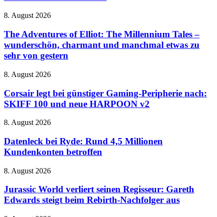
Expeditionen
in
The
8. August 2026
den
Adventures
Horror
of
The Adventures of Elliot: The Millennium Tales –
mit
Elliot:
wunderschön, charmant und manchmal etwas zu
Schrottkarren
The
sehr von gestern
Millennium
Tales
Corsair
8. August 2026
–
legt
wunderschön,
bei
Corsair legt bei günstiger Gaming-Peripherie nach:
charmant
günstiger
und
SKIFF 100 und neue HARPOON v2
Gaming-
manchmal
Peripherie
etwas
Datenleck
8. August 2026
nach:
zu
bei
SKIFF
sehr
Ryde:
Datenleck bei Ryde: Rund 4,5 Millionen
100
von
Rund
Kundenkonten betroffen
und
gestern
4,5
neue
Millionen
HARPOON
Jurassic
8. August 2026
Kundenkonten
v2
World
betroffen
verliert
Jurassic World verliert seinen Regisseur: Gareth
seinen
Edwards steigt beim Rebirth-Nachfolger aus
Regisseur:
Gareth