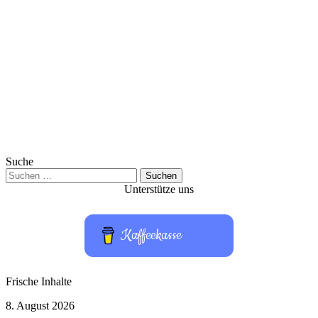
Suche
Suchen
nach:
Unterstütze uns
Kaffeekasse
Frische Inhalte
Hardware-
8. August 2026
Test