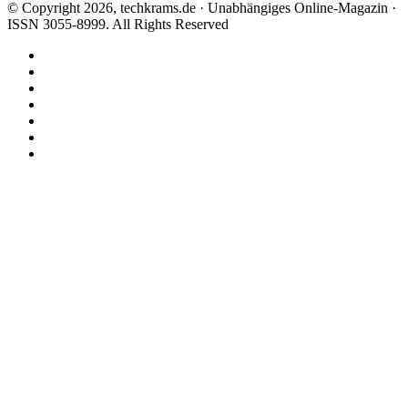
© Copyright 2026, techkrams.de · Unabhängiges Online-Magazin ·
ISSN 3055-8999. All Rights Reserved
Facebook
X
Instagram
Paypal
TikTok
RSS
Threads
Facebook
X
WhatsApp
Telegram
Schaltfläche
"Zurück
zum
Anfang"