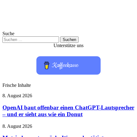
Suche
Suchen
nach:
Unterstütze uns
Kaffeekasse
Frische Inhalte
OpenAI
8. August 2026
baut
offenbar
OpenAI baut offenbar einen ChatGPT-Lautsprecher
einen
– und er sieht aus wie ein Donut
ChatGPT-
Lautsprecher
Matrix
8. August 2026
–
kommt
und
zurück: