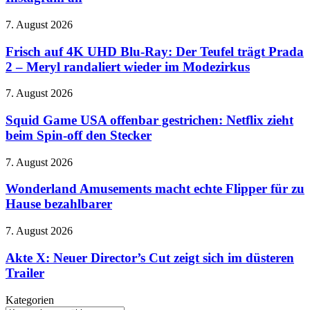
Dollar
zahlen
Frisch
7. August 2026
–
auf
Gericht
4K
Frisch auf 4K UHD Blu-Ray: Der Teufel trägt Prada
ordnet
UHD
Änderungen
2 – Meryl randaliert wieder im Modezirkus
Blu-
bei
Ray:
Facebook
Squid
7. August 2026
Der
und
Game
Teufel
Instagram
USA
Squid Game USA offenbar gestrichen: Netflix zieht
trägt
an
offenbar
beim Spin-off den Stecker
Prada
gestrichen:
2
Netflix
–
Wonderland
7. August 2026
zieht
Meryl
Amusements
beim
randaliert
macht
Wonderland Amusements macht echte Flipper für zu
Spin-
wieder
echte
Hause bezahlbarer
off
im
Flipper
den
Modezirkus
für
Stecker
Akte
7. August 2026
zu
X:
Hause
Neuer
Akte X: Neuer Director’s Cut zeigt sich im düsteren
bezahlbarer
Director’s
Trailer
Cut
zeigt
Kategorien
sich