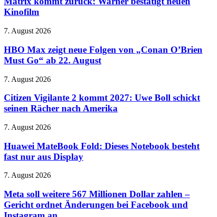
Matrix kommt zurück: Warner bestätigt neuen
er
Warner
Kinofilm
sieht
bestätigt
aus
neuen
wie
HBO
7. August 2026
Kinofilm
ein
Max
Donut
zeigt
HBO Max zeigt neue Folgen von „Conan O’Brien
neue
Must Go“ ab 22. August
Folgen
von
Citizen
7. August 2026
„Conan
Vigilante
O’Brien
2
Citizen Vigilante 2 kommt 2027: Uwe Boll schickt
Must
kommt
seinen Rächer nach Amerika
Go“
2027:
ab
Uwe
22.
Huawei
7. August 2026
Boll
August
MateBook
schickt
Fold:
Huawei MateBook Fold: Dieses Notebook besteht
seinen
Dieses
fast nur aus Display
Rächer
Notebook
nach
besteht
Amerika
Meta
7. August 2026
fast
soll
nur
weitere
Meta soll weitere 567 Millionen Dollar zahlen –
aus
567
Gericht ordnet Änderungen bei Facebook und
Display
Millionen
Instagram an