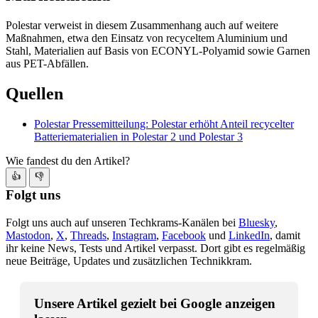
Polestar verweist in diesem Zusammenhang auch auf weitere
Maßnahmen, etwa den Einsatz von recyceltem Aluminium und
Stahl, Materialien auf Basis von ECONYL-Polyamid sowie Garnen
aus PET-Abfällen.
Quellen
Polestar Pressemitteilung: Polestar erhöht Anteil recycelter
Batteriematerialien in Polestar 2 und Polestar 3
Wie fandest du den Artikel?
👍
👎
Folgt uns
Folgt uns auch auf unseren Techkrams-Kanälen bei
Bluesky
,
Mastodon
,
X
,
Threads
,
Instagram
,
Facebook
und
LinkedIn
, damit
ihr keine News, Tests und Artikel verpasst. Dort gibt es regelmäßig
neue Beiträge, Updates und zusätzlichen Technikkram.
Unsere Artikel gezielt bei Google anzeigen