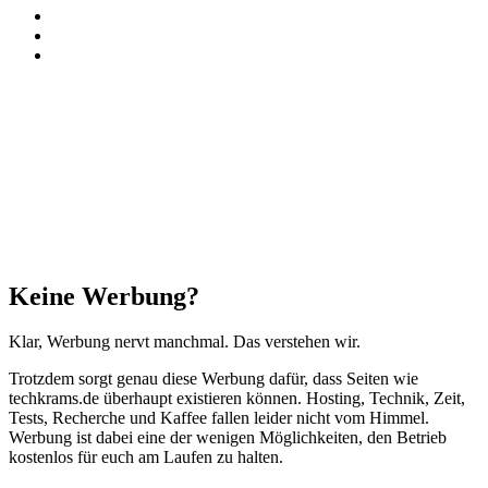
TikTok
RSS
Threads
Facebook
X
WhatsApp
Telegram
Schaltfläche
"Zurück
zum
Anfang"
Schließen
Keine Werbung?
Klar, Werbung nervt manchmal. Das verstehen wir.
Trotzdem sorgt genau diese Werbung dafür, dass Seiten wie
techkrams.de überhaupt existieren können. Hosting, Technik, Zeit,
Tests, Recherche und Kaffee fallen leider nicht vom Himmel.
Werbung ist dabei eine der wenigen Möglichkeiten, den Betrieb
kostenlos für euch am Laufen zu halten.