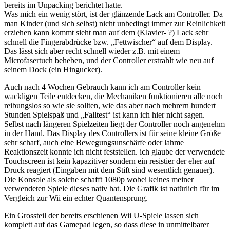
bereits im Unpacking berichtet hatte.
Was mich ein wenig stört, ist der glänzende Lack am Controller. Da
man Kinder (und sich selbst) nicht unbedingt immer zur Reinlichkeit
erziehen kann kommt sieht man auf dem (Klavier- ?) Lack sehr
schnell die Fingerabdrücke bzw. „Fettwischer“ auf dem Display.
Das lässt sich aber recht schnell wieder z.B. mit einem
Microfasertuch beheben, und der Controller erstrahlt wie neu auf
seinem Dock (ein Hingucker).
Auch nach 4 Wochen Gebrauch kann ich am Controller kein
wackligen Teile entdecken, die Mechaniken funktionieren alle noch
reibungslos so wie sie sollten, wie das aber nach mehrern hundert
Stunden Spielspaß und „Falltest“ ist kann ich hier nicht sagen.
Selbst nach längeren Spielzeiten liegt der Controller noch angenehm
in der Hand. Das Display des Controllers ist für seine kleine Größe
sehr scharf, auch eine Bewegungsunschärfe oder lahme
Reaktionszeit konnte ich nicht feststellen. ich glaube der verwendete
Touchscreen ist kein kapazitiver sondern ein resistier der eher auf
Druck reagiert (Eingaben mit dem Stift sind wesentlich genauer).
Die Konsole als solche schafft 1080p wobei keines meiner
verwendeten Spiele dieses nativ hat. Die Grafik ist natürlich für im
Vergleich zur Wii ein echter Quantensprung.
Ein Grossteil der bereits erschienen Wii U-Spiele lassen sich
komplett auf das Gamepad legen, so dass diese in unmittelbarer