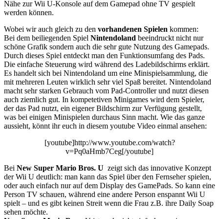
Nähe zur Wii U-Konsole auf dem Gamepad ohne TV gespielt
werden können.
Wobei wir auch gleich zu den
vorhandenen Spielen
kommen:
Bei dem beiliegenden Spiel
Nintendoland
beeindruckt nicht nur
schöne Grafik sondern auch die sehr gute Nutzung des Gamepads.
Durch dieses Spiel entdeckt man den Funktionsumfang des Pads.
Die einfache Steuerung wird während des Ladebildschirms erklärt.
Es handelt sich bei Nintendoland um eine Minispielsammlung, die
mit mehreren Leuten wirklich sehr viel Spaß bereitet. Nintendoland
macht sehr starken Gebrauch vom Pad-Controller und nutzt diesen
auch ziemlich gut. In kompetetiven Minigames wird dem Spieler,
der das Pad nutzt, ein eigener Bildschirm zur Verfügung gestellt,
was bei einigen Minispielen durchaus Sinn macht. Wie das ganze
aussieht, könnt ihr euch in diesem youtube Video einmal ansehen:
[youtube]http://www.youtube.com/watch?
v=Pq0aHmb7Ceg[/youtube]
Bei
New Super Mario Bros. U
zeigt sich das innovative Konzept
der Wii U deutlich: man kann das Spiel über den Fernseher spielen,
oder auch einfach nur auf dem Display des GamePads. So kann eine
Person TV schauen, während eine andere Person enspannt Wii U
spielt – und es gibt keinen Streit wenn die Frau z.B. ihre Daily Soap
sehen möchte.