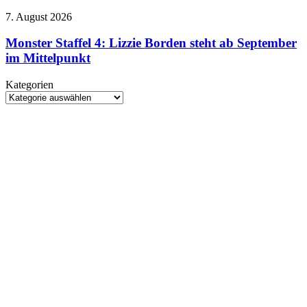
September
Monster
7. August 2026
ins
Staffel
Kino
4:
Monster Staffel 4: Lizzie Borden steht ab September
Lizzie
im Mittelpunkt
Borden
steht
Kategorien
ab
Kategorien
September
im
Mittelpunkt