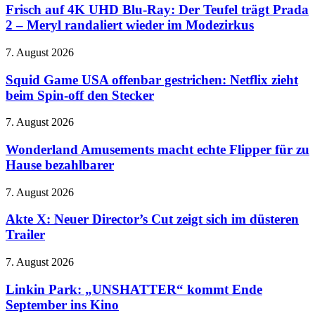
4K
Frisch auf 4K UHD Blu-Ray: Der Teufel trägt Prada
ordnet
UHD
Änderungen
2 – Meryl randaliert wieder im Modezirkus
Blu-
bei
Ray:
Facebook
Squid
7. August 2026
Der
und
Game
Teufel
Instagram
USA
Squid Game USA offenbar gestrichen: Netflix zieht
trägt
an
offenbar
beim Spin-off den Stecker
Prada
gestrichen:
2
Netflix
–
Wonderland
7. August 2026
zieht
Meryl
Amusements
beim
randaliert
macht
Wonderland Amusements macht echte Flipper für zu
Spin-
wieder
echte
Hause bezahlbarer
off
im
Flipper
den
Modezirkus
für
Stecker
Akte
7. August 2026
zu
X:
Hause
Neuer
Akte X: Neuer Director’s Cut zeigt sich im düsteren
bezahlbarer
Director’s
Trailer
Cut
zeigt
Linkin
7. August 2026
sich
Park:
im
„UNSHATTER“
Linkin Park: „UNSHATTER“ kommt Ende
düsteren
kommt
September ins Kino
Trailer
Ende