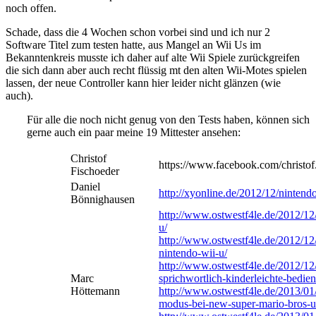
noch offen.
Schade, dass die 4 Wochen schon vorbei sind und ich nur 2
Software Titel zum testen hatte, aus Mangel an Wii Us im
Bekanntenkreis musste ich daher auf alte Wii Spiele zurückgreifen
die sich dann aber auch recht flüssig mt den alten Wii-Motes spielen
lassen, der neue Controller kann hier leider nicht glänzen (wie
auch).
Für alle die noch nicht genug von den Tests haben, können sich
gerne auch ein paar meine 19 Mittester ansehen:
Christof
https://www.facebook.com/christo
Fischoeder
Daniel
http://xyonline.de/2012/12/ninten
Bönnighausen
http://www.ostwestf4le.de/2012/12/
u/
http://www.ostwestf4le.de/2012/12/
nintendo-wii-u/
http://www.ostwestf4le.de/2012/12
Marc
sprichwortlich-kinderleichte-bedie
Höttemann
http://www.ostwestf4le.de/2013/01
modus-bei-new-super-mario-bros-u