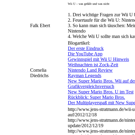
Wii U – was gefällt und was nicht
1. Drei wichtige Fragen zur Wii U 
2. Feuertaufe für die Wii U: Ninte
Falk Ebert
3. So kann man sich täuschen: Me
Nintendo
4. Welche Wii U sollte man sich k
Blogartikel:
Der erste Eindruck
Die YouTube App
Gewinnspiel mit Wii U Hinweis
Weihnachten ist Zock-Zeit
Cornelia
Nintendo Land Review
Diedrichs
Rayman Legends
New Super Mario Bros. Wii auf der
Grafikvergleichsversuch
New Super Mario Bros. U im Test
Rückblick: Super Mario Bros.
Der Multiplayerspaß mit New Supe
http://www.jens-stratmann.de/wii-u
auf/2012/12/18
http://www.jens-stratmann.de/nintend
update/2012/12/19
http://www.jens-stratmann.de/ninten