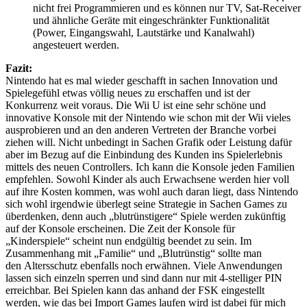
nicht frei Programmieren und es können nur TV, Sat-Receiver
und ähnliche Geräte mit eingeschränkter Funktionalität
(Power, Eingangswahl, Lautstärke und Kanalwahl)
angesteuert werden.
Fazit:
Nintendo hat es mal wieder geschafft in sachen Innovation und
Spielegefühl etwas völlig neues zu erschaffen und ist der
Konkurrenz weit voraus. Die Wii U ist eine sehr schöne und
innovative Konsole mit der Nintendo wie schon mit der Wii vieles
ausprobieren und an den anderen Vertreten der Branche vorbei
ziehen will. Nicht unbedingt in Sachen Grafik oder Leistung dafür
aber im Bezug auf die Einbindung des Kunden ins Spielerlebnis
mittels des neuen Controllers. Ich kann die Konsole jeden Familien
empfehlen. Sowohl Kinder als auch Erwachsene werden hier voll
auf ihre Kosten kommen, was wohl auch daran liegt, dass Nintendo
sich wohl irgendwie überlegt seine Strategie in Sachen Games zu
überdenken, denn auch „blutrünstigere“ Spiele werden zukünftig
auf der Konsole erscheinen. Die Zeit der Konsole für
„Kinderspiele“ scheint nun endgültig beendet zu sein. Im
Zusammenhang mit „Familie“ und „Blutrünstig“ sollte man
den Altersschutz ebenfalls noch erwähnen. Viele Anwendungen
lassen sich einzeln sperren und sind dann nur mit 4-stelliger PIN
erreichbar. Bei Spielen kann das anhand der FSK eingestellt
werden, wie das bei Import Games laufen wird ist dabei für mich