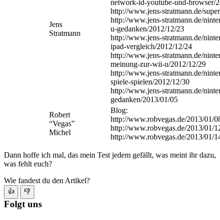
network-id-youtube-und-browser/
http://www.jens-stratmann.de/supe
http://www.jens-stratmann.de/ninten
Jens
u-gedanken/2012/12/23
Stratmann
http://www.jens-stratmann.de/ninten
ipad-vergleich/2012/12/24
http://www.jens-stratmann.de/ninten
meinung-zur-wii-u/2012/12/29
http://www.jens-stratmann.de/ninten
spiele-spielen/2012/12/30
http://www.jens-stratmann.de/ninten
gedanken/2013/01/05
Blog:
Robert
http://www.robvegas.de/2013/01/08/
“Vegas”
http://www.robvegas.de/2013/01/12
Michel
http://www.robvegas.de/2013/01/14
Dann hoffe ich mal, das mein Test jedem gefällt, was meint ihr dazu,
was fehlt euch?
Wie fandest du den Artikel?
👍
👎
Folgt uns