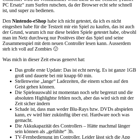
PC Ersatz“ zum Surfen rutschen, da der Browser echt sehr schnell
ist, und super zu bedienen.
Den
Nintendo-eShop
habe ich nicht getestet, da ich es nicht
eingeshen habe für die Testzeit mir ein Spiel zu kaufen, das ist auch
der Grund, warum ich nur diese beiden Spiele getestet habe, obwohl
man im Netz durchweg nur Positives über das Spiel und seine
Zusammenspiel mit dem neuen Controller lesen kann. Ausserdem
steh ich voll auf Zombies 🙂
Was mich in dieser Zeit etwas genervt hat:
Das große erste Update: Das ist echt nervig. Es ist ganze 1GB
groß und dauerte bei mir knapp 60 min.
Stellenweise „lange“ Ladezeiten, die einem schon auf den
Geist gehen können.
Die Spieleauswahl ist momentan noch sehr begrenzt und die
absoluten Highlightsr fehlen noch, aber das wird sich mit der
Zeit sicher ändern
Schade ist, dass man weder Blu-Rays bzw. DVDs abspielen
kann, ev wird hier zukünftig über ext. Hardware noch was
gemacht.
Die Akkukapazität des Controllers – Hätte machmal länger
sein können als „gefühlte“ 3h.
TV-Fernbedienung im Controller. Leider lässt sich die App