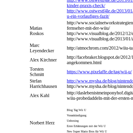
http://www.ostwestf4le.de/2013/01
kinder-praxis-check/
http://www.ostwestf4le.de/2013/01
u-ein-vorlaufiges-fazit/
http://www.socialnetworkstrategie
Matias
fernseher-mit-der-wiiu/
Roskos
http://www.visualblog.de/2012/12/
http://www.visualblog.de/2013/01/z
Marc
http://atmochrom.com/2012/wiiu-t
Leyendecker
http://facebraker.blogspot.de/2012/1
Alex Kirchner
angekommen.html
Torsten
https://www.pixelaffe.de/tag/wii-u/
Schmitt
Stefan
http://www.mysha.de/blog/nintend
Harrichhausen
http://www.mysha.de/blog/nintendo-
http://daslebenistmeinponyhof.digit
Alex Kahl
wiiu-probedaddeln-mit-der-ersten-
Blog Tag:Wii U
Vorankündigung
Unboxing
Norbert Herz
Erste Erfahrungen mit der Wii U
New Super Mario Bros für Wii U