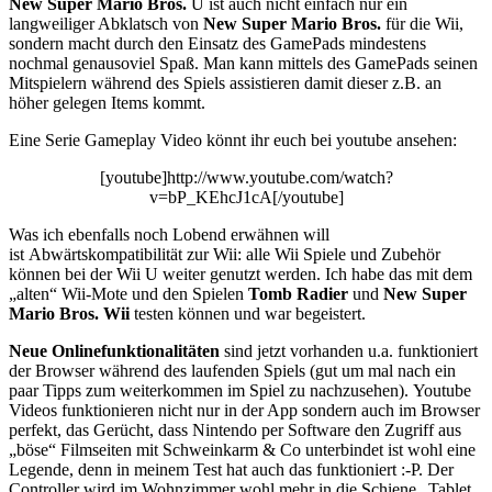
New Super Mario Bros.
U ist auch nicht einfach nur ein
langweiliger Abklatsch von
New Super Mario Bros.
für die Wii,
sondern macht durch den Einsatz des GamePads mindestens
nochmal genausoviel Spaß. Man kann mittels des GamePads seinen
Mitspielern während des Spiels assistieren damit dieser z.B. an
höher gelegen Items kommt.
Eine Serie Gameplay Video könnt ihr euch bei youtube ansehen:
[youtube]http://www.youtube.com/watch?
v=bP_KEhcJ1cA[/youtube]
Was ich ebenfalls noch Lobend erwähnen will
ist Abwärtskompatibilität zur Wii: alle Wii Spiele und Zubehör
können bei der Wii U weiter genutzt werden. Ich habe das mit dem
„alten“ Wii-Mote und den Spielen
Tomb Radier
und
New Super
Mario Bros. Wii
testen können und war begeistert.
Neue Onlinefunktionalitäten
sind jetzt vorhanden u.a. funktioniert
der Browser während des laufenden Spiels (gut um mal nach ein
paar Tipps zum weiterkommen im Spiel zu nachzusehen). Youtube
Videos funktionieren nicht nur in der App sondern auch im Browser
perfekt, das Gerücht, dass Nintendo per Software den Zugriff aus
„böse“ Filmseiten mit Schweinkarm & Co unterbindet ist wohl eine
Legende, denn in meinem Test hat auch das funktioniert :-P. Der
Controller wird im Wohnzimmer wohl mehr in die Schiene „Tablet