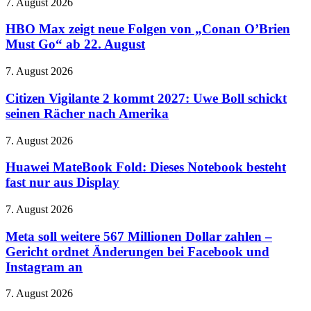
HBO
7. August 2026
Max
zeigt
HBO Max zeigt neue Folgen von „Conan O’Brien
neue
Must Go“ ab 22. August
Folgen
von
Citizen
7. August 2026
„Conan
Vigilante
O’Brien
2
Citizen Vigilante 2 kommt 2027: Uwe Boll schickt
Must
kommt
seinen Rächer nach Amerika
Go“
2027:
ab
Uwe
22.
Huawei
7. August 2026
Boll
August
MateBook
schickt
Fold:
Huawei MateBook Fold: Dieses Notebook besteht
seinen
Dieses
fast nur aus Display
Rächer
Notebook
nach
besteht
Amerika
Meta
7. August 2026
fast
soll
nur
weitere
Meta soll weitere 567 Millionen Dollar zahlen –
aus
567
Gericht ordnet Änderungen bei Facebook und
Display
Millionen
Instagram an
Dollar
zahlen
Frisch
7. August 2026
–
auf
Gericht