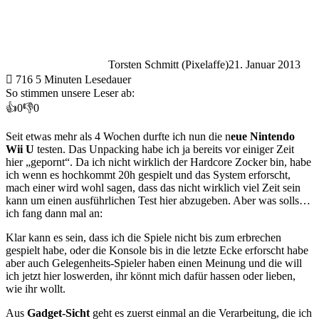
Torsten Schmitt (Pixelaffe)
21. Januar 2013
716
5 Minuten Lesedauer
So stimmen unsere Leser ab:
👍
0
👎
0
Seit etwas mehr als 4 Wochen durfte ich nun die n
eue Nintendo
Wii U
testen. Das Unpacking habe ich ja bereits vor einiger Zeit
hier „gepornt“. Da ich nicht wirklich der Hardcore Zocker bin, habe
ich wenn es hochkommt 20h gespielt und das System erforscht,
mach einer wird wohl sagen, dass das nicht wirklich viel Zeit sein
kann um einen ausführlichen Test hier abzugeben. Aber was solls…
ich fang dann mal an:
Klar kann es sein, dass ich die Spiele nicht bis zum erbrechen
gespielt habe, oder die Konsole bis in die letzte Ecke erforscht habe
aber auch Gelegenheits-Spieler haben einen Meinung und die will
ich jetzt hier loswerden, ihr könnt mich dafür hassen oder lieben,
wie ihr wollt.
Aus
Gadget-Sicht
geht es zuerst einmal an die Verarbeitung, die ich