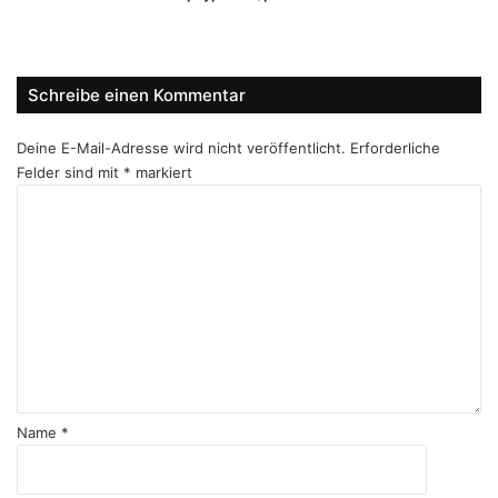
Webseite
Facebook
X
LinkedIn
YouTube
Instagram
Schreibe einen Kommentar
Deine E-Mail-Adresse wird nicht veröffentlicht.
Erforderliche
Felder sind mit
*
markiert
K
o
m
m
e
n
t
a
r
*
Name
*