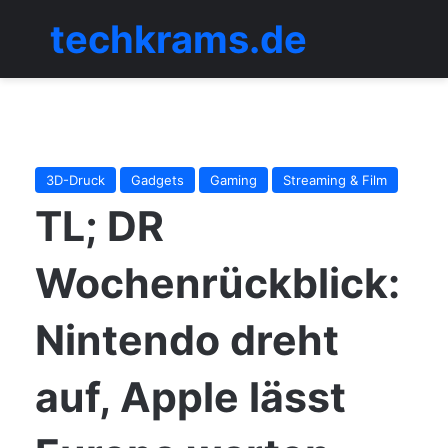
techkrams.de
Menü
3D-Druck
Gadgets
Gaming
Streaming & Film
TL; DR
Wochenrückblick:
Nintendo dreht
auf, Apple lässt