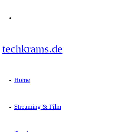
Menü
techkrams.de
Home
Streaming & Film