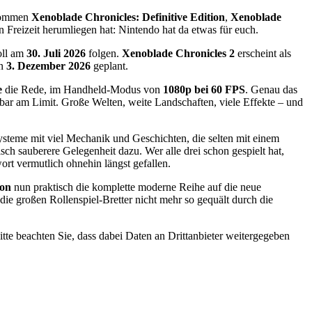
kommen
Xenoblade Chronicles: Definitive Edition
,
Xenoblade
 Freizeit herumliegen hat: Nintendo hat da etwas für euch.
soll am
30. Juli 2026
folgen.
Xenoblade Chronicles 2
erscheint als
en
3. Dezember 2026
geplant.
e
die Rede, im Handheld-Modus von
1080p bei 60 FPS
. Genau das
tbar am Limit. Große Welten, weite Landschaften, viele Effekte – und
ysteme mit viel Mechanik und Geschichten, die selten mit einem
h sauberere Gelegenheit dazu. Wer alle drei schon gespielt hat,
ort vermutlich ohnehin längst gefallen.
ion
nun praktisch die komplette moderne Reihe auf die neue
 die großen Rollenspiel-Bretter nicht mehr so gequält durch die
Bitte beachten Sie, dass dabei Daten an Drittanbieter weitergegeben