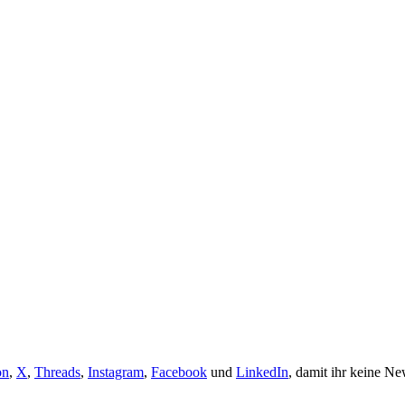
on
,
X
,
Threads
,
Instagram
,
Facebook
und
LinkedIn
, damit ihr keine Ne