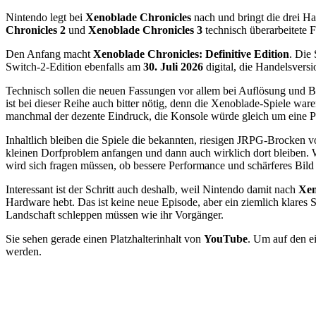
Nintendo legt bei
Xenoblade Chronicles
nach und bringt die drei Ha
Chronicles 2
und
Xenoblade Chronicles 3
technisch überarbeitete 
Den Anfang macht
Xenoblade Chronicles: Definitive Edition
. Die 
Switch-2-Edition ebenfalls am
30. Juli 2026
digital, die Handelsvers
Technisch sollen die neuen Fassungen vor allem bei Auflösung und 
ist bei dieser Reihe auch bitter nötig, denn die Xenoblade-Spiele wa
manchmal der dezente Eindruck, die Konsole würde gleich um eine Pa
Inhaltlich bleiben die Spiele die bekannten, riesigen JRPG-Brocken 
kleinen Dorfproblem anfangen und dann auch wirklich dort bleiben. W
wird sich fragen müssen, ob bessere Performance und schärferes Bild 
Interessant ist der Schritt auch deshalb, weil Nintendo damit nach
Xen
Hardware hebt. Das ist keine neue Episode, aber ein ziemlich klares S
Landschaft schleppen müssen wie ihr Vorgänger.
Sie sehen gerade einen Platzhalterinhalt von
YouTube
. Um auf den ei
werden.