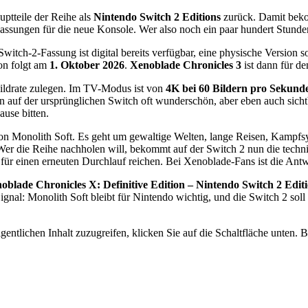
uptteile der Reihe als
Nintendo Switch 2 Editions
zurück. Damit be
Fassungen für die neue Konsole. Wer also noch ein paar hundert Stunden
Switch-2-Fassung ist digital bereits verfügbar, eine physische Version 
ion folgt am
1. Oktober 2026
.
Xenoblade Chronicles 3
ist dann für d
Bildrate zulegen. Im TV-Modus ist von
4K bei 60 Bildern pro Sekund
ren auf der ursprünglichen Switch oft wunderschön, aber eben auch sich
use bitten.
von Monolith Soft. Es geht um gewaltige Welten, lange Reisen, Kampfs
er die Reihe nachholen will, bekommt auf der Switch 2 nun die technisc
für einen erneuten Durchlauf reichen. Bei Xenoblade-Fans ist die Antw
oblade Chronicles X: Definitive Edition – Nintendo Switch 2 Edit
ignal: Monolith Soft bleibt für Nintendo wichtig, und die Switch 2 soll
gentlichen Inhalt zuzugreifen, klicken Sie auf die Schaltfläche unten. 