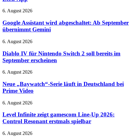
Vokabelheft
und
Google
6. August 2026
Lern-
Assistant
App
wird
Google Assistant wird abgeschaltet: Ab September
abgeschaltet:
übernimmt Gemini
Ab
September
Diablo
6. August 2026
übernimmt
IV
Gemini
für
Diablo IV für Nintendo Switch 2 soll bereits im
Nintendo
September erscheinen
Switch
2
Neue
6. August 2026
soll
„Baywatch“-
bereits
Serie
Neue „Baywatch“-Serie läuft in Deutschland bei
im
läuft
Prime Video
September
in
erscheinen
Deutschland
Level
6. August 2026
bei
Infinite
Prime
zeigt
Level Infinite zeigt gamescom Line-Up 2026:
Video
gamescom
Control Resonant erstmals spielbar
Line-
Up
Neues
6. August 2026
2026: