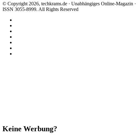
© Copyright 2026, techkrams.de · Unabhängiges Online-Magazin ·
ISSN 3055-8999. All Rights Reserved
Facebook
X
Instagram
Paypal
TikTok
RSS
Threads
Facebook
X
WhatsApp
Telegram
Schaltfläche
"Zurück
zum
Anfang"
Schließen
Keine Werbung?