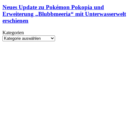
Update
Control
zu
Neues Update zu Pokémon Pokopia und
Resonant
Pokémon
Erweiterung „Blubbmeeria“ mit Unterwasserwelt
erstmals
Pokopia
spielbar
erschienen
und
Erweiterung
Kategorien
„Blubbmeeria“
Kategorien
mit
Unterwasserwelt
erschienen