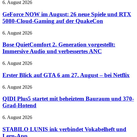
GeForce
6. August 2026
NOW
im
GeForce NOW im August: 26 neue Spiele und RTX
August:
5080-Cloud-Gaming auf der QuakeCon
26
neue
Bose
6. August 2026
Spiele
QuietComfort
und
2.
Bose QuietComfort 2. Generation vorgestellt:
RTX
Generation
Immersive Audio und verbessertes ANC
5080-
vorgestellt:
Cloud-
Immersive
Gaming
Erster
6. August 2026
Audio
auf
Blick
und
der
auf
Erster Blick auf GTA 6 am 27. August – bei Netflix
verbessertes
QuakeCon
GTA
ANC
6
QIDI
6. August 2026
am
Plus5
27.
startet
QIDI Plus5 startet mit beheiztem Bauraum und 370-
August
mit
Grad-Hotend
–
beheiztem
bei
Bauraum
STABILO
6. August 2026
Netflix
und
LUNIS
370-
ink
STABILO LUNIS ink verbindet Vokabelheft und
Grad-
verbindet
Lern-App
Hotend