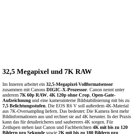
32,5 Megapixel und 7K RAW
Im Inneren arbeitet ein
32,5-Megapixel-Vollformatsensor
zusammen mit Canons
DIGIC-X-Prozessor
. Canon nennt unter
anderem
7K 60p RAW
,
4K 120p ohne Crop
,
Open-Gate-
Aufzeichnung
und eine kamerainterne Bildstabilisierung mit bis zu
7,5 Belichtungsstufen
. Die EOS R6 V soll außerdem 4K-Material
aus 7K-Oversampling liefern. Das bedeutet: Die Kamera liest mehr
Bildinformationen aus und rechnet sie auf 4K herunter. In der Praxis
kann das für detailreicheres und saubereres 4K sorgen. Für
Zeitlupen stehen laut Canon und Fachberichten
4K mit bis zu 120
Bildern pro Sekunde
sowie
2K mit bis zu 180 Bildern pro