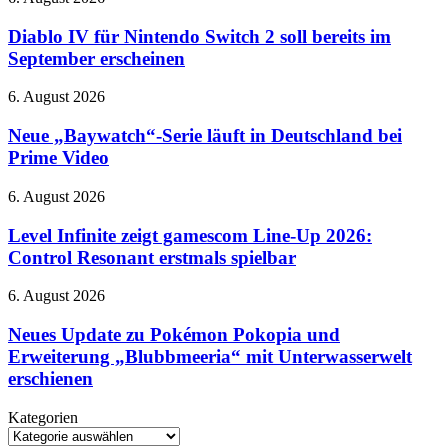
übernimmt
IV
Gemini
für
Diablo IV für Nintendo Switch 2 soll bereits im
Nintendo
September erscheinen
Switch
2
Neue
6. August 2026
soll
„Baywatch“-
bereits
Serie
Neue „Baywatch“-Serie läuft in Deutschland bei
im
läuft
Prime Video
September
in
erscheinen
Deutschland
Level
6. August 2026
bei
Infinite
Prime
zeigt
Level Infinite zeigt gamescom Line-Up 2026:
Video
gamescom
Control Resonant erstmals spielbar
Line-
Up
Neues
6. August 2026
2026:
Update
Control
zu
Neues Update zu Pokémon Pokopia und
Resonant
Pokémon
Erweiterung „Blubbmeeria“ mit Unterwasserwelt
erstmals
Pokopia
spielbar
erschienen
und
Erweiterung
Kategorien
„Blubbmeeria“
Kategorien
mit