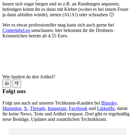
lassen sich sogar biegen und so z.B. an Rundungen anpassen,
befestigen könnt ihr es dann mit Kleber (wobei es bei einem Feuer
ja dann abfallen würde), nieten (AUA!) oder schrauben 🙂
Wer es etwas professioneller mag kann sich auch gerne bei
Copterlabel.eu
umschauen, hier bekommt ihr die Drohnen-
Kennzeichen bereits ab 4,55 Euro.
Wie fandest du den Artikel?
👍
👎
Folgt uns
Folgt uns auch auf unseren Techkrams-Kanälen bei
Bluesky
,
Mastodon
,
X
,
Threads
,
Instagram
,
Facebook
und
LinkedIn
, damit
ihr keine News, Tests und Artikel verpasst. Dort gibt es regelmäßig
neue Beiträge, Updates und zusätzlichen Technikkram.