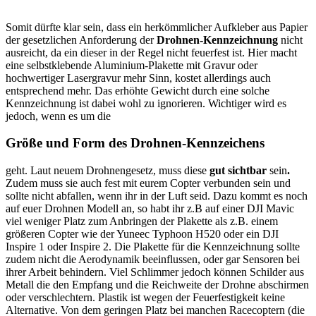
Somit dürfte klar sein, dass ein herkömmlicher Aufkleber aus Papier
der gesetzlichen Anforderung der
Drohnen-Kennzeichnung
nicht
ausreicht, da ein dieser in der Regel nicht feuerfest ist. Hier macht
eine selbstklebende Aluminium-Plakette mit Gravur oder
hochwertiger Lasergravur mehr Sinn, kostet allerdings auch
entsprechend mehr. Das erhöhte Gewicht durch eine solche
Kennzeichnung ist dabei wohl zu ignorieren. Wichtiger wird es
jedoch, wenn es um die
Größe und Form des Drohnen-Kennzeichens
geht. Laut neuem Drohnengesetz, muss diese
gut sichtbar
sein
.
Zudem muss sie auch fest mit eurem Copter verbunden sein und
sollte nicht abfallen, wenn ihr in der Luft seid. Dazu kommt es noch
auf euer Drohnen Modell an, so habt ihr z.B auf einer DJI Mavic
viel weniger Platz zum Anbringen der Plakette als z.B. einem
größeren Copter wie der
Yuneec Typhoon H520
oder ein DJI
Inspire 1 oder Inspire 2. Die Plakette für die Kennzeichnung sollte
zudem nicht die Aerodynamik beeinflussen, oder gar Sensoren bei
ihrer Arbeit behindern. Viel Schlimmer jedoch können Schilder aus
Metall die den Empfang und die Reichweite der Drohne abschirmen
oder verschlechtern. Plastik ist wegen der Feuerfestigkeit keine
Alternative. Von dem geringen Platz bei manchen Racecoptern (die