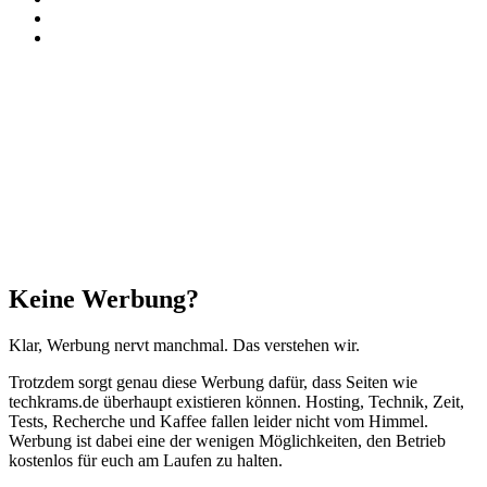
RSS
Threads
Facebook
X
WhatsApp
Telegram
Schaltfläche
"Zurück
zum
Anfang"
Schließen
Keine Werbung?
Klar, Werbung nervt manchmal. Das verstehen wir.
Trotzdem sorgt genau diese Werbung dafür, dass Seiten wie
techkrams.de überhaupt existieren können. Hosting, Technik, Zeit,
Tests, Recherche und Kaffee fallen leider nicht vom Himmel.
Werbung ist dabei eine der wenigen Möglichkeiten, den Betrieb
kostenlos für euch am Laufen zu halten.