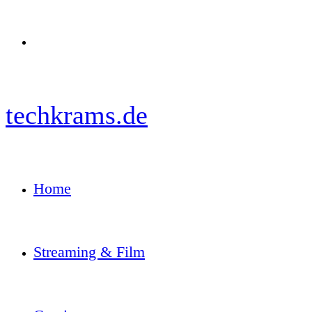
Menü
techkrams.de
Home
Streaming & Film