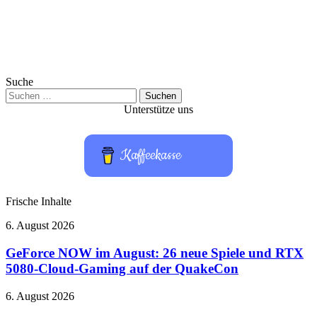
Suche
Suchen
nach:
Unterstütze uns
Kaffeekasse
Frische Inhalte
GeForce
6. August 2026
NOW
im
GeForce NOW im August: 26 neue Spiele und RTX
August:
5080-Cloud-Gaming auf der QuakeCon
26
neue
Bose
6. August 2026
Spiele
QuietComfort
und