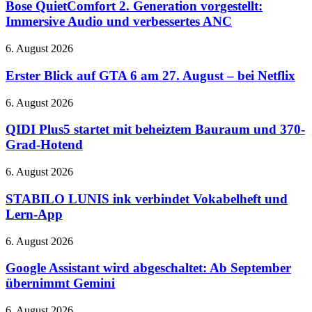
2.
Bose QuietComfort 2. Generation vorgestellt:
RTX
Generation
Immersive Audio und verbessertes ANC
5080-
vorgestellt:
Cloud-
Immersive
Gaming
Erster
6. August 2026
Audio
auf
Blick
und
der
auf
Erster Blick auf GTA 6 am 27. August – bei Netflix
verbessertes
QuakeCon
GTA
ANC
6
QIDI
6. August 2026
am
Plus5
27.
startet
QIDI Plus5 startet mit beheiztem Bauraum und 370-
August
mit
Grad-Hotend
–
beheiztem
bei
Bauraum
STABILO
6. August 2026
Netflix
und
LUNIS
370-
ink
STABILO LUNIS ink verbindet Vokabelheft und
Grad-
verbindet
Lern-App
Hotend
Vokabelheft
und
Google
6. August 2026
Lern-
Assistant
App
wird
Google Assistant wird abgeschaltet: Ab September
abgeschaltet:
übernimmt Gemini
Ab
September
Diablo
6. August 2026