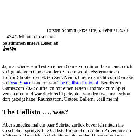
Torsten Schmitt (Pixelaffe)
5. Februar 2023
434
5 Minuten Lesedauer
So stimmen unsere Leser ab:
👍
0
👎
0
Ja, mal wieder ein Test zu einem Game von mir und dann auch nicht
zu irgendeinem Game sondern zu dem wohl heiss erwarteten
Horror-Shooter der letzten Zeit. Nein ich rede da nicht vom Remake
zu
Dead Space
sondern von
The Callisto Protocol
. Bereits zur
Gamescom 2022 durfte ich mir einen ersten Eindruck zum Spiel
verschaffen und war doch recht gehypted von dem was man schon
dort gezeigt hatte. Raumstation, Untote, Ballern…call me in!
The Callisto …. was?
Aber zunächst mal ein paar Schritte zurück bevor ich mitten ins
Geschehen springe: The Callisto Protocol ein Action-Adventure im
Weltraum, dass sich so ein klein wenig an den Horror von Dead