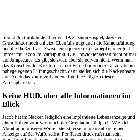
Sound & Grafik bilden hier ein 1A Zusammenspiel, dass den
Gruselfaktor noch anheizt. Ebenfalls trägt auch die Kameraführung
bei, die fließend von Zwischensequenzen zu Gameplay übergeht –
immer mit Jacob im Mittelpunkt. Die Entwickler setzen nicht primär
auf Jumpscares. Es gibt sie zwar, aber sie nerven nicht. Wenn man
das Kreischen der Kreaturen in der Ferne hören oder Geräusche im
nahegelegenen Lüftungsschacht, dann stellen sich die Nackenhaare
auf. Auch das kaum vorhandene Interface trägt zu dieser
Atmosphäre bei.
Keine HUD, aber alle Informationen im
Blick
Jacob hat im Nacken lediglich eine implantierte Lebensanzeige und
einen Balken zum Verbrauch der Gravitationsfähigkeit. Wie viel
Munition in unseren Waffen steckt, erkennt man anhand einer
Anzeige auf der Waffe selbst. Per Tastendruck ruft man sein
Inventar auf, in dem wir neben Items auch Informationen zu