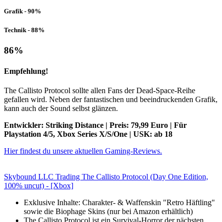
Grafik - 90%
Technik - 88%
86
%
Empfehlung!
The Callisto Protocol sollte allen Fans der Dead-Space-Reihe
gefallen wird. Neben der fantastischen und beeindruckenden Grafik,
kann auch der Sound selbst glänzen.
Entwickler: Striking Distance | Preis: 79,99 Euro | Für
Playstation 4/5, Xbox Series X/S/One | USK: ab 18
Hier findest du unsere aktuellen Gaming-Reviews.
Skybound LLC Trading The Callisto Protocol (Day One Edition,
100% uncut) - [Xbox]
Exklusive Inhalte: Charakter- & Waffenskin "Retro Häftling"
sowie die Biophage Skins (nur bei Amazon erhältlich)
The Callisto Protocol ist ein Survival-Horror der nächsten