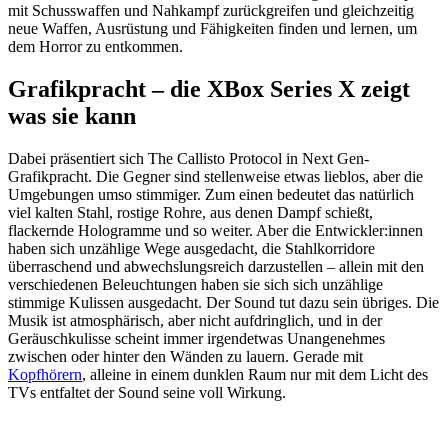
mit Schusswaffen und Nahkampf zurückgreifen und gleichzeitig
neue Waffen, Ausrüstung und Fähigkeiten finden und lernen, um
dem Horror zu entkommen.
Grafikpracht – die XBox Series X zeigt
was sie kann
Dabei präsentiert sich The Callisto Protocol in Next Gen-
Grafikpracht. Die Gegner sind stellenweise etwas lieblos, aber die
Umgebungen umso stimmiger. Zum einen bedeutet das natürlich
viel kalten Stahl, rostige Rohre, aus denen Dampf schießt,
flackernde Hologramme und so weiter. Aber die Entwickler:innen
haben sich unzählige Wege ausgedacht, die Stahlkorridore
überraschend und abwechslungsreich darzustellen – allein mit den
verschiedenen Beleuchtungen haben sie sich sich unzählige
stimmige Kulissen ausgedacht. Der Sound tut dazu sein übriges. Die
Musik ist atmosphärisch, aber nicht aufdringlich, und in der
Geräuschkulisse scheint immer irgendetwas Unangenehmes
zwischen oder hinter den Wänden zu lauern. Gerade mit
Kopfhörern
, alleine in einem dunklen Raum nur mit dem Licht des
TVs entfaltet der Sound seine voll Wirkung.