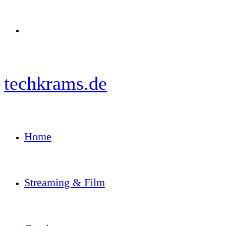
Menü
techkrams.de
Home
Streaming & Film