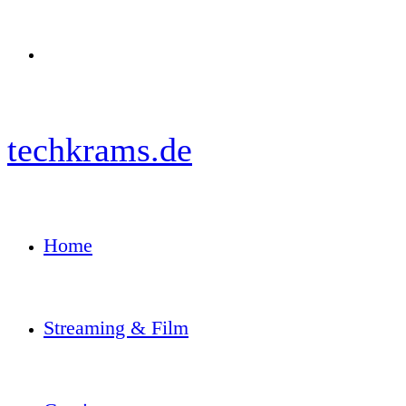
Menü
techkrams.de
Home
Streaming & Film