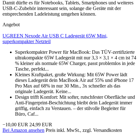
Damit dürfte es für Notebooks, Tablets, Smartphones und weiteres
USB-C-Zubehör interessant sein, solange die Geräte mit der
entsprechenden Ladeleistung umgehen können.
Angebot
UGREEN Nexode Air USB C Ladegerät 65W Mini,
superkompakter Netzteil
Superkompakter Power für MacBook: Das TÜV-zertifizierte
ultrakompakte 65W Ladegerät mit nur 3,3 × 3,1 × 4 cm ist 74
% kleiner als normale 65W Charger, passt problemlos in jede
Tasche, perfekt...
Kleines Kraftpaket, große Wirkung: Mit 65W Power lädt
dieses Ladegerät dein MacBook Air auf 55% und iPhone 17
Pro Max auf 68% in nur 30 Min., 3x schneller als das
originale Ladegerät. Keine...
Design trifft Komfort: Mit softer, rutschfester Oberfläche und
Anti-Fingerprint-Beschichtung bleibt dein Ladegerät immer
griffig, einfach zu Verstauen. – der stilvolle Begleiter für
Büro, Caf...
−10,00 EUR
24,99 EUR
Bei Amazon ansehen
Preis inkl. MwSt., zzgl. Versandkosten