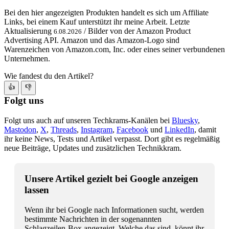
Bei den hier angezeigten Produkten handelt es sich um Affiliate
Links, bei einem Kauf unterstützt ihr meine Arbeit. Letzte
Aktualisierung
/ Bilder von der Amazon Product
6.08.2026
Advertising API. Amazon und das Amazon-Logo sind
Warenzeichen von Amazon.com, Inc. oder eines seiner verbundenen
Unternehmen.
Wie fandest du den Artikel?
👍
👎
Folgt uns
Folgt uns auch auf unseren Techkrams-Kanälen bei
Bluesky
,
Mastodon
,
X
,
Threads
,
Instagram
,
Facebook
und
LinkedIn
, damit
ihr keine News, Tests und Artikel verpasst. Dort gibt es regelmäßig
neue Beiträge, Updates und zusätzlichen Technikkram.
Unsere Artikel gezielt bei Google anzeigen
lassen
Wenn ihr bei Google nach Informationen sucht, werden
bestimmte Nachrichten in der sogenannten
Schlagzeilen-Box angezeigt. Welche das sind, könnt ihr