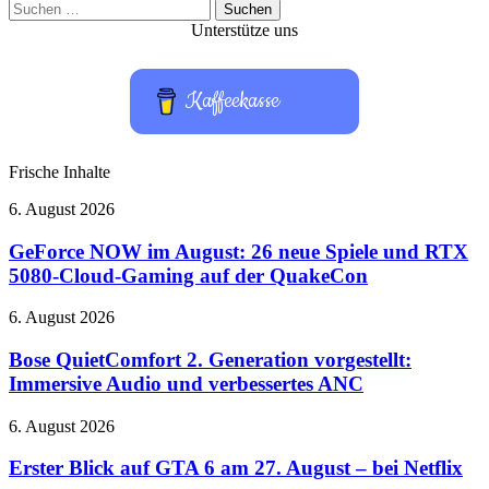
Suchen
nach:
Unterstütze uns
Kaffeekasse
Frische Inhalte
GeForce
6. August 2026
NOW
im
GeForce NOW im August: 26 neue Spiele und RTX
August:
5080-Cloud-Gaming auf der QuakeCon
26
neue
Bose
6. August 2026
Spiele
QuietComfort
und
2.
Bose QuietComfort 2. Generation vorgestellt:
RTX
Generation
Immersive Audio und verbessertes ANC
5080-
vorgestellt:
Cloud-
Immersive
Gaming
Erster
6. August 2026
Audio
auf
Blick
und
der
auf
Erster Blick auf GTA 6 am 27. August – bei Netflix
verbessertes
QuakeCon
GTA