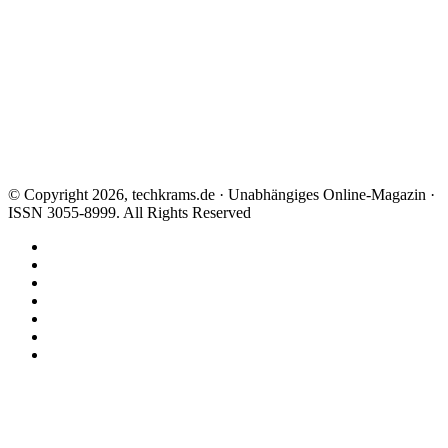
© Copyright 2026, techkrams.de · Unabhängiges Online-Magazin ·
ISSN 3055-8999. All Rights Reserved
Facebook
X
Instagram
Paypal
TikTok
RSS
Threads
Facebook
X
WhatsApp
Telegram
Schaltfläche
"Zurück
zum
Anfang"