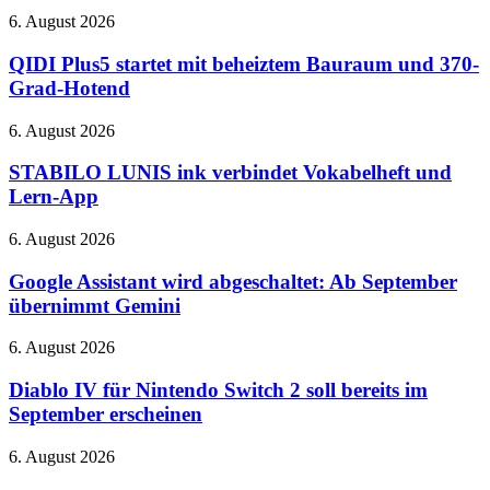
ANC
6
QIDI
6. August 2026
am
Plus5
27.
startet
QIDI Plus5 startet mit beheiztem Bauraum und 370-
August
mit
Grad-Hotend
–
beheiztem
bei
Bauraum
STABILO
6. August 2026
Netflix
und
LUNIS
370-
ink
STABILO LUNIS ink verbindet Vokabelheft und
Grad-
verbindet
Lern-App
Hotend
Vokabelheft
und
Google
6. August 2026
Lern-
Assistant
App
wird
Google Assistant wird abgeschaltet: Ab September
abgeschaltet:
übernimmt Gemini
Ab
September
Diablo
6. August 2026
übernimmt
IV
Gemini
für
Diablo IV für Nintendo Switch 2 soll bereits im
Nintendo
September erscheinen
Switch
2
Neue
6. August 2026
soll
„Baywatch“-
bereits