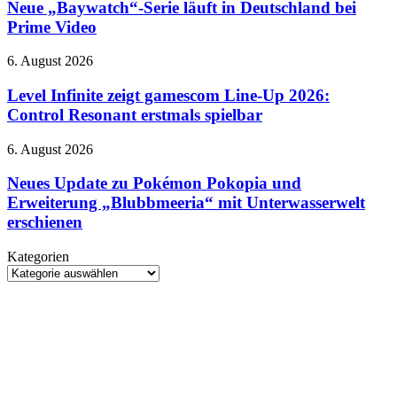
Serie
Neue „Baywatch“-Serie läuft in Deutschland bei
im
läuft
Prime Video
September
in
erscheinen
Deutschland
Level
6. August 2026
bei
Infinite
Prime
zeigt
Level Infinite zeigt gamescom Line-Up 2026:
Video
gamescom
Control Resonant erstmals spielbar
Line-
Up
Neues
6. August 2026
2026:
Update
Control
zu
Neues Update zu Pokémon Pokopia und
Resonant
Pokémon
Erweiterung „Blubbmeeria“ mit Unterwasserwelt
erstmals
Pokopia
spielbar
erschienen
und
Erweiterung
Kategorien
„Blubbmeeria“
Kategorien
mit
Unterwasserwelt
erschienen