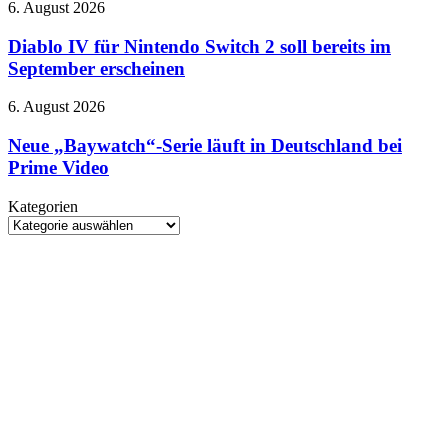
Diablo
6. August 2026
übernimmt
IV
Gemini
für
Diablo IV für Nintendo Switch 2 soll bereits im
Nintendo
September erscheinen
Switch
2
Neue
6. August 2026
soll
„Baywatch“-
bereits
Serie
Neue „Baywatch“-Serie läuft in Deutschland bei
im
läuft
Prime Video
September
in
erscheinen
Deutschland
Kategorien
bei
Kategorien
Prime
Video