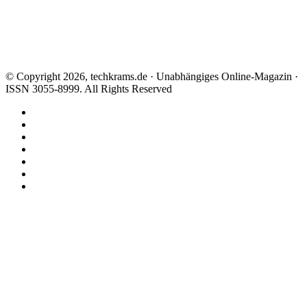
© Copyright 2026, techkrams.de · Unabhängiges Online-Magazin ·
ISSN 3055-8999. All Rights Reserved
Facebook
X
Instagram
Paypal
TikTok
RSS
Threads
Facebook
X
WhatsApp
Telegram
Schaltfläche
"Zurück
zum
Anfang"