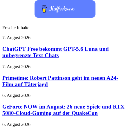
Kaffeekasse
Frische Inhalte
ChatGPT
7. August 2026
Free
bekommt
ChatGPT Free bekommt GPT-5.6 Luna und
GPT-
unbegrenzte Text-Chats
5.6
Luna
Primetime:
7. August 2026
und
Robert
unbegrenzte
Pattinson
Primetime: Robert Pattinson geht im neuen A24-
Text-
geht
Film auf Täterjagd
Chats
im
neuen
GeForce
6. August 2026
A24-
NOW
Film
im
GeForce NOW im August: 26 neue Spiele und RTX
auf
August:
5080-Cloud-Gaming auf der QuakeCon
Täterjagd
26
neue
Bose
6. August 2026
Spiele
QuietComfort