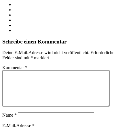
Webseite
Facebook
X
LinkedIn
YouTube
Instagram
Schreibe einen Kommentar
Deine E-Mail-Adresse wird nicht veröffentlicht.
Erforderliche
Felder sind mit
*
markiert
Kommentar
*
Name
*
E-Mail-Adresse
*