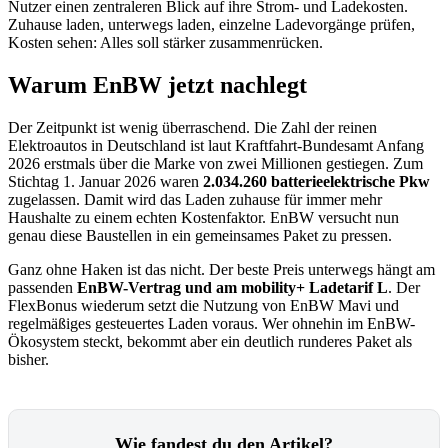
Nutzer einen zentraleren Blick auf ihre Strom- und Ladekosten.
Zuhause laden, unterwegs laden, einzelne Ladevorgänge prüfen,
Kosten sehen: Alles soll stärker zusammenrücken.
Warum EnBW jetzt nachlegt
Der Zeitpunkt ist wenig überraschend. Die Zahl der reinen
Elektroautos in Deutschland ist laut Kraftfahrt-Bundesamt Anfang
2026 erstmals über die Marke von zwei Millionen gestiegen. Zum
Stichtag 1. Januar 2026 waren
2.034.260 batterieelektrische Pkw
zugelassen. Damit wird das Laden zuhause für immer mehr
Haushalte zu einem echten Kostenfaktor. EnBW versucht nun
genau diese Baustellen in ein gemeinsames Paket zu pressen.
Ganz ohne Haken ist das nicht. Der beste Preis unterwegs hängt am
passenden
EnBW-Vertrag und am mobility+ Ladetarif L
. Der
FlexBonus wiederum setzt die Nutzung von EnBW Mavi und
regelmäßiges gesteuertes Laden voraus. Wer ohnehin im EnBW-
Ökosystem steckt, bekommt aber ein deutlich runderes Paket als
bisher.
Wie fandest du den Artikel?