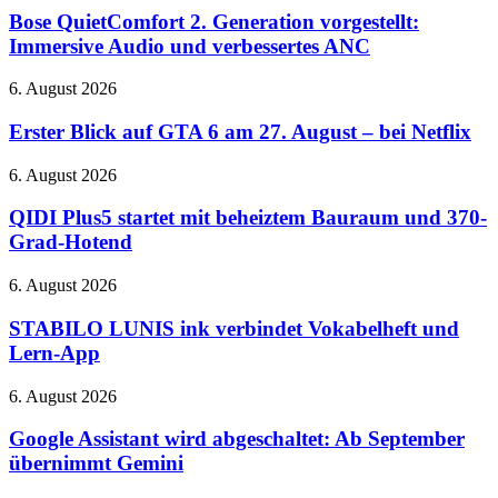
und
2.
Bose QuietComfort 2. Generation vorgestellt:
RTX
Generation
Immersive Audio und verbessertes ANC
5080-
vorgestellt:
Cloud-
Immersive
Gaming
Erster
6. August 2026
Audio
auf
Blick
und
der
auf
Erster Blick auf GTA 6 am 27. August – bei Netflix
verbessertes
QuakeCon
GTA
ANC
6
QIDI
6. August 2026
am
Plus5
27.
startet
QIDI Plus5 startet mit beheiztem Bauraum und 370-
August
mit
Grad-Hotend
–
beheiztem
bei
Bauraum
STABILO
6. August 2026
Netflix
und
LUNIS
370-
ink
STABILO LUNIS ink verbindet Vokabelheft und
Grad-
verbindet
Lern-App
Hotend
Vokabelheft
und
Google
6. August 2026
Lern-
Assistant
App
wird
Google Assistant wird abgeschaltet: Ab September
abgeschaltet:
übernimmt Gemini
Ab
September