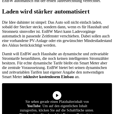
EnBW automatisch mit der ersten Jahresrechnung verrechnet.
Laden wird stärker automatisiert
Die Idee dahinter ist simpel: Das Auto soll nicht einfach laden,
sobald der Stecker steckt, sondern dann, wenn es für Haushalt und
Stromnetz sinnvoller ist. EnBW Mavi kann Ladevorgänge
automatisch in passende Zeitfenster verschieben. Dabei sollen auch
eine vorhandene PV-Anlage oder ein gewünschter Mindestladestand
des Akkus berücksichtigt werden.
Damit will EnBW auch Haushalte an dynamische und zeitvariable
Stromtarife heranführen, die noch keinen intelligenten Stromzähler
besitzen. Für echte dynamische Tarife bleibt ein Smart Meter aber
die zentrale Voraussetzung. EnBW bietet bei seinen dynamischen
und zeitvariablen Tarifen laut eigener Angabe den notwendigen
Smart Meter i
nklusive kostenlosem Einbau
an.
Sie sehen gerade einen Platzhalterinhalt von
YouTube
. Um auf den eigentlichen Inhalt
zuzugreifen, klicken Sie auf die Schaltfläche unten.