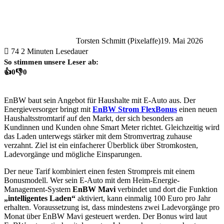
Torsten Schmitt (Pixelaffe)
19. Mai 2026
74
2 Minuten Lesedauer
So stimmen unsere Leser ab:
👍
0
👎
0
EnBW baut sein Angebot für Haushalte mit E-Auto aus. Der
Energieversorger bringt mit
EnBW Strom FlexBonus
einen neuen
Haushaltsstromtarif auf den Markt, der sich besonders an
Kundinnen und Kunden ohne Smart Meter richtet. Gleichzeitig wird
das Laden unterwegs stärker mit dem Stromvertrag zuhause
verzahnt. Ziel ist ein einfacherer Überblick über Stromkosten,
Ladevorgänge und mögliche Einsparungen.
Der neue Tarif kombiniert einen festen Strompreis mit einem
Bonusmodell. Wer sein E-Auto mit dem Heim-Energie-
Management-System
EnBW Mavi
verbindet und dort die Funktion
„intelligentes Laden“
aktiviert, kann einmalig 100 Euro pro Jahr
erhalten. Voraussetzung ist, dass mindestens zwei Ladevorgänge pro
Monat über EnBW Mavi gesteuert werden. Der Bonus wird laut