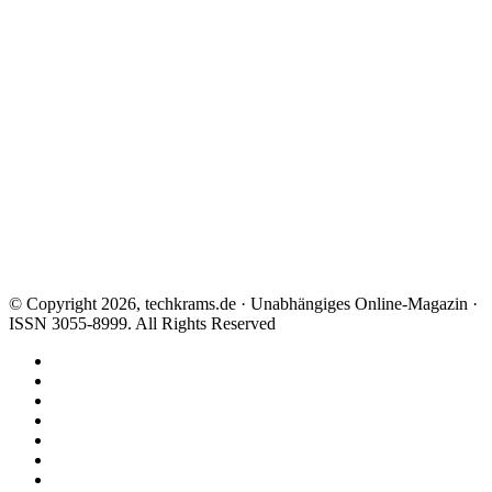
© Copyright 2026, techkrams.de · Unabhängiges Online-Magazin ·
ISSN 3055-8999. All Rights Reserved
Facebook
X
Instagram
Paypal
TikTok
RSS
Threads