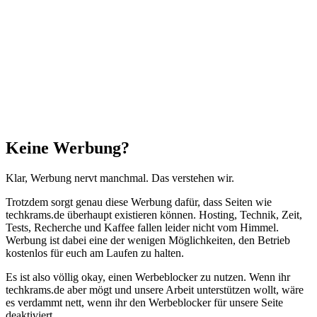
Facebook
X
WhatsApp
Telegram
Schaltfläche
"Zurück
zum
Anfang"
Schließen
Keine Werbung?
Klar, Werbung nervt manchmal. Das verstehen wir.
Trotzdem sorgt genau diese Werbung dafür, dass Seiten wie
techkrams.de überhaupt existieren können. Hosting, Technik, Zeit,
Tests, Recherche und Kaffee fallen leider nicht vom Himmel.
Werbung ist dabei eine der wenigen Möglichkeiten, den Betrieb
kostenlos für euch am Laufen zu halten.
Es ist also völlig okay, einen Werbeblocker zu nutzen. Wenn ihr
techkrams.de aber mögt und unsere Arbeit unterstützen wollt, wäre
es verdammt nett, wenn ihr den Werbeblocker für unsere Seite
deaktiviert.