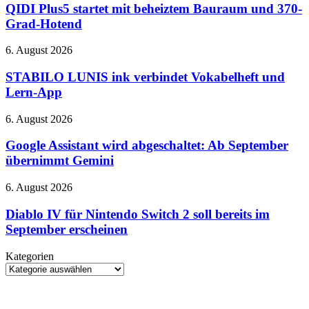
27.
startet
QIDI Plus5 startet mit beheiztem Bauraum und 370-
August
mit
Grad-Hotend
–
beheiztem
bei
Bauraum
STABILO
6. August 2026
Netflix
und
LUNIS
370-
ink
STABILO LUNIS ink verbindet Vokabelheft und
Grad-
verbindet
Lern-App
Hotend
Vokabelheft
und
Google
6. August 2026
Lern-
Assistant
App
wird
Google Assistant wird abgeschaltet: Ab September
abgeschaltet:
übernimmt Gemini
Ab
September
Diablo
6. August 2026
übernimmt
IV
Gemini
für
Diablo IV für Nintendo Switch 2 soll bereits im
Nintendo
September erscheinen
Switch
2
Kategorien
soll
Kategorien
bereits
im
September