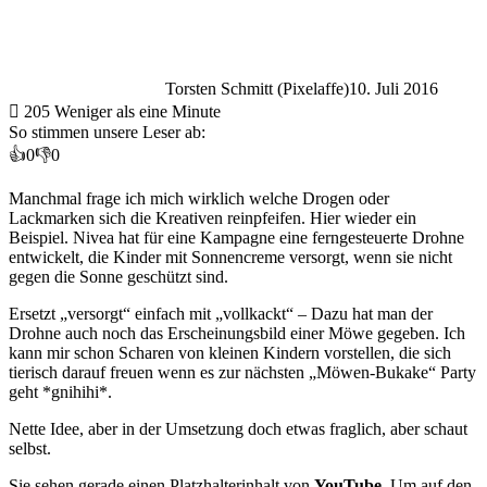
Torsten Schmitt (Pixelaffe)
10. Juli 2016
205
Weniger als eine Minute
So stimmen unsere Leser ab:
👍
0
👎
0
Manchmal frage ich mich wirklich welche Drogen oder
Lackmarken sich die Kreativen reinpfeifen. Hier wieder ein
Beispiel. Nivea hat für eine Kampagne eine ferngesteuerte Drohne
entwickelt, die Kinder mit Sonnencreme versorgt, wenn sie nicht
gegen die Sonne geschützt sind.
Ersetzt „versorgt“ einfach mit „vollkackt“ – Dazu hat man der
Drohne auch noch das Erscheinungsbild einer Möwe gegeben. Ich
kann mir schon Scharen von kleinen Kindern vorstellen, die sich
tierisch darauf freuen wenn es zur nächsten „Möwen-Bukake“ Party
geht *gnihihi*.
Nette Idee, aber in der Umsetzung doch etwas fraglich, aber schaut
selbst.
Sie sehen gerade einen Platzhalterinhalt von
YouTube
. Um auf den