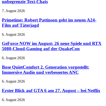
unbegrenzte Text-Chats
richtig
5.6
Lust
Luna
auf
Primetime:
7. August 2026
und
mehr
Robert
unbegrenzte
Pattinson
Primetime: Robert Pattinson geht im neuen A24-
Text-
geht
Film auf Täterjagd
Chats
im
neuen
GeForce
6. August 2026
A24-
NOW
Film
im
GeForce NOW im August: 26 neue Spiele und RTX
auf
August:
5080-Cloud-Gaming auf der QuakeCon
Täterjagd
26
neue
Bose
6. August 2026
Spiele
QuietComfort
und
2.
Bose QuietComfort 2. Generation vorgestellt:
RTX
Generation
Immersive Audio und verbessertes ANC
5080-
vorgestellt:
Cloud-
Immersive
Gaming
Erster
6. August 2026
Audio
auf
Blick
und
der
auf
Erster Blick auf GTA 6 am 27. August – bei Netflix
verbessertes
QuakeCon
GTA
ANC
6
QIDI
6. August 2026
am
Plus5