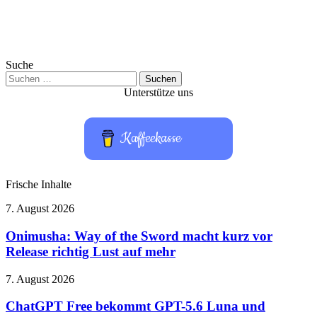
Suche
Suchen
nach:
Unterstütze uns
Kaffeekasse
Frische Inhalte
Onimusha:
7. August 2026
Way
of
Onimusha: Way of the Sword macht kurz vor
the
Release richtig Lust auf mehr
Sword
macht
ChatGPT
7. August 2026
kurz
Free
vor
bekommt
ChatGPT Free bekommt GPT-5.6 Luna und
Release
GPT-