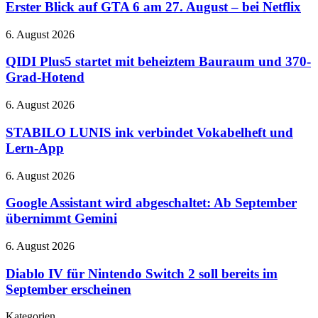
der
auf
Erster Blick auf GTA 6 am 27. August – bei Netflix
verbessertes
QuakeCon
GTA
ANC
6
QIDI
6. August 2026
am
Plus5
27.
startet
QIDI Plus5 startet mit beheiztem Bauraum und 370-
August
mit
Grad-Hotend
–
beheiztem
bei
Bauraum
STABILO
6. August 2026
Netflix
und
LUNIS
370-
ink
STABILO LUNIS ink verbindet Vokabelheft und
Grad-
verbindet
Lern-App
Hotend
Vokabelheft
und
Google
6. August 2026
Lern-
Assistant
App
wird
Google Assistant wird abgeschaltet: Ab September
abgeschaltet:
übernimmt Gemini
Ab
September
Diablo
6. August 2026
übernimmt
IV
Gemini
für
Diablo IV für Nintendo Switch 2 soll bereits im
Nintendo
September erscheinen
Switch
2
Kategorien