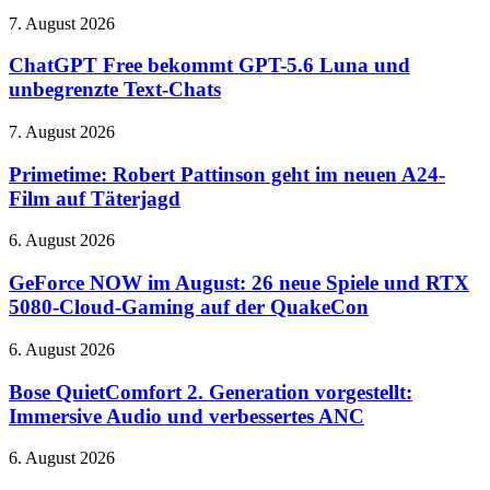
macht
ChatGPT
7. August 2026
kurz
Free
vor
bekommt
ChatGPT Free bekommt GPT-5.6 Luna und
Release
GPT-
unbegrenzte Text-Chats
richtig
5.6
Lust
Luna
auf
Primetime:
7. August 2026
und
mehr
Robert
unbegrenzte
Pattinson
Primetime: Robert Pattinson geht im neuen A24-
Text-
geht
Film auf Täterjagd
Chats
im
neuen
GeForce
6. August 2026
A24-
NOW
Film
im
GeForce NOW im August: 26 neue Spiele und RTX
auf
August:
5080-Cloud-Gaming auf der QuakeCon
Täterjagd
26
neue
Bose
6. August 2026
Spiele
QuietComfort
und
2.
Bose QuietComfort 2. Generation vorgestellt:
RTX
Generation
Immersive Audio und verbessertes ANC
5080-
vorgestellt:
Cloud-
Immersive
Gaming
Erster
6. August 2026
Audio
auf
Blick
und