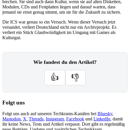
brechen. Sie sind auch dann Kultur, wenn sie auf alten Disketten,
Modulen, CDs und Festplatten liegen und darauf warten, dass
jemand sie ernst genug nimmt, um sie für die Zukunft zu sichern.
Die ICS war genau so ein Versuch. Wenn dieser Versuch jetzt
versandet, verliert Deutschland nicht nur ein Archivprojekt. Es
verliert ein Stück Glaubwürdigkeit im Umgang mit Games als
Kulturgut.
Wie fandest du den Artikel?
👍
👎
Folgt uns
Folgt uns auch auf unseren Techkrams-Kanälen bei
Bluesky
,
Mastodon
,
X
,
Threads
,
Instagram
,
Facebook
und
LinkedIn
, damit
ihr keine News, Tests und Artikel verpasst. Dort gibt es regelmäßig
neue Beiträge, Updates und zusätzlichen Technikkram.