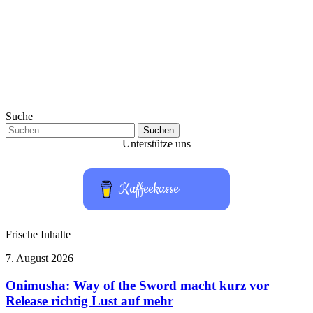
Suche
Suchen
nach:
Unterstütze uns
Kaffeekasse
Frische Inhalte
Onimusha:
7. August 2026
Way
of
Onimusha: Way of the Sword macht kurz vor
the
Release richtig Lust auf mehr
Sword