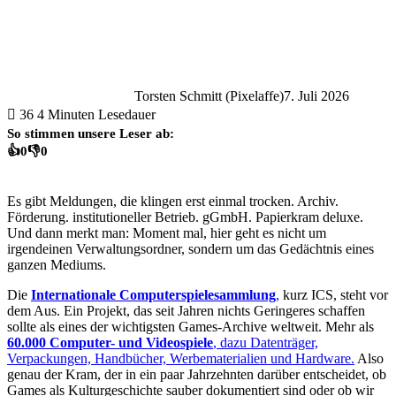
Torsten Schmitt (Pixelaffe)
7. Juli 2026
36
4 Minuten Lesedauer
So stimmen unsere Leser ab:
👍
0
👎
0
Es gibt Meldungen, die klingen erst einmal trocken. Archiv.
Förderung. institutioneller Betrieb. gGmbH. Papierkram deluxe.
Und dann merkt man: Moment mal, hier geht es nicht um
irgendeinen Verwaltungsordner, sondern um das Gedächtnis eines
ganzen Mediums.
Die
Internationale Computerspielesammlung
,
kurz ICS, steht vor
dem Aus. Ein Projekt, das seit Jahren nichts Geringeres schaffen
sollte als eines der wichtigsten Games-Archive weltweit. Mehr als
60.000 Computer- und Videospiele
, dazu Datenträger,
Verpackungen, Handbücher, Werbematerialien und Hardware.
Also
genau der Kram, der in ein paar Jahrzehnten darüber entscheidet, ob
Games als Kulturgeschichte sauber dokumentiert sind oder ob wir