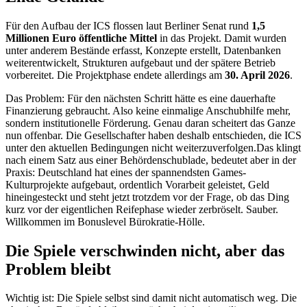
Für den Aufbau der ICS flossen laut Berliner Senat rund
1,5
Millionen Euro öffentliche Mittel
in das Projekt. Damit wurden
unter anderem Bestände erfasst, Konzepte erstellt, Datenbanken
weiterentwickelt, Strukturen aufgebaut und der spätere Betrieb
vorbereitet. Die Projektphase endete allerdings am
30. April 2026
.
Das Problem: Für den nächsten Schritt hätte es eine dauerhafte
Finanzierung gebraucht. Also keine einmalige Anschubhilfe mehr,
sondern institutionelle Förderung. Genau daran scheitert das Ganze
nun offenbar. Die Gesellschafter haben deshalb entschieden, die ICS
unter den aktuellen Bedingungen nicht weiterzuverfolgen.Das klingt
nach einem Satz aus einer Behördenschublade, bedeutet aber in der
Praxis: Deutschland hat eines der spannendsten Games-
Kulturprojekte aufgebaut, ordentlich Vorarbeit geleistet, Geld
hineingesteckt und steht jetzt trotzdem vor der Frage, ob das Ding
kurz vor der eigentlichen Reifephase wieder zerbröselt. Sauber.
Willkommen im Bonuslevel Bürokratie-Hölle.
Die Spiele verschwinden nicht, aber das
Problem bleibt
Wichtig ist: Die Spiele selbst sind damit nicht automatisch weg. Die