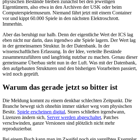
physischen Bestände bleiben zunächst bei den jeweiligen
Eigentümern, also etwa in den Archiven der USK oder beim
Computerspielemuseum. Niemand fährt jetzt mit einem Container
vor und kippt 60.000 Spiele in den nächsten Elektroschrott.
Immerhin.
Aber das beruhigt nur halb. Denn der eigentliche Wert der ICS lag
eben nicht nur darin, dass irgendwo alte Spiele lagern. Der Wert lag
in der gemeinsamen Struktur. In der Datenbank. In der
wissenschaftlichen Erfassung. In der Idee, verteilte Bestände
zusammenzuführen und langfristig nutzbar zu machen. Genau dieser
gemeinsame Überbau steht nun in der Luft. Was mit der Datenbank,
den aufgebauten Strukturen und den bisherigen Vorarbeiten passiert,
wird noch geprüft.
Warum das gerade jetzt so bitter ist
Die Meldung kommt zu einem denkbar schlechten Zeitpunkt. Die
Branche bewegt sich ohnehin immer stärker weg vom physischen
Besitz.
Spiele erscheinen digital
, Stores schließen irgendwann,
Lizenzen ändern sich,
Server werden abgeschaltet
, Patches
verschwinden, ganze Versionen sind plötzlich nicht mehr
reproduzierbar.
Bei einem Buch kann man im Zweifel noch ein vergilbtes Exemplar