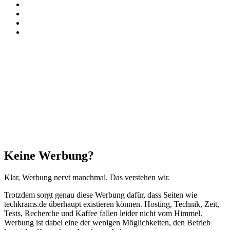
Paypal
TikTok
RSS
Threads
Facebook
X
WhatsApp
Telegram
Schaltfläche
"Zurück
zum
Anfang"
Schließen
Keine Werbung?
Klar, Werbung nervt manchmal. Das verstehen wir.
Trotzdem sorgt genau diese Werbung dafür, dass Seiten wie
techkrams.de überhaupt existieren können. Hosting, Technik, Zeit,
Tests, Recherche und Kaffee fallen leider nicht vom Himmel.
Werbung ist dabei eine der wenigen Möglichkeiten, den Betrieb