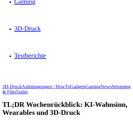
Gaming
3D-Druck
Testberichte
3D-Druck
Anleitungungen / HowTo
Gadgets
Gaming
News
Streaming
& Film
Trailer
TL;DR Wochenrückblick: KI-Wahnsinn,
Wearables und 3D-Druck