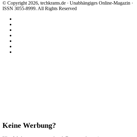
© Copyright 2026, techkrams.de · Unabhängiges Online-Magazin ·
ISSN 3055-8999. All Rights Reserved
Facebook
X
Instagram
Paypal
TikTok
RSS
Threads
Facebook
X
WhatsApp
Telegram
Schaltfläche
"Zurück
zum
Anfang"
Schließen
Keine Werbung?