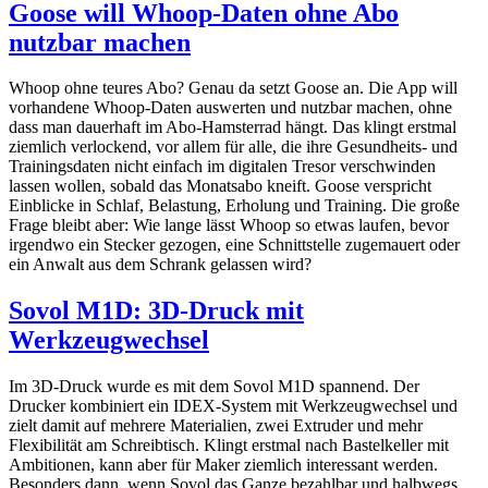
Goose will Whoop-Daten ohne Abo
nutzbar machen
Whoop ohne teures Abo? Genau da setzt Goose an. Die App will
vorhandene Whoop-Daten auswerten und nutzbar machen, ohne
dass man dauerhaft im Abo-Hamsterrad hängt. Das klingt erstmal
ziemlich verlockend, vor allem für alle, die ihre Gesundheits- und
Trainingsdaten nicht einfach im digitalen Tresor verschwinden
lassen wollen, sobald das Monatsabo kneift. Goose verspricht
Einblicke in Schlaf, Belastung, Erholung und Training. Die große
Frage bleibt aber: Wie lange lässt Whoop so etwas laufen, bevor
irgendwo ein Stecker gezogen, eine Schnittstelle zugemauert oder
ein Anwalt aus dem Schrank gelassen wird?
Sovol M1D: 3D-Druck mit
Werkzeugwechsel
Im 3D-Druck wurde es mit dem Sovol M1D spannend. Der
Drucker kombiniert ein IDEX-System mit Werkzeugwechsel und
zielt damit auf mehrere Materialien, zwei Extruder und mehr
Flexibilität am Schreibtisch. Klingt erstmal nach Bastelkeller mit
Ambitionen, kann aber für Maker ziemlich interessant werden.
Besonders dann, wenn Sovol das Ganze bezahlbar und halbwegs