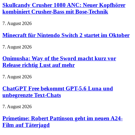
landen
1080
Skullcandy Crusher 1080 ANC: Neuer Kopfhörer
auf
ANC:
kombiniert Crusher-Bass mit Bose-Technik
einem
Neuer
Evercade-
Kopfhörer
Modul
Minecraft
7. August 2026
kombiniert
für
Crusher-
Nintendo
Minecraft für Nintendo Switch 2 startet im Oktober
Bass
Switch
mit
2
Onimusha:
7. August 2026
Bose-
startet
Way
Technik
im
of
Onimusha: Way of the Sword macht kurz vor
Oktober
the
Release richtig Lust auf mehr
Sword
macht
ChatGPT
7. August 2026
kurz
Free
vor
bekommt
ChatGPT Free bekommt GPT-5.6 Luna und
Release
GPT-
unbegrenzte Text-Chats
richtig
5.6
Lust
Luna
auf
Primetime:
7. August 2026
und
mehr
Robert
unbegrenzte
Pattinson
Primetime: Robert Pattinson geht im neuen A24-
Text-
geht
Film auf Täterjagd
Chats
im
neuen