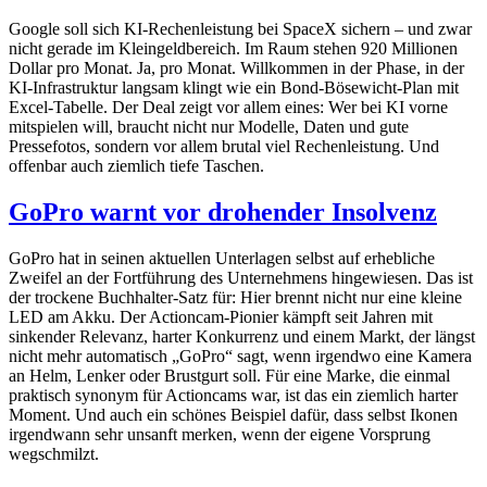
Google soll sich KI-Rechenleistung bei SpaceX sichern – und zwar
nicht gerade im Kleingeldbereich. Im Raum stehen 920 Millionen
Dollar pro Monat. Ja, pro Monat. Willkommen in der Phase, in der
KI-Infrastruktur langsam klingt wie ein Bond-Bösewicht-Plan mit
Excel-Tabelle. Der Deal zeigt vor allem eines: Wer bei KI vorne
mitspielen will, braucht nicht nur Modelle, Daten und gute
Pressefotos, sondern vor allem brutal viel Rechenleistung. Und
offenbar auch ziemlich tiefe Taschen.
GoPro warnt vor drohender Insolvenz
GoPro hat in seinen aktuellen Unterlagen selbst auf erhebliche
Zweifel an der Fortführung des Unternehmens hingewiesen. Das ist
der trockene Buchhalter-Satz für: Hier brennt nicht nur eine kleine
LED am Akku. Der Actioncam-Pionier kämpft seit Jahren mit
sinkender Relevanz, harter Konkurrenz und einem Markt, der längst
nicht mehr automatisch „GoPro“ sagt, wenn irgendwo eine Kamera
an Helm, Lenker oder Brustgurt soll. Für eine Marke, die einmal
praktisch synonym für Actioncams war, ist das ein ziemlich harter
Moment. Und auch ein schönes Beispiel dafür, dass selbst Ikonen
irgendwann sehr unsanft merken, wenn der eigene Vorsprung
wegschmilzt.