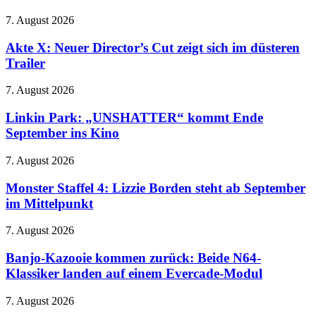
Akte
7. August 2026
X:
Neuer
Akte X: Neuer Director’s Cut zeigt sich im düsteren
Director’s
Trailer
Cut
zeigt
Linkin
7. August 2026
sich
Park:
im
„UNSHATTER“
Linkin Park: „UNSHATTER“ kommt Ende
düsteren
kommt
September ins Kino
Trailer
Ende
September
Monster
7. August 2026
ins
Staffel
Kino
4:
Monster Staffel 4: Lizzie Borden steht ab September
Lizzie
im Mittelpunkt
Borden
steht
Banjo-
7. August 2026
ab
Kazooie
September
kommen
Banjo-Kazooie kommen zurück: Beide N64-
im
zurück:
Klassiker landen auf einem Evercade-Modul
Mittelpunkt
Beide
N64-
Skullcandy
7. August 2026
Klassiker
Crusher