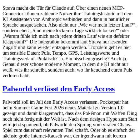
Strava macht die Tür für Claude auf. Über einen neuen MCP-
Connector können zahlende Nutzer ihre Trainingshistorie mit dem
KI-Assistenten von Anthropic verbinden und dann in natürlicher
Sprache ausquetschen. Also nicht nur „Wie war mein letzter Lauf?“,
sondern eher: „Sind meine lockeren Tage wirklich locker?“ oder
„Warum fühle ich mich nach jedem dritten Lauf wie ein defekter
Klappstuhl?“ Die Integration bekommt laut Strava nur lesenden
Zugriff und kann wieder entzogen werden. Trotzdem geht es hier
um sensible Daten: Puls, Tempo, GPS, Leistungswerte und
Trainingsverlauf. Praktisch? Ja. Ein bisschen gruselig? Auch ja.
Genau dieser schöne moderne Moment, in dem die KI nicht nur
weiß, was ihr schreibt, sondern auch, wo ihr keuchend euren Puls
verloren habt.
Palworld verlässt den Early Access
Palworld soll im Juli den Early Access verlassen. Pocketpair hat
beim Summer Game Fest 2026 neues Material zu Version 1.0
gezeigt und damit klargemacht, dass das Pokémon-mit-Waffen-Ding
noch nicht fertig mit der Welt ist. Nach dem riesigen Hype zum Start
wird jetzt spannend, ob Palworld den Sprung vom viralen Chaos-
Spiel zum dauerhaft relevanten Titel schafft. Oder ob es einfach der
nächste große Internet-Rausch war, der irgendwann mit leerem