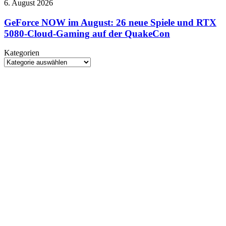
GeForce
6. August 2026
A24-
NOW
Film
im
GeForce NOW im August: 26 neue Spiele und RTX
auf
August:
5080-Cloud-Gaming auf der QuakeCon
Täterjagd
26
neue
Kategorien
Spiele
Kategorien
und
RTX
5080-
Cloud-
Gaming
auf
der
QuakeCon