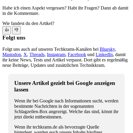
Habe ich einen Aspekt vergessen? Habt ihr Fragen? Dann ab damit
in die Kommentare.
Wie fandest du den Artikel?
👍
👎
Folgt uns
Folgt uns auch auf unseren Techkrams-Kanälen bei
Bluesky
,
Mastodon
,
X
,
Threads
,
Instagram
,
Facebook
und
LinkedIn
, damit
ihr keine News, Tests und Artikel verpasst. Dort gibt es regelmäßig
neue Beiträge, Updates und zusätzlichen Technikkram.
Unsere Artikel gezielt bei Google anzeigen
lassen
Wenn ihr bei Google nach Informationen sucht, werden
bestimmte Nachrichten in der sogenannten
Schlagzeilen-Box angezeigt. Welche das sind, könnt ihr
jetzt direkt mitbestimmen.
Wenn ihr techkrams.de als bevorzugte Quelle
hinterlegt, werden euch unsere Inhalte häufiger