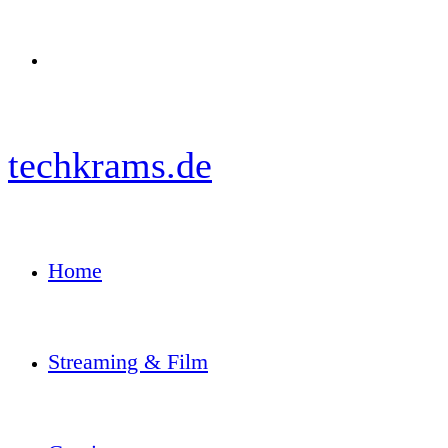
Menü
techkrams.de
Home
Streaming & Film