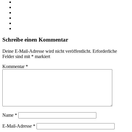
Webseite
Facebook
X
LinkedIn
YouTube
Instagram
Schreibe einen Kommentar
Deine E-Mail-Adresse wird nicht veröffentlicht.
Erforderliche
Felder sind mit
*
markiert
Kommentar
*
Name
*
E-Mail-Adresse
*